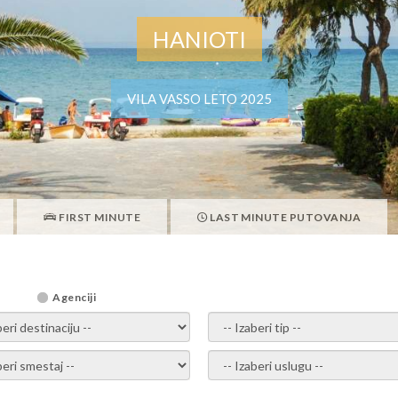
HANIOTI
VILA VASSO LETO 2025
FIRST MINUTE
LAST MINUTE PUTOVANJA
Agenciji
i destinaciju -
- izaberi tip -
ite smestaj -
- Izaberite uslugu -