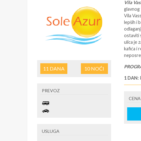
Vila Vas
glavnog 
Vila Vas
lepših i
odlaganj
ostaviti 
ulica je 
kafića i 
neposredn
PROGR
11
DANA
10
NOĆI
1 DAN:
prema do
PREVOZ
2 DAN
D
ugovoren
CENA
2-11 D
NOĆENJ
12 DAN
autobusa
(tacna s
USLUGA
13 DAN