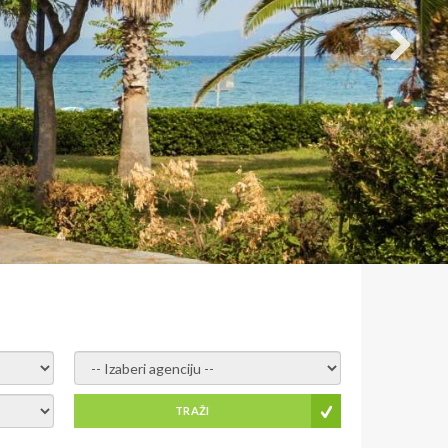
- izaberi agenciju -
TRAŽI