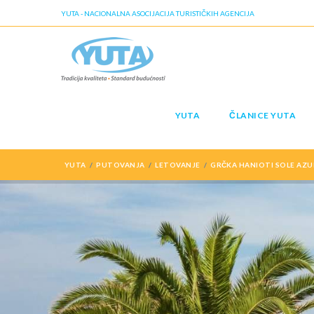
YUTA - NACIONALNA ASOCIJACIJA TURISTIČKIH AGENCIJA
YUTA
ČLANICE YUTA
YUTA
PUTOVANJA
LETOVANJE
GRČKA HANIOTI SOLE AZU