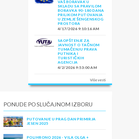
VAŠ BORAVAK U
SKLADU SA PRAVILOM
BORAVKA 90-180 DANA
PRILIKOM PUTOVANJA
U ZEMLJE ŠENGENSKOG
PROSTORA
4/17/2026 9:10:16 AM
SAOPŠTENJE ZA
JAVNOST O TAČNOM
TUMAČENJU PRAVA
PUTNIKA I
TURISTIČKIH
AGENCIJA
4/2/2026 9:53:00 AM
Više vesti
PONUDE PO SLUČAJNOM IZBORU
PUTOVANJE U PRAG DAN PRIMIRJA
JESEN 2025
POLIHRONO 2026 - VILA OLGA +