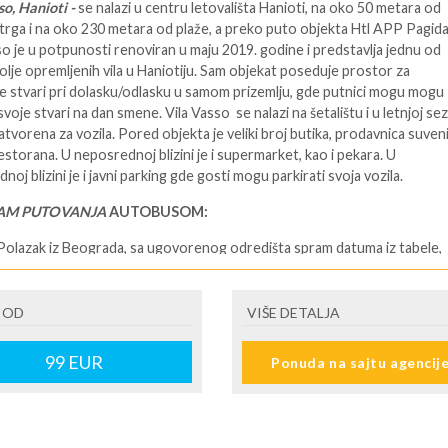
so, Hanioti -
se nalazi u centru letovališta Hanioti, na oko 50 metara od
trga i na oko 230 metara od plaže, a preko puto objekta Htl APP Pagida
so je u potpunosti renoviran u maju 2019. godine i predstavlja jednu od
 bolje opremljenih vila u Haniotiju. Sam objekat poseduje prostor za
e stvari pri dolasku/odlasku u samom prizemlju, gde putnici mogu mogu
svoje stvari na dan smene. Vila Vasso se nalazi na šetalištu i u letnjoj se
zatvorena za vozila. Pored objekta je veliki broj butika, prodavnica suveni
restorana. U neposrednoj blizini je i supermarket, kao i pekara. U
oj blizini je i javni parking gde gosti mogu parkirati svoja vozila.
AM PUTOVANJA
AUTOBUSOM:
Polazak iz Beograda, sa ugovorenog odredišta spram datuma iz tabele,
govorenoj satnici.
olazak u Pefkohori/Hanioti/Polihrono u prepodnevnim satima. Smeštaj
e smeštajne jedinice od 15.00 sati. NOĆENJE.
 OD
VIŠE DETALJA
AN:
Slobodni dani za individualne aktivnosti, odmor, obilaske i izlete.
E./USLUGA PO PROGRAMU/
99
EUR
Ponuda na sajtu agencij
:
Napuštanje smeštajnih jedinica do 09:00 h. Slobodno vreme do polaska
 (okvirno 14h po lokalnom vremenu). Polazak po dogovorenoj satnici
atnica i mesto polaska se dobijaju dan ranije od predstavnika).
:
Dolazak u Beograd, u ranim jutarnjim satima.