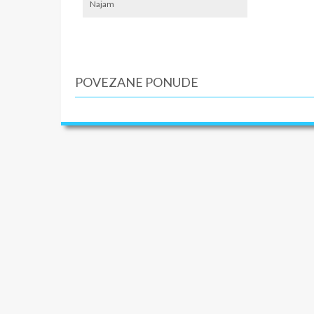
Najam
SMENE
22.05, 01
19.09.
NAPOM
POVEZANE PONUDE
*Cene u 
aranžman
se kod s
„prevoz“
U CEN
*Najam i
noćenja+
organiza
vodjenj
U CEN