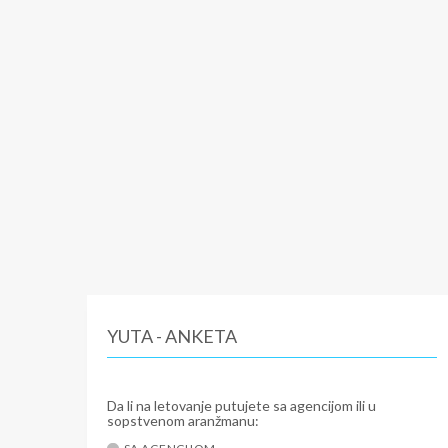
YUTA - ANKETA
Da li na letovanje putujete sa agencijom ili u
sopstvenom aranžmanu: