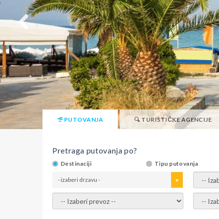
PUTOVANJA
TURISTIČKE AGENCIJE
Pretraga putovanja po?
Destinaciji
Tipu putovanja
- izaberi drzavu -
- izaber
- izaberi prevoz -
- Izaber