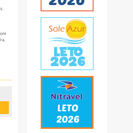
s.
zoni
ra,
 u
e