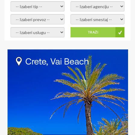
- izaberi tip -
- izaberi agenciju -
- izaberi prevoz -
- Izaberite smestaj -
- Izaberite uslugu -
TRAŽI