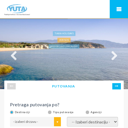
TIARA HOLIDAYS
JERISOS
JERISOS FIRST MINUTE, LUXURY VILLA PNOE
PUTOVANJA
Pretraga putovanja po?
Destinaciji
Tipu putovanja
Agenciji
- izaberi drzavu -
- izaberi destinaciju -