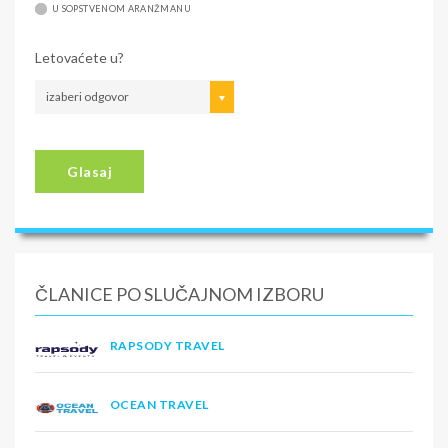
U SOPSTVENOM ARANŽMANU
Letovaćete u?
izaberi odgovor
Glasaj
ČLANICE PO SLUČAJNOM IZBORU
RAPSODY TRAVEL
OCEAN TRAVEL