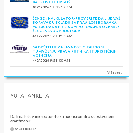
BATROVCI HORGOŠ
8/7/2026 12:35:17 PM
ŠENGEN KALKULATOR-PROVERITE DA LI JE VAŠ
BORAVAK U SKLADU SA PRAVILOM BORAVKA
90-180 DANA PRILIKOM PUTOVANJA U ZEMLJE
ŠENGENSKOG PROSTORA
4/17/2026 9:10:16 AM
SAOPŠTENJE ZA JAVNOST O TAČNOM
TUMAČENJU PRAVA PUTNIKA I TURISTIČKIH
AGENCIJA
4/2/2026 9:53:00 AM
Više vesti
YUTA - ANKETA
Da li na letovanje putujete sa agencijom ili u sopstvenom
aranžmanu:
SA AGENCIJOM