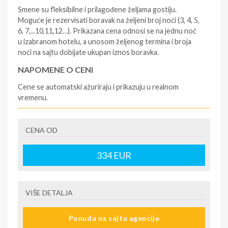
Smene su fleksibilne i prilagođene željama gostiju.
Moguće je rezervisati boravak na željeni broj noći (3, 4, 5,
6, 7,...10,11,12…). Prikazana cena odnosi se na jednu noć
u izabranom hotelu, a unosom željenog termina i broja
noći na sajtu dobijate ukupan iznos boravka.
NAPOMENE O CENI
Cene se automatski ažuriraju i prikazuju u realnom
vremenu.
U CENU JE UKLJUČENO
CENA OD
- rezervisane i potvrđene usluge u izabranoj smeštajnoj
jedinici prema opisu - korišćenje hotelskih sadržaja
prema opisu - uslugu rezervacije - organizaciju
334
EUR
putovanja
U CENU NIJE UKLJUČENO
VIŠE DETALJA
- boravišne takse (naknada za otpornost na klimatsku
krizu) na destinaciji, plaćaju se na recepciji
Ponuda na sajtu agencije
hotela/apartmana za hotele sa 1* i 2* i nekategorisane