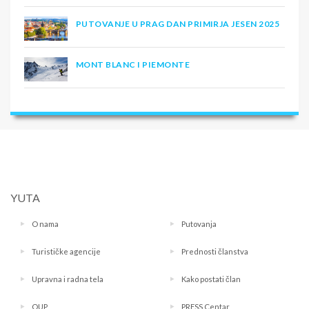
PUTOVANJE U PRAG DAN PRIMIRJA JESEN 2025
MONT BLANC I PIEMONTE
YUTA
O nama
Putovanja
Turističke agencije
Prednosti članstva
Upravna i radna tela
Kako postati član
OUP
PRESS Centar