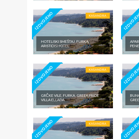
IZDVOJENO
IZDVOJE
KASANDRA
HOTELISKI SMEŠTAJ, FURKA,
APAR
ARISTIDIS HOTEL
PENE
IZDVOJENO
IZDVOJE
KASANDRA
GRČKE VILE, FURKA, GREEK PRIDE
BUNG
VILLA ELLADA
GREE
IZDVOJENO
IZDVOJE
KASANDRA