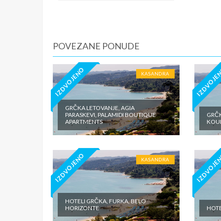
iznosi 1
dnevno p
agencije
Covid 19
POVEZANE PONUDE
fakultat
plaćaju u
IZDVOJENO
IZDVOJE
KASANDRA
GRČKA LETOVANJE, AGIA
PARASKEVI, PALAMIDI BOUTIQUE
GRČK
APARTMENTS
KOU
IZDVOJENO
IZDVOJE
KASANDRA
HOTELI GRČKA, FURKA, BELO
HORIZONTE
HOTE