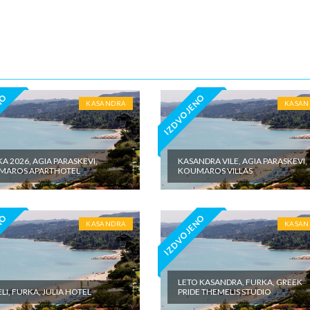
5€ dnevno po sobi, po noćenju za samostalan boravak u vilama iznosi 15
o sobi, po noćenju - putno zdravstveno osiguranje. Preporuka turisti
 Tiara Holidaysje da putnik poseduje navedeno osiguranje, uz pokriće z
 - usluge za koje je predviđena doplata na licumesta (parking, baby cot…
ivne izlete po cenovniku našeg inopartnera na konkretnoj destinaciji koj
 valuti domicilne zemlje na licu mesta. - individualne troškove.
NO
IZDVOJENO
KASANDRA
KASAN
A 2026, AGIA PARASKEVI,
KASANDRA VILE, AGIA PARASKEVI,
MAROS APARTHOTEL
KOUMAROS VILLAS
NO
IZDVOJENO
KASANDRA
KASAN
LETO KASANDRA, FURKA, GREEK
LI, FURKA, JULIA HOTEL
PRIDE THEMELIS STUDIO