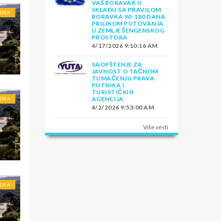
VAŠ BORAVAK U
SKLADU SA PRAVILOM
DRA
BORAVKA 90-180 DANA
PRILIKOM PUTOVANJA
U ZEMLJE ŠENGENSKOG
PROSTORA
4/17/2026 9:10:16 AM
SAOPŠTENJE ZA
JAVNOST O TAČNOM
TUMAČENJU PRAVA
PUTNIKA I
TURISTIČKIH
AGENCIJA
DRA
4/2/2026 9:53:00 AM
Više vesti
DRA