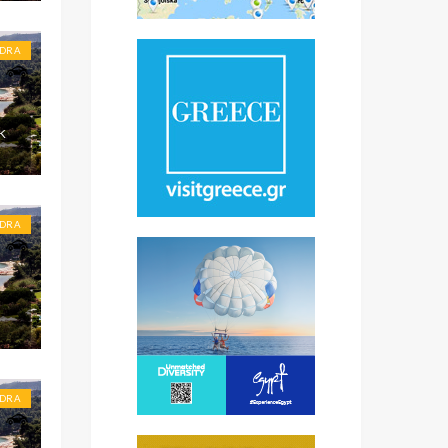
DRA
K
DRA
DRA