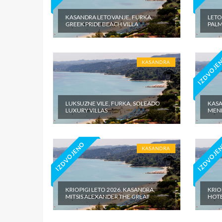
KASANDRA LETOVANJE, FURKA,
LETO
GREEK PRIDE BEACH VILLA
PALM
IZDVOJE
KASANDRA
LUKSUZNE VILE, FURKA, SOLEADO
KASA
LUXURY VILLAS
MEN
IZDVOJENO
IZDVOJE
KASANDRA
KRIOPIGI LETO 2026, KASANDRA,
KRIO
MITSIS ALEXANDER THE GREAT
HOTE