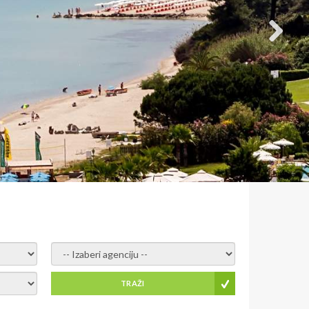
- izaberi agenciju -
TRAŽI