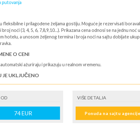
 putovanja
 fleksibilne i prilagođene željama gostiju. Moguće je rezervisati borava
i broj noći (3, 4, 5, 6, 7,8,9,10…). Prikazana cena odnosi se na jednu noć 
m hotelu, a unosom željenog termina i broja noći na sajtu dobijate uku
ravka.
ENE O CENI
automatski ažuriraju i prikazuju u realnom vremenu.
U JE UKLJUČENO
isane i potvrđene usluge u izabranoj smeštajnoj jedinici prema opisu -
je hotelskih sadržaja prema opisu - uslugu rezervacije - organizaciju
 OD
VIŠE DETALJA
a.
U NIJE UKLJUČENO
74
EUR
Ponuda na sajtu agencij
šne takse (naknada za otpornost na klimatsku krizu) na destinaciji, plaćaj
cepciji hotela/apartmana za hotele sa 1* i 2* i nekategorisane sobe /stud
ane iznosi 2€ po sobi, po noćenju za hotele sa 3* iznosi 5€ dnevno po s
ju za hotele sa 4*iznosi 10€ dnevno po sobi, po noćenju za hotele sa 5