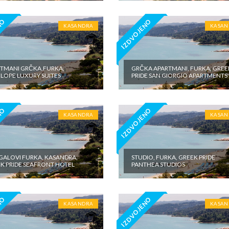
NO
IZDVOJENO
KASANDRA
KASAN
TMANI GRČKA,FURKA,
GRČKA APARTMANI, FURKA, GREE
LOPE LUXURY SUITES
PRIDE SAN GIORGIO APARTMENTS
NO
IZDVOJENO
KASANDRA
KASAN
ALOVI FURKA, KASANDRA,
STUDIO, FURKA, GREEK PRIDE
K PRIDE SEAFRONT HOTEL
PANTHEA STUDIOS
NO
IZDVOJENO
KASANDRA
KASAN