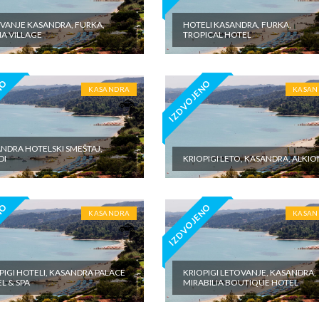
VANJE KASANDRA, FURKA,
HOTELI KASANDRA, FURKA,
A VILLAGE
TROPICAL HOTEL
NO
IZDVOJENO
KASANDRA
KASAN
NDRA HOTELSKI SMEŠTAJ,
DI
KRIOPIGI LETO, KASANDRA, ALKIO
NO
IZDVOJENO
KASANDRA
KASAN
PIGI HOTELI, KASANDRA PALACE
KRIOPIGI LETOVANJE, KASANDRA,
L & SPA
MIRABILIA BOUTIQUE HOTEL