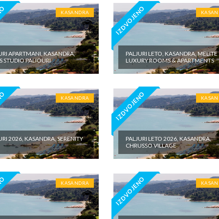
NO
IZDVOJENO
KASANDRA
KASAN
URI APARTMANI, KASANDRA,
PALJURI LETO, KASANDRA, MELITE
IS STUDIO PALIOURI
LUXURY ROOMS & APARTMENTS
NO
IZDVOJENO
KASANDRA
KASAN
URI 2026, KASANDRA, SERENITY
PALJURI LETO 2026, KASANDRA,
CHRUSSO VILLAGE
NO
IZDVOJENO
KASANDRA
KASAN