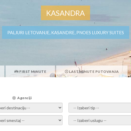
KASANDRA
PALJURI LETOVANJE, KASANDRE, PNOES LUXURY SUITES
FIRST MINUTE
LAST MINUTE PUTOVANJA
Agenciji
i destinaciju -
- izaberi tip -
ite smestaj -
- Izaberite uslugu -