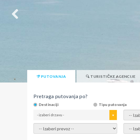
PUTOVANJA
TURISTIČKE AGENCIJE
Pretraga putovanja po?
Destinaciji
Tipu putovanja
- izaberi drzavu -
- izaber
- izaberi prevoz -
- Izaber