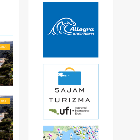
€
čke
a
) -
ise
DRA
DRA