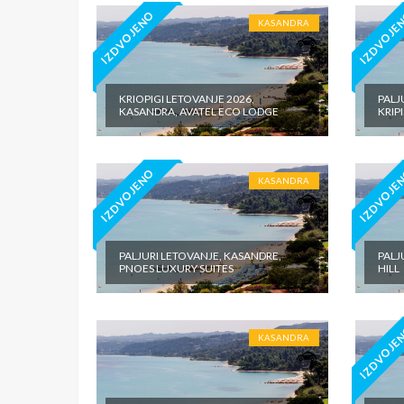
IZDVOJENO
IZDVOJE
KASANDRA
KRIOPIGI LETOVANJE 2026,
PALJ
KASANDRA, AVATEL ECO LODGE
KRIP
IZDVOJENO
IZDVOJE
KASANDRA
PALJURI LETOVANJE, KASANDRE,
PALJ
PNOES LUXURY SUITES
HILL
IZDVOJE
KASANDRA