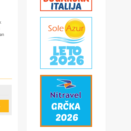
k
u
pan
e
u
ije
obi,
*