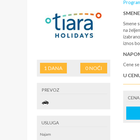
Program
SMENE
Smene su
na željen
izabrano
iznos bo
NAPOM
Cene se 
1
DANA
0
NOĆI
U CEN
- rezerv
PREVOZ
korišćen
CENA
putovanj
U CEN
- boravi
USLUGA
se na re
/ apartm
Najam
po noćen