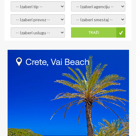
- izaberi tip -
- izaberi agenciju -
- izaberi prevoz -
- Izaberite smestaj -
- Izaberite uslugu -
TRAŽI