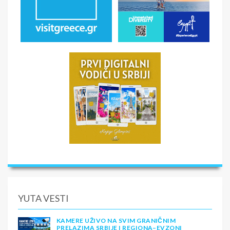
YUTA VESTI
KAMERE UŽIVO NA SVIM GRANIČNIM
PRELAZIMA SRBIJE I REGIONA–EVZONI