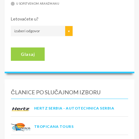
U SOPSTVENOM ARANŽMANU
Letovaćete u?
izaberi odgovor
Glasaj
ČLANICE PO SLUČAJNOM IZBORU
HERTZ SERBIA - AUTOTECHNICA SERBIA
TROPICANA TOURS