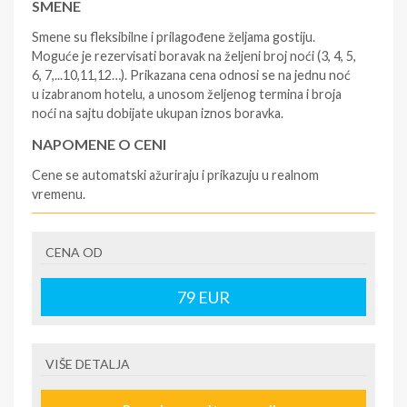
SMENE
Smene su fleksibilne i prilagođene željama gostiju.
Moguće je rezervisati boravak na željeni broj noći (3, 4, 5,
6, 7,...10,11,12…). Prikazana cena odnosi se na jednu noć
u izabranom hotelu, a unosom željenog termina i broja
noći na sajtu dobijate ukupan iznos boravka.
NAPOMENE O CENI
Cene se automatski ažuriraju i prikazuju u realnom
vremenu.
U CENU JE UKLJUČENO
CENA OD
- rezervisane i potvrđene usluge u izabranoj smeštajnoj
jedinici prema opisu - korišćenje hotelskih sadržaja
prema opisu - uslugu rezervacije - organizaciju
79
EUR
putovanja
U CENU NIJE UKLJUČENO
VIŠE DETALJA
- boravišne takse (naknada za otpornost na klimatsku
krizu) na destinaciji, plaćaju se na recepciji