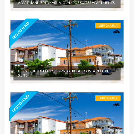
APARTMANI LEPTOKARIJA, OLYMPOS SUITES APARTMENTS
IZDVOJENO
LEPTOKARIA
LUKSUZNI HOTELI U OLIMPSKOJ REGIJI, COSTA DELUXE
SUITE
IZDVOJENO
LEPTOKARIA