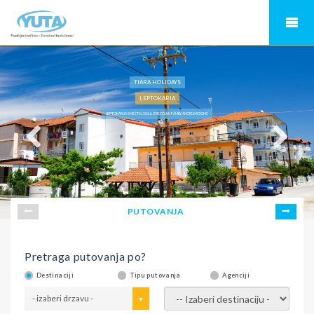
TIARA HOLIDAYS
LEPTOKARIA
LEPTOKARIJA SMEŠTAJ 2026, GRECOLNN FAMILY ANGELA ROOMS
PUTOVANJA
Pretraga putovanja po?
Destinaciji
Tipu putovanja
Agenciji
- izaberi drzavu -
- izaberi destinaciju -