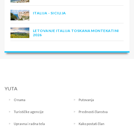
ITALIJA - SICILIJA
LETOVANJE ITALIJA TOSKANA MONTEKATINI
2026
YUTA
O nama
Putovanja
Turističke agencije
Prednosti članstva
Upravna i radna tela
Kako postati član