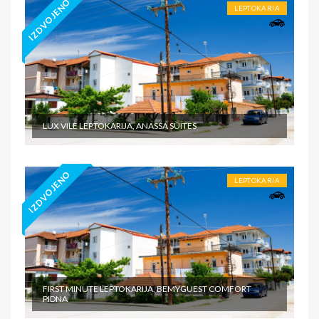
IZDVOJENO
LEPTOKARIA
LUX VILE LEPTOKARIJA, ANASSA SUITES
IZDVOJENO
LEPTOKARIA
FIRST MINUTE LEPTOKARIJA, BEMYGUEST COMFORT
PIDNA