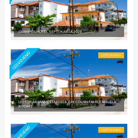
OLYMPOS HOTEL, LEPTOKARIJA 2026
IZDVOJENO
LEPTOKARIA
LEPTOKARIJA SMEŠTAJ 2026, GRECOLNN FAMILY ANGELA
ROOMS
IZDVOJENO
LEPTOKARIA