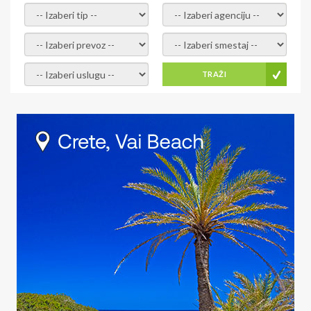
- izaberi tip -
- izaberi agenciju -
- izaberi prevoz -
- Izaberite smestaj -
- Izaberite uslugu -
TRAŽI