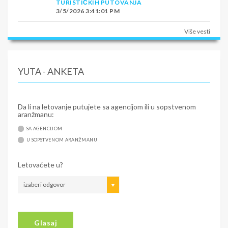
TURISTIČKIH PUTOVANJA
3/5/2026 3:41:01 PM
Više vesti
YUTA - ANKETA
Da li na letovanje putujete sa agencijom ili u sopstvenom
aranžmanu:
SA AGENCIJOM
U SOPSTVENOM ARANŽMANU
Letovaćete u?
izaberi odgovor
Glasaj