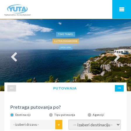
TIME TRAVEL
LUTRA (KASANDRA)
GRČKA - LUTRA
PUTOVANJA
Pretraga putovanja po?
Destinaciji
Tipu putovanja
Agenciji
- izaberi drzavu -
- izaberi destinaciju -