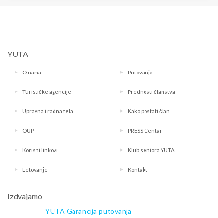
YUTA
O nama
Putovanja
Turističke agencije
Prednosti članstva
Upravna i radna tela
Kako postati član
OUP
PRESS Centar
Korisni linkovi
Klub seniora YUTA
Letovanje
Kontakt
Izdvajamo
YUTA Garancija putovanja