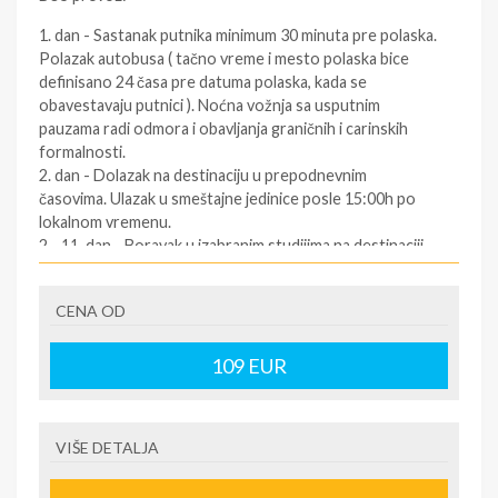
1. dan - Sastanak putnika minimum 30 minuta pre polaska.
Polazak autobusa ( tačno vreme i mesto polaska bice
definisano 24 časa pre datuma polaska, kada se
obavestavaju putnici ). Noćna vožnja sa usputnim
pauzama radi odmora i obavljanja graničnih i carinskih
formalnosti.
2. dan - Dolazak na destinaciju u prepodnevnim
časovima. Ulazak u smeštajne jedinice posle 15:00h po
lokalnom vremenu.
2 - 11. dan - Boravak u izabranim studijima na destinaciji.
12. dan - Napuštanje smeštaja najkasnije do 09:00
časova. Slobodno vreme. Polazak za Srbiju oko podneva
CENA OD
po lokalnom vremenu (za tačno vreme povratka
informisati se kod predstavnika agencija dan pre
povratka ).
109
EUR
12/13. dan - Dolazak u Srbiju u ranim jutarnjim časovima.
SOPSTVENI prevoz:
VIŠE DETALJA
1.dan - Dolazak na destinaciju. Obavezno kontaktirati
predstavnika na destinaciji ( kontakt telefon se nalazi na