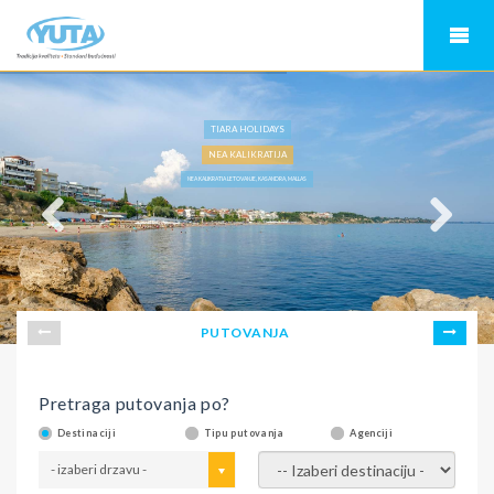
TIARA HOLIDAYS
NEA KALIKRATIJA
NEA KALIKRATIA LETOVANJE, KASANDRA, MALLAS
PUTOVANJA
Pretraga putovanja po?
Destinaciji
Tipu putovanja
Agenciji
- izaberi drzavu -
- izaberi destinaciju -