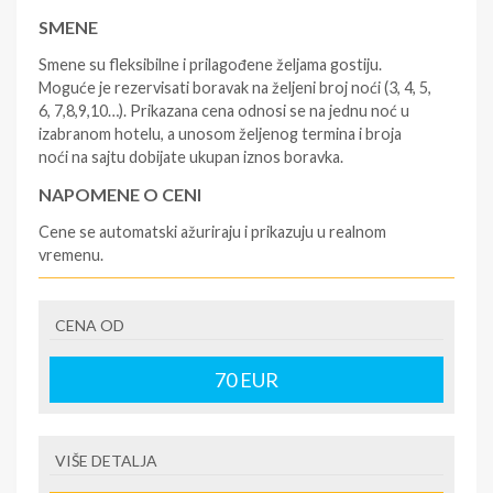
SMENE
Smene su fleksibilne i prilagođene željama gostiju.
Moguće je rezervisati boravak na željeni broj noći (3, 4, 5,
6, 7,8,9,10…). Prikazana cena odnosi se na jednu noć u
izabranom hotelu, a unosom željenog termina i broja
noći na sajtu dobijate ukupan iznos boravka.
NAPOMENE O CENI
Cene se automatski ažuriraju i prikazuju u realnom
vremenu.
U CENU JE UKLJUČENO
CENA OD
- rezervisane i potvrđene usluge u izabranoj smeštajnoj
jedinici prema opisu - korišćenje hotelskih sadržaja
prema opisu - uslugu rezervacije - organizaciju
70
EUR
putovanja.
U CENU NIJE UKLJUČENO
VIŠE DETALJA
- boravišne takse (naknada za otpornost na klimatsku