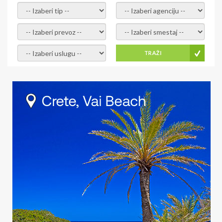
- izaberi tip -
- izaberi agenciju -
- izaberi prevoz -
- Izaberite smestaj -
- Izaberite uslugu -
TRAŽI