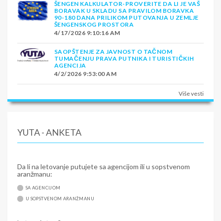
ŠENGEN KALKULATOR-PROVERITE DA LI JE VAŠ
BORAVAK U SKLADU SA PRAVILOM BORAVKA
90-180 DANA PRILIKOM PUTOVANJA U ZEMLJE
ŠENGENSKOG PROSTORA
4/17/2026 9:10:16 AM
SAOPŠTENJE ZA JAVNOST O TAČNOM
TUMAČENJU PRAVA PUTNIKA I TURISTIČKIH
AGENCIJA
4/2/2026 9:53:00 AM
Više vesti
YUTA - ANKETA
Da li na letovanje putujete sa agencijom ili u sopstvenom
aranžmanu:
SA AGENCIJOM
U SOPSTVENOM ARANŽMANU