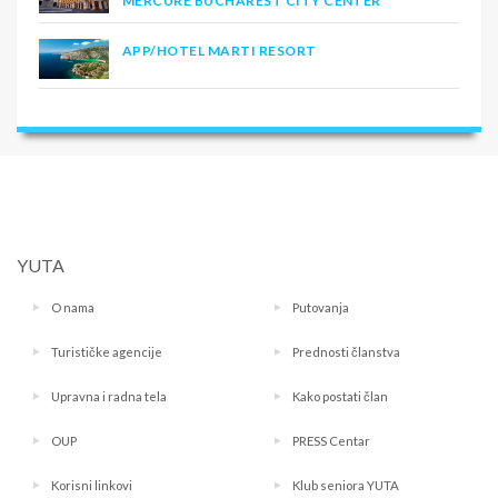
MERCURE BUCHAREST CITY CENTER
APP/HOTEL MARTI RESORT
YUTA
O nama
Putovanja
Turističke agencije
Prednosti članstva
Upravna i radna tela
Kako postati član
OUP
PRESS Centar
Korisni linkovi
Klub seniora YUTA