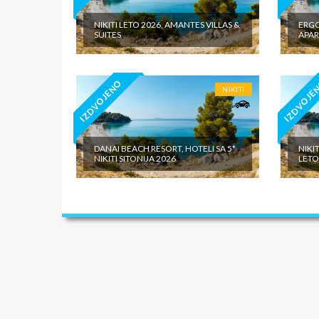
NIKITI LETO 2026, AMANTES VILLAS &
ERGO
SUITES
APAR
IZDVOJENO
IZDVOJE
NIKITI
DANAI BEACH RESORT, HOTELI SA 5*
NIKIT
NIKITI SITONIJA 2026
LETO