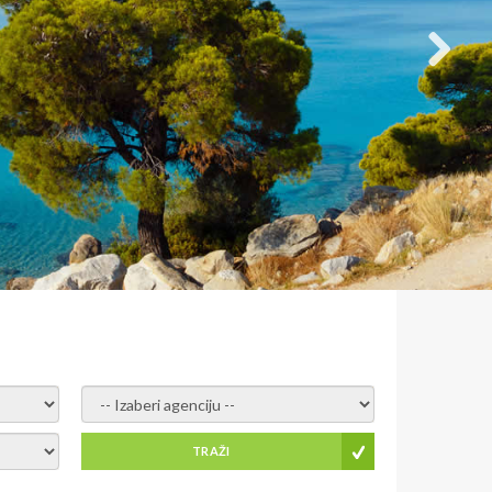
- izaberi agenciju -
TRAŽI