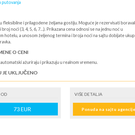
 putovanja
 fleksibilne i prilagođene željama gostiju. Moguće je rezervisati borava
i broj noći (3, 4, 5, 6, 7…). Prikazana cena odnosi se na jednu noć u
m hotelu, a unosom željenog termina i broja noći na sajtu dobijate uku
ravka.
ENE O CENI
automatski ažuriraju i prikazuju u realnom vremenu.
U JE UKLJUČENO
isane i potvrđene usluge u izabranoj smeštajnoj jedinici prema opisu -
je hotelskih sadržaja prema opisu - uslugu rezervacije - organizaciju
 OD
VIŠE DETALJA
ja
U NIJE UKLJUČENO
73
EUR
Ponuda na sajtu agencij
šne takse (naknada za otpornost na klimatsku krizu) na destinaciji, plaćaj
cepciji hotela/apartmana za hotele sa 1* i 2* i nekategorisane sobe /stud
ane iznosi 2€ po sobi, po noćenju za hotele sa 3* iznosi 5€ dnevno po s
ju za hotele sa 4*iznosi 10€ dnevno po sobi, po noćenju za hotele sa 5