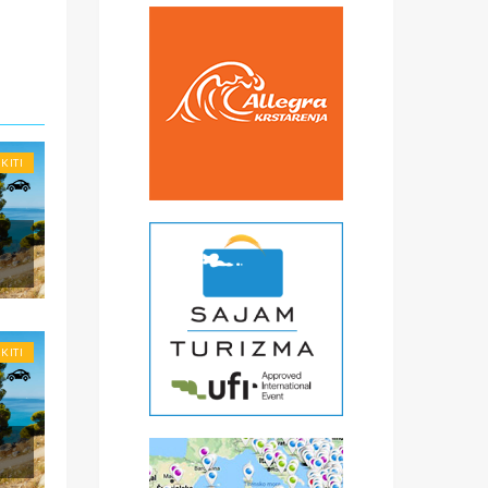
€
čke
a
) -
ise
IKITI
IKITI