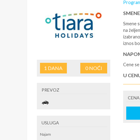
Program
SMENE
Smene su
na željen
izabrano
iznos bo
NAPOM
Cene se 
1
DANA
0
NOĆI
U CEN
- rezerv
PREVOZ
korišćen
CENA
putovan
U CEN
- boravi
USLUGA
se na re
/ apartm
Najam
po noćen