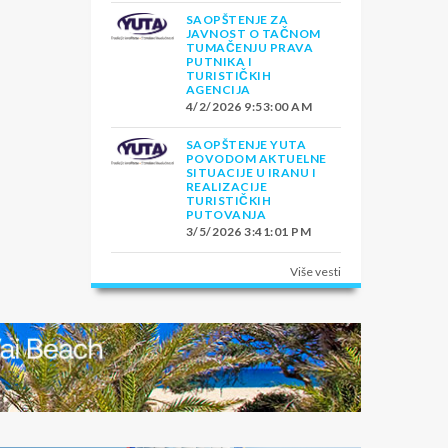
SAOPŠTENJE ZA
JAVNOST O TAČNOM
TUMAČENJU PRAVA
PUTNIKA I
TURISTIČKIH
AGENCIJA
4/2/2026 9:53:00 AM
SAOPŠTENJE YUTA
POVODOM AKTUELNE
SITUACIJE U IRANU I
REALIZACIJE
TURISTIČKIH
PUTOVANJA
3/5/2026 3:41:01 PM
Više vesti