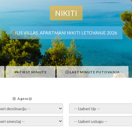
NIKITI
ILIS VILLAS, APARTMANI NIKITI LETOVANJE 2026
FIRST MINUTE
LAST MINUTE PUTOVANJA
Agenciji
i destinaciju -
- izaberi tip -
ite smestaj -
- Izaberite uslugu -