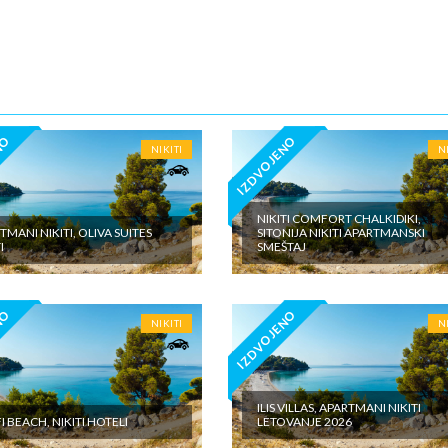
5€ dnevno po sobi, po noćenju za samostalan boravak u vilama iznosi 15
o sobi, po noćenju - putno zdravstveno osiguranje. Preporuka turisti
 Tiara Holidaysje da putnik poseduje navedeno osiguranje, uz pokriće z
 - usluge za koje je predviđena doplata na licumesta (parking, baby cot…
ivne izlete po cenovniku našeg inopartnera na konkretnoj destinaciji koj
 valuti domicilne zemlje na licu mesta. - individualne troškove
NO
IZDVOJENO
NIKITI
N
NIKITI COMFORT CHALKIDIKI,
TMANI NIKITI, OLIVA SUITES
SITONIJA NIKITI APARTMANSKI
I
SMEŠTAJ
NO
IZDVOJENO
NIKITI
N
ILIS VILLAS, APARTMANI NIKITI
I BEACH, NIKITI HOTELI
LETOVANJE 2026