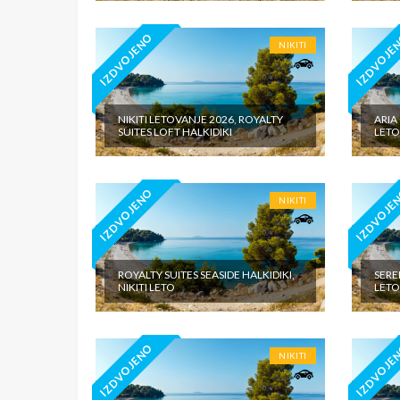
IZDVOJENO
IZDVOJE
NIKITI
NIKITI LETOVANJE 2026, ROYALTY
ARIA
SUITES LOFT HALKIDIKI
LETO
IZDVOJENO
IZDVOJE
NIKITI
ROYALTY SUITES SEASIDE HALKIDIKI,
SEREN
NIKITI LETO
LETO
IZDVOJENO
IZDVOJE
NIKITI