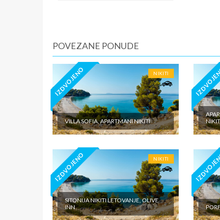
iznosi 1
dnevno p
agencije
Covid 19
POVEZANE PONUDE
fakultat
plaćaju u
IZDVOJENO
IZDVOJE
NIKITI
APAR
VILLA SOFIA, APARTMANI NIKITI
NIKIT
IZDVOJENO
IZDVOJE
NIKITI
SITONIJA NIKITI LETOVANJE, OLIVE
INN
PORF