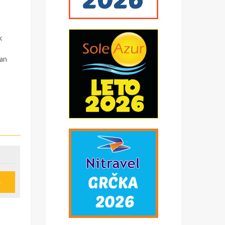
k
pan
e
u
ije
obi,
*