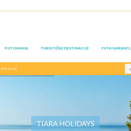
PUTOVANJA
TURISTIČKE DESTINACIJE
YUTA GARANCI
DAYS 12136
TIARA HOLIDAYS