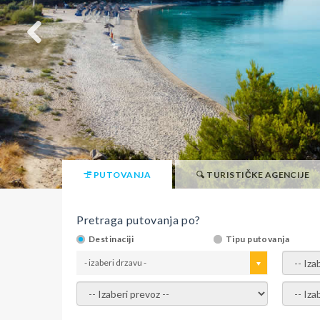
PUTOVANJA
TURISTIČKE AGENCIJE
Pretraga putovanja po?
Destinaciji
Tipu putovanja
- izaberi drzavu -
- izaber
- izaberi prevoz -
- Izaber