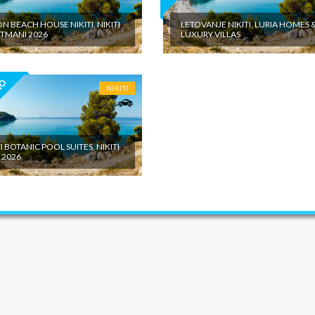
N BEACH HOUSE NIKITI, NIKITI
LETOVANJE NIKITI, LURIA HOMES 
TMANI 2026
LUXURY VILLAS
NO
NIKITI
I BOTANIC POOL SUITES, NIKITI
 2026