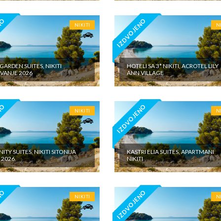
NO
IZDVOJENO
NIKITI
N
 GARDEN SUITES, NIKITI
HOTELI SA 3* NIKITI, ACROTEL LILY
VANJE 2026
ANN VILLAGE
NO
IZDVOJENO
NIKITI
N
ITY SUITES, NIKITI SITONIJA
KASTRI ELIA SUITES, APARTMANI
 2026
NIKITI
NO
IZDVOJENO
NIKITI
N