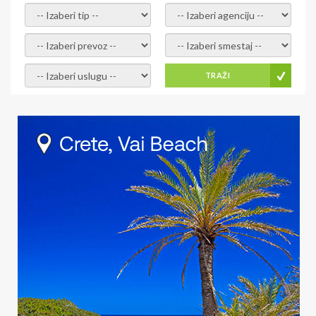
- izaberi tip -
- izaberi agenciju -
- izaberi prevoz -
- Izaberite smestaj -
- Izaberite uslugu -
TRAŽI