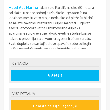
Hotel App Marina
nalazi se u Paraliji, na oko 60 metara
od plaže, u neposrednoj blizini škole, izgrađen je na
idealnom mestu zato što je nedaleko od plaže i u blizini
se nalaze taverne, restorani i super marketi. Objekat
sadrži četvorokrevetne i trokrevetne dupleks
apartmane i trokrevetne i dvokrevetne studije koji se
nalaze u prizemlju, na prvom, drugom i trećem spratu.
Svaki dupleks se sastoji od dve spavaće sobe od kojih
većina poseduje svoje zasebno kupatilo, odvojene
kuhinje, jedne terase (svaka soba ima zaseban izlaz na
terasu) i dva klima uređaja. Svaka od soba ima TV.
CENA OD
Korišćenje klima uređaja je uključeno u cenu. Kreveti su
grčki standardni i u sobi mogu biti ili dva spojena ležaja ili
francuski ležaj. Kuhinja je opremljena osnovnim posuđem
99
EUR
(rešo sa dve ringle, frižider, kao i osnovno posuđe). Vila
ne poseduje peškire, a promena posteljine je na 5 dana.
Provedite vaš letnji odmor u jednoj lepoj, prijatnoj,
VIŠE DETALJA
gostoprimljivoj i toploj sredini.
*Klima uređaj je uključen u cenu
Ponuda na sajtu agencije