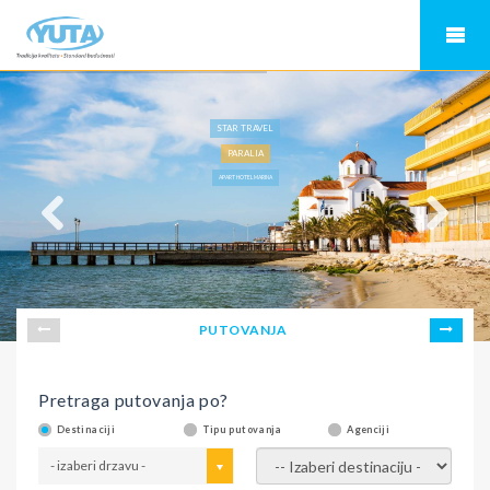
STAR TRAVEL
PARALIA
APART HOTEL MARINA
PUTOVANJA
Pretraga putovanja po?
Destinaciji
Tipu putovanja
Agenciji
- izaberi drzavu -
- izaberi destinaciju -