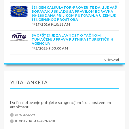
ŠENGEN KALKULATOR-PROVERITE DA LI JE VAŠ
BORAVAK U SKLADU SA PRAVILOM BORAVKA
90-180 DANA PRILIKOM PUTOVANJA U ZEMLJE
ŠENGENSKOG PROSTORA
4/17/2026 9:10:16 AM
SAOPŠTENJE ZA JAVNOST O TAČNOM
TUMAČENJU PRAVA PUTNIKA I TURISTIČKIH
AGENCIJA
4/2/2026 9:53:00 AM
Više vesti
YUTA - ANKETA
Da li na letovanje putujete sa agencijom ili u sopstvenom
aranžmanu:
SA AGENCIJOM
U SOPSTVENOM ARANŽMANU