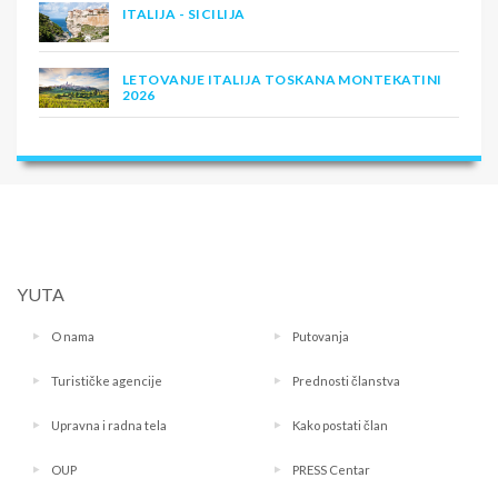
ITALIJA - SICILIJA
LETOVANJE ITALIJA TOSKANA MONTEKATINI
2026
YUTA
O nama
Putovanja
Turističke agencije
Prednosti članstva
Upravna i radna tela
Kako postati član
OUP
PRESS Centar