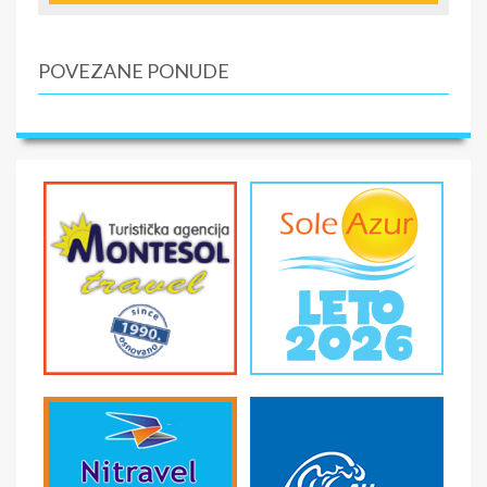
*Wi Fi Internet gratis
*GPS koordinate: 40.26431, 22.5956073
POVEZANE PONUDE
SMENE
NAPOMENE O CENI
U CENU JE UKLJUČENO
U CENU NIJE UKLJUČENO