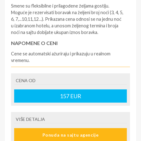
Smene su fleksibilne i prilagođene željama gostiju.
Moguće je rezervisati boravak na željeni broj noći (3, 4, 5,
6, 7,...10,11,12…). Prikazana cena odnosi se na jednu noć
u izabranom hotelu, a unosom željenog termina i broja
noći na sajtu dobijate ukupan iznos boravka.
NAPOMENE O CENI
Cene se automatski ažuriraju i prikazuju u realnom
vremenu.
U CENU JE UKLJUČENO
CENA OD
- rezervisane i potvrđene usluge u izabranoj smeštajnoj
jedinici prema opisu - korišćenje hotelskih sadržaja
prema opisu - uslugu rezervacije - organizaciju
157
EUR
putovanja
U CENU NIJE UKLJUČENO
VIŠE DETALJA
- boravišne takse (naknada za otpornost na klimatsku
krizu) na destinaciji, plaćaju se na recepciji
Ponuda na sajtu agencije
hotela/apartmana za hotele sa 1* i 2* i nekategorisane