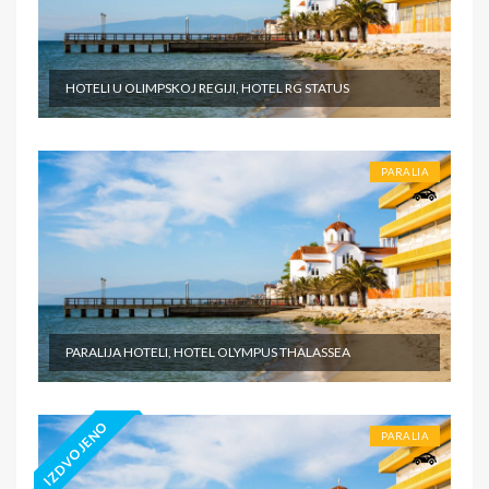
HOTELI U OLIMPSKOJ REGIJI, HOTEL RG STATUS
PARALIA
PARALIJA HOTELI, HOTEL OLYMPUS THALASSEA
IZDVOJENO
PARALIA