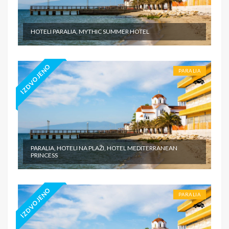
HOTELI PARALIA, MYTHIC SUMMER HOTEL
IZDVOJENO
PARALIA
PARALIA, HOTELI NA PLAŽI, HOTEL MEDITERRANEAN
PRINCESS
IZDVOJENO
PARALIA