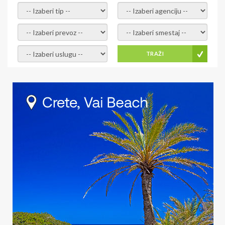
- izaberi tip -
- izaberi agenciju -
- izaberi prevoz -
- Izaberite smestaj -
- Izaberite uslugu -
TRAŽI