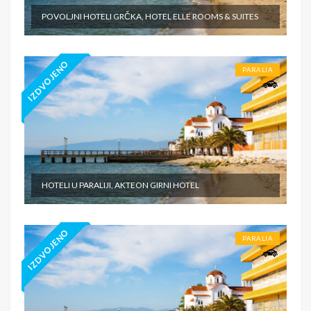
POVOLJNI HOTELI GRČKA, HOTEL ELLE ROOMS & SUITES
IZDVOJENO
PARALIA
HOTELI U PARALIJI, AKTEON GIRNI HOTEL
IZDVOJENO
PARALIA