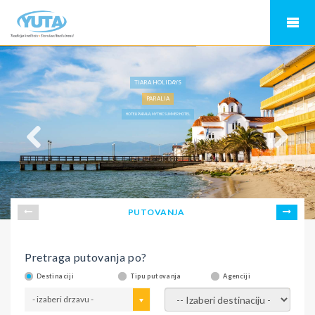
TIARA HOLIDAYS
PARALIA
HOTELI PARALIA, MYTHIC SUMMER HOTEL
PUTOVANJA
Pretraga putovanja po?
Destinaciji
Tipu putovanja
Agenciji
- izaberi drzavu -
- izaberi destinaciju -