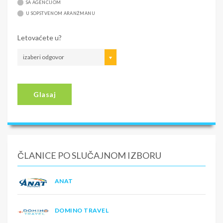
SA AGENCIJOM
U SOPSTVENOM ARANŽMANU
Letovaćete u?
izaberi odgovor
Glasaj
ČLANICE PO SLUČAJNOM IZBORU
ANAT
DOMINO TRAVEL