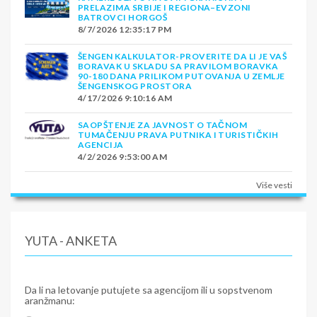
PRELAZIMA SRBIJE I REGIONA–EVZONI
BATROVCI HORGOŠ
8/7/2026 12:35:17 PM
ŠENGEN KALKULATOR-PROVERITE DA LI JE VAŠ
BORAVAK U SKLADU SA PRAVILOM BORAVKA
90-180 DANA PRILIKOM PUTOVANJA U ZEMLJE
ŠENGENSKOG PROSTORA
4/17/2026 9:10:16 AM
SAOPŠTENJE ZA JAVNOST O TAČNOM
TUMAČENJU PRAVA PUTNIKA I TURISTIČKIH
AGENCIJA
4/2/2026 9:53:00 AM
Više vesti
YUTA - ANKETA
Da li na letovanje putujete sa agencijom ili u sopstvenom
aranžmanu: