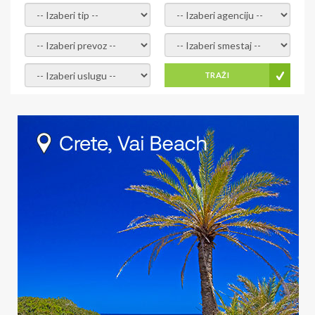
- izaberi tip -
- izaberi agenciju -
- izaberi prevoz -
- Izaberite smestaj -
- Izaberite uslugu -
TRAŽI