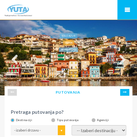
SOLE AZUR
PARGA
VILA MILOS LETO 2025
PUTOVANJA
Pretraga putovanja po?
Destinaciji
Tipu putovanja
Agenciji
- izaberi drzavu -
- izaberi destinaciju -