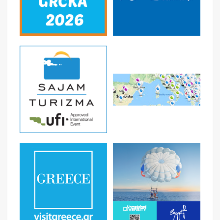
U CENU JE UKLJUČENO
*najam izabranog smeštaja na bazi 10/11 noćenja *paket
aranžmani obuhvataju 10/11 noćenja+autobuski prevoz,
po osobi iz Beograda *usluge predstavnika organizatora
aranžmana ili ino-partnera na destinaciji *troškovi
organizacije i vodjenja aranžmana
U CENU NIJE UKLJUČENO