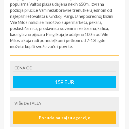
popularna Valtos plaža udaljena nekih 650m. Izvrsna
pozicija pružiće Vam nezaboravne trenutke u jednom od
najlepših letovališta u Grčkoj, Pargi. U neposrednoj blizini
Vile Milos nalazi se mnoštvo supermarketa, pekara,
poslastičarnica, prodavnica suvenira, restorana, kafića,
kao i glavna pijaca u Pargi koja je udaljena 100m od Vile
Milos a koja radi ponedeljkom i petkom od 7-13h gde
možete kupiti sveže voće i povrće.
PROGRAM PUTOVANJA AUTOBUSKI PREVOZ:
1 DAN: Polazak iz Beograda, sa ugovorenog
CENA OD
odredišta spram datuma iz tabele, prema
dogovorenoj satnici.
159
EUR
2 DAN Dolazak u Pargu u prepodnevnim satima.
Smeštaj u ugovorene smeštajne jedinice od 15.00
sati. NOĆENJE.
VIŠE DETALJA
2-11 DAN: Slobodni dani za individualne aktivnosti,
odmor, obilaske i izlete. NOĆENJE./USLUGA PO
PROGRAMU/
Ponuda na sajtu agencije
11 DAN: Napuštanje smeštajnih jedinica do 09:00 h.
Slobodno vreme do polaska autobusa (okvirno 18h