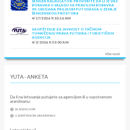
ŠENGEN KALKULATOR-PROVERITE DA LI JE VAŠ
BORAVAK U SKLADU SA PRAVILOM BORAVKA
90-180 DANA PRILIKOM PUTOVANJA U ZEMLJE
ŠENGENSKOG PROSTORA
4/17/2026 9:10:16 AM
SAOPŠTENJE ZA JAVNOST O TAČNOM
TUMAČENJU PRAVA PUTNIKA I TURISTIČKIH
AGENCIJA
4/2/2026 9:53:00 AM
Više vesti
YUTA - ANKETA
Da li na letovanje putujete sa agencijom ili u sopstvenom
aranžmanu:
SA AGENCIJOM
U SOPSTVENOM ARANŽMANU
Letovaćete u?