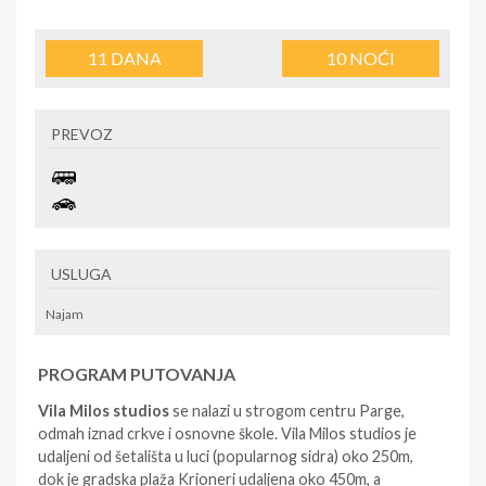
11
DANA
10
NOĆI
PREVOZ
USLUGA
Najam
PROGRAM PUTOVANJA
Vila Milos studios
se nalazi u strogom centru Parge,
odmah iznad crkve i osnovne škole. Vila Milos studios je
udaljeni od šetališta u luci (popularnog sidra) oko 250m,
dok je gradska plaža Krioneri udaljena oko 450m, a