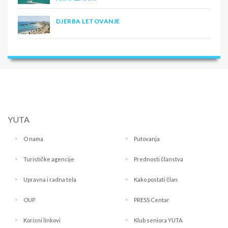
DJERBA LETOVANJE
YUTA
O nama
Putovanja
Turističke agencije
Prednosti članstva
Upravna i radna tela
Kako postati član
OUP
PRESS Centar
Korisni linkovi
Klub seniora YUTA