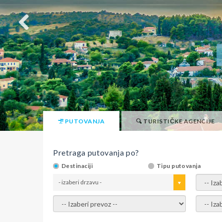
PUTOVANJA
TURISTIČKE AGENCIJE
Pretraga putovanja po?
Destinaciji
Tipu putovanja
- izaberi drzavu -
- izaber
- izaberi prevoz -
- Izaber