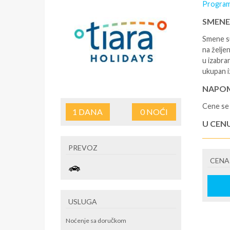
Program
SMENE
Smene su
na željen
u izabra
ukupan i
NAPOM
Cene se 
1
DANA
0
NOĆI
U CEN
- rezerv
PREVOZ
korišćen
CENA
putovan
U CEN
- boravi
USLUGA
se na re
/ apartm
Noćenje sa doručkom
po noćen