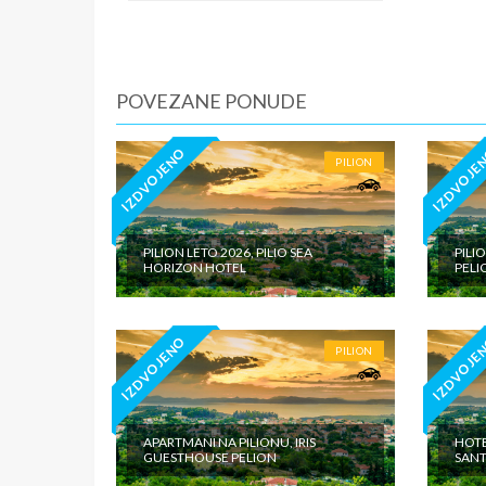
iznosi 1
dnevno p
agencije
Covid 19
POVEZANE PONUDE
fakultat
plaćaju u
IZDVOJENO
IZDVOJE
PILION
PILION LETO 2026, PILIO SEA
PILI
HORIZON HOTEL
PELI
IZDVOJENO
IZDVOJE
PILION
APARTMANI NA PILIONU, IRIS
HOTE
GUESTHOUSE PELION
SANT