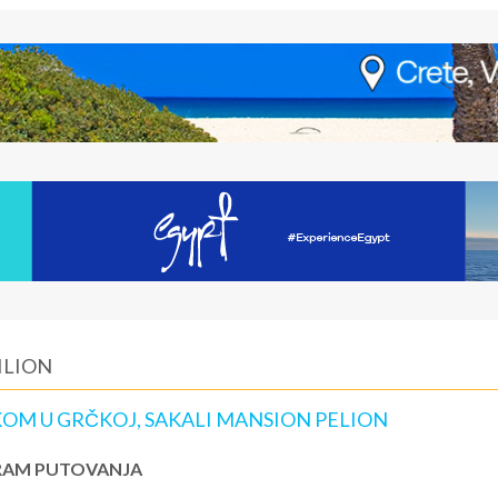
ILION
KOM U GRČKOJ, SAKALI MANSION PELION
AM PUTOVANJA