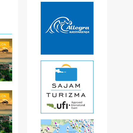
€
čke
a
) -
ise
LION
LION
EL