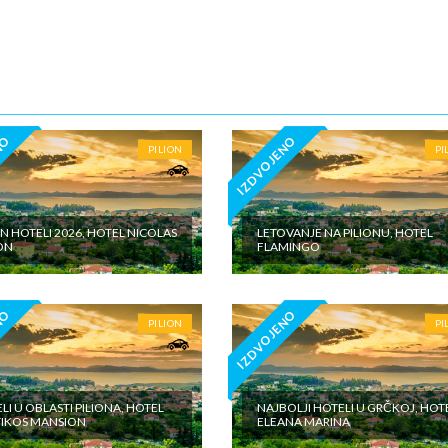
5€ dnevno po sobi, po noćenju za samostalan boravak u vilama iznosi 15
o sobi, po noćenju - putno zdravstveno osiguranje. Preporuka turisti
 Tiara Holidaysje da putnik poseduje navedeno osiguranje, uz pokriće z
 - usluge za koje je predviđena doplata na licumesta (parking, baby cot…
ivne izlete po cenovniku našeg inopartnera na konkretnoj destinaciji koj
 valuti domicilne zemlje na licu mesta. - individualne troškove
NO
IZDVOJENO
PILION
PI
ON HOTELI 2026, HOTEL NICOLAS
LETOVANJE NA PILIONU, HOTEL
ON
FLAMINGO
NO
IZDVOJENO
PILION
PI
LI U OBLASTI PILIONA, HOTEL
NAJBOLJI HOTELI U GRČKOJ, HOT
IKOS MANSION
ELEANA MARINA