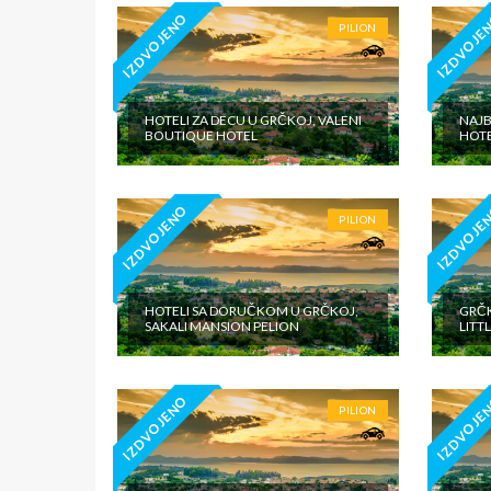
IZDVOJENO
IZDVOJE
PILION
HOTELI ZA DECU U GRČKOJ, VALENI
NAJB
BOUTIQUE HOTEL
HOTE
IZDVOJENO
IZDVOJE
PILION
HOTELI SA DORUČKOM U GRČKOJ,
GRČK
SAKALI MANSION PELION
LITT
IZDVOJENO
IZDVOJE
PILION