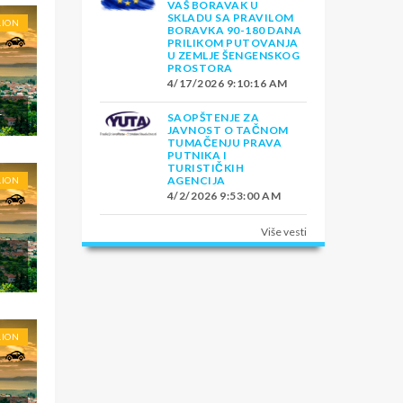
VAŠ BORAVAK U
SKLADU SA PRAVILOM
LION
BORAVKA 90-180 DANA
PRILIKOM PUTOVANJA
U ZEMLJE ŠENGENSKOG
PROSTORA
4/17/2026 9:10:16 AM
L
SAOPŠTENJE ZA
JAVNOST O TAČNOM
TUMAČENJU PRAVA
PUTNIKA I
TURISTIČKIH
AGENCIJA
LION
4/2/2026 9:53:00 AM
Više vesti
E
LION