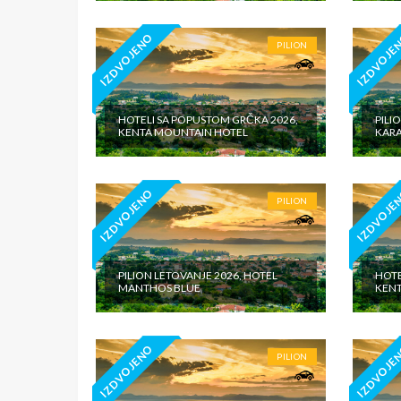
IZDVOJENO
IZDVOJE
PILION
HOTELI SA POPUSTOM GRČKA 2026,
PILI
KENTA MOUNTAIN HOTEL
KARA
IZDVOJENO
IZDVOJE
PILION
PILION LETOVANJE 2026, HOTEL
HOTE
MANTHOS BLUE
KENT
IZDVOJENO
IZDVOJE
PILION