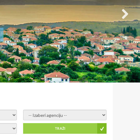
- izaberi agenciju -
TRAŽI