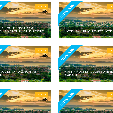
NO
IZDVOJENO
PILION
PI
OLJI HOTELI NA PILIONU,
L 12 MONTHS LUXURY RESORT
HOTELI SA 4* PILION, THETA HOTE
NO
IZDVOJENO
PILION
PI
A, VILE NA PLAŽI, SUNRISE
FIRST MINUTE LETO 2026, SUNRIS
LE
GARDEN HILLS
NO
IZDVOJENO
PILION
PI