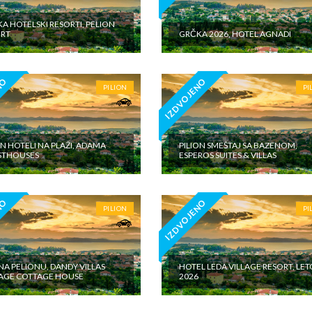
A HOTELSKI RESORTI, PELION
RT
GRČKA 2026, HOTEL AGNADI
NO
IZDVOJENO
PILION
PI
ON HOTELI NA PLAŽI, ADAMA
PILION SMEŠTAJ SA BAZENOM,
STHOUSES
ESPEROS SUITES & VILLAS
NO
IZDVOJENO
PILION
PI
 NA PELIONU, DANDY VILLAS
HOTEL LEDA VILLAGE RESORT, LET
AGE COTTAGE HOUSE
2026