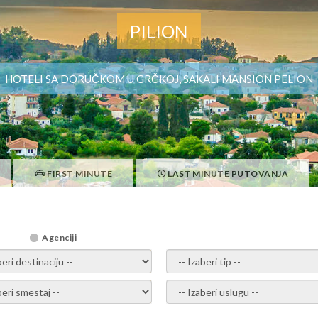
PILION
HOTELI SA DORUČKOM U GRČKOJ, SAKALI MANSION PELION
FIRST MINUTE
LAST MINUTE PUTOVANJA
Agenciji
i destinaciju -
- izaberi tip -
ite smestaj -
- Izaberite uslugu -