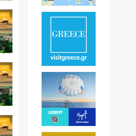
LION
LION
S
LION