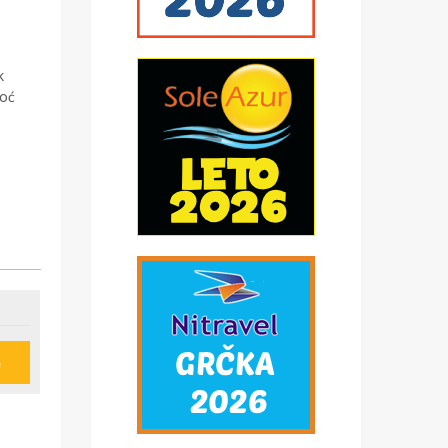
k
noć
e
u
ije
obi,
*