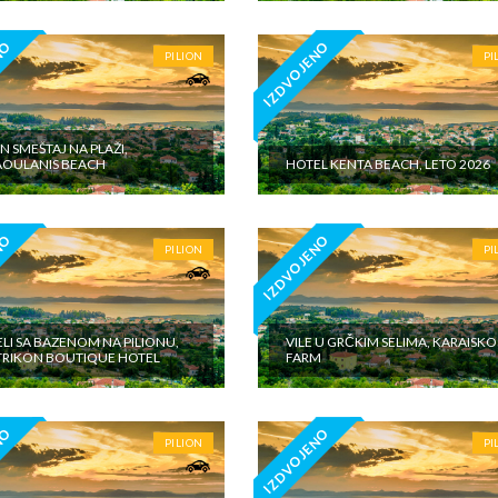
NO
IZDVOJENO
PILION
PI
ON SMEŠTAJ NA PLAŽI,
OULANIS BEACH
HOTEL KENTA BEACH, LETO 2026
NO
IZDVOJENO
PILION
PI
LI SA BAZENOM NA PILIONU,
VILE U GRČKIM SELIMA, KARAISKO
RIKON BOUTIQUE HOTEL
FARM
NO
IZDVOJENO
PILION
PI