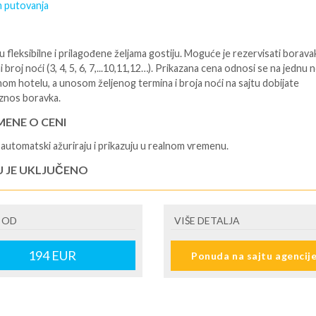
 putovanja
 fleksibilne i prilagođene željama gostiju. Moguće je rezervisati borava
i broj noći (3, 4, 5, 6, 7,...10,11,12…). Prikazana cena odnosi se na jednu 
nom hotelu, a unosom željenog termina i broja noći na sajtu dobijate
znos boravka.
ENE O CENI
automatski ažuriraju i prikazuju u realnom vremenu.
U JE UKLJUČENO
isane i potvrđene usluge u izabranoj smeštajnoj jedinici prema opisu -
je hotelskih sadržaja prema opisu - uslugu rezervacije - organizaciju
 OD
VIŠE DETALJA
ja
U NIJE UKLJUČENO
194
EUR
Ponuda na sajtu agencij
šne takse (naknada za otpornost na klimatsku krizu) na destinaciji, plaćaj
cepciji hotela/apartmana za hotele sa 1* i 2* i nekategorisane sobe /stud
ane iznosi 2€ po sobi, po noćenju za hotele sa 3* iznosi 5€ dnevno po s
ju za hotele sa 4*iznosi 10€ dnevno po sobi, po noćenju za hotele sa 5