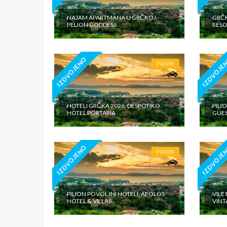
NAJAM APARTMANA U GRČKOJ,
GRČK
PELION GODDESS
RESO
IZDVOJENO
IZDVOJE
PILION
HOTELI GRČKA 2026, DESPOTIKO
PILI
HOTEL PORTARIA
GUE
IZDVOJENO
IZDVOJE
PILION
PILION POVOLJNI HOTELI, AEOLOS
VILE
HOTEL & VILLAS
VINT