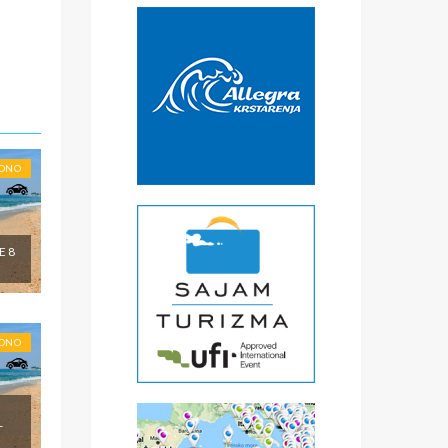
*
€
čke
a
) -
ise
RONO
E 8
RONO
-