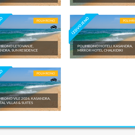
NO
IZDVOJENO
POLIHRONO
POLIH
HRONO LETOVANJE,
POLIHRONO HOTELI, KASANDRA,
NDRA, SUN RESIDENCE
MIRROR HOTEL CHALKIDIKI
NO
POLIHRONO
HRONO VILE 2026, KASANDRA,
TAL VILLAS & SUITES