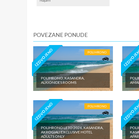
po noćen
Najam
iznosi 1
dnevno p
agencije
Covid 19
fakultat
POVEZANE PONUDE
plaćaju u
IZDVOJENO
IZDVOJE
POLIHRONO
POLIHRONO, KASANDRA,
POLI
ALKIONIDES ROOMS
AMAL
IZDVOJENO
IZDVOJE
POLIHRONO
POLIHRONO LETO 2026, KASANDRA,
POLI
AKROGIALI EXCLUSIVE HOTEL
KASA
ADULTS ONLY
APA