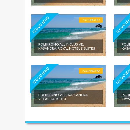
IZDVOJENO
IZDVOJE
POLIHRONO
POLIHRONO ALL INCLUSIVE,
POLI
KASANDRA, ROYAL HOTEL & SUITES
KASA
IZDVOJENO
IZDVOJE
POLIHRONO
POLIHRONO VILE, KASSANDRA
POLI
VILLAS HALKIDIKI
CRYS