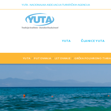
YUTA - NACIONALNA ASOCIJACIJA TURISTIČKIH AGENCIJA
YUTA
ČLANICE YUTA
YUTA
PUTOVANJA
LETOVANJE
GRČKA POLIHRONO TIARA 