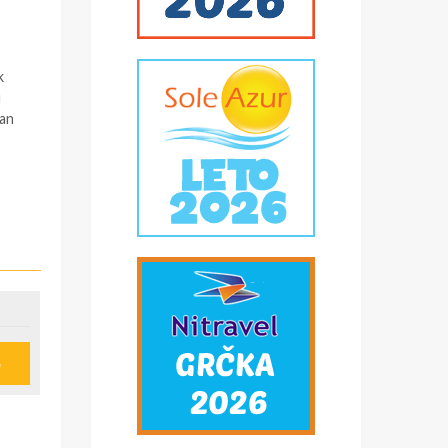
k
u
pan
e
u
ije
obi,