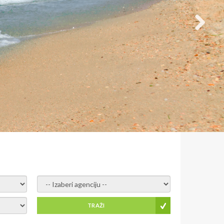
- izaberi agenciju -
TRAŽI