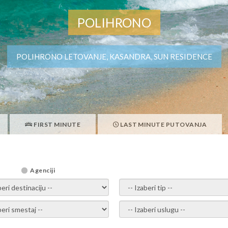
POLIHRONO
POLIHRONO LETOVANJE, KASANDRA, SUN RESIDENCE
FIRST MINUTE
LAST MINUTE PUTOVANJA
Agenciji
i destinaciju -
- izaberi tip -
ite smestaj -
- Izaberite uslugu -