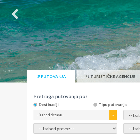
PUTOVANJA
TURISTIČKE AGENCIJE
Pretraga putovanja po?
Destinaciji
Tipu putovanja
- izaberi drzavu -
- izaber
- izaberi prevoz -
- Izaber