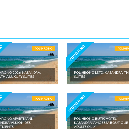
ju za hotele sa 4*iznosi 10€ dnevno po sobi, po noćenju za hotele sa 5
5€ dnevno po sobi, po noćenju za samostalan boravak u vilama iznosi 15
o sobi, po noćenju - putno zdravstveno osiguranje. Preporuka turisti
 Tiara Holidaysje da putnik poseduje navedeno osiguranje, uz pokriće z
 - usluge za koje je predviđena doplata na licumesta (parking, baby cot…
ivne izlete po cenovniku našeg inopartnera na konkretnoj destinaciji koj
 valuti domicilne zemlje na licu mesta. - individualne troškove.
NO
IZDVOJENO
POLIHRONO
POLIH
HRONO 2026, KASANDRA,
POLIHRONO LETO, KASANDRA, TH
THIA LUXURY SUITES
SUITES
NO
IZDVOJENO
POLIHRONO
POLIH
HRONO APARTMANI,
POLIHRONO BUTIK HOTEL,
NDRA, ALKIONIDES
KASANDRA, AMOESSA BOUTIQUE 
RTMENTS
ADULTS ONLY