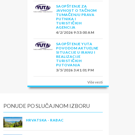
SAOPŠTENJE ZA
JAVNOST O TAČNOM
TUMAČENJU PRAVA
PUTNIKA I
TURISTIČKIH
AGENCIJA
4/2/2026 9:53:00 AM
SAOPŠTENJE YUTA
POVODOM AKTUELNE
SITUACIJE U IRANU I
REALIZACIJE
TURISTIČKIH
PUTOVANJA
3/5/2026 3:41:01 PM
Više vesti
PONUDE PO SLUČAJNOM IZBORU
HRVATSKA - RABAC