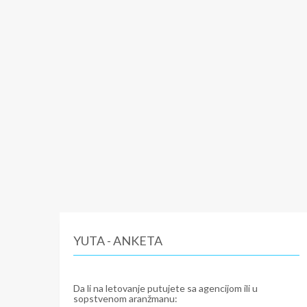
YUTA - ANKETA
Da li na letovanje putujete sa agencijom ili u
sopstvenom aranžmanu: