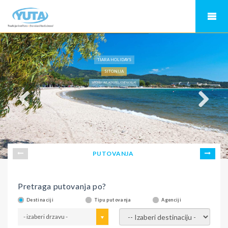
TIARA HOLIDAYS
SITONIJA
SITONIJA VILE, ACROTEL ATHENA VILLAS
PUTOVANJA
Pretraga putovanja po?
Destinaciji
Tipu putovanja
Agenciji
- izaberi drzavu -
- izaberi destinaciju -