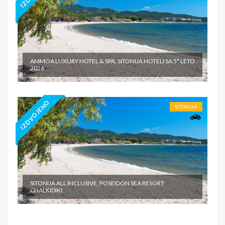
AMMOA LUXURY HOTEL & SPA, SITONIJA HOTELI SA 5* LETO
2026
IZDVOJENO
SITONIJA
SITONIJA ALL INCLUSIVE, POSEIDON SEA RESORT
CHALKIDIKI