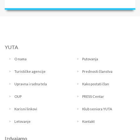
YUTA
O nama
Putovanja
Turističke agencije
Prednosti članstva
Upravna i radna tela
Kako postati član
OUP
PRESS Centar
Korisni linkovi
Klub seniora YUTA
Letovanje
Kontakt
Izdvajamo