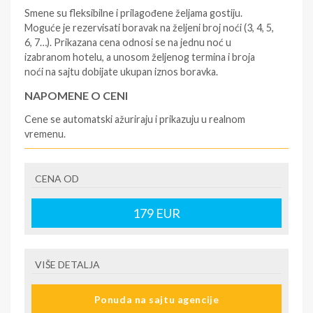
Smene su fleksibilne i prilagođene željama gostiju.
Moguće je rezervisati boravak na željeni broj noći (3, 4, 5,
6, 7…). Prikazana cena odnosi se na jednu noć u
izabranom hotelu, a unosom željenog termina i broja
noći na sajtu dobijate ukupan iznos boravka.
NAPOMENE O CENI
Cene se automatski ažuriraju i prikazuju u realnom
vremenu.
U CENU JE UKLJUČENO
CENA OD
- rezervisane i potvrđene usluge u izabranoj smeštajnoj
jedinici prema opisu - korišćenje hotelskih sadržaja
prema opisu - uslugu rezervacije - organizaciju
179
EUR
putovanja
U CENU NIJE UKLJUČENO
VIŠE DETALJA
- boravišne takse (naknada za otpornost na klimatsku
krizu) na destinaciji, plaćaju se na recepciji
Ponuda na sajtu agencije
hotela/apartmana za hotele sa 1* i 2* i nekategorisane