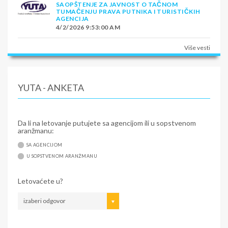
SAOPŠTENJE ZA JAVNOST O TAČNOM
TUMAČENJU PRAVA PUTNIKA I TURISTIČKIH
AGENCIJA
4/2/2026 9:53:00 AM
Više vesti
YUTA - ANKETA
Da li na letovanje putujete sa agencijom ili u sopstvenom
aranžmanu:
SA AGENCIJOM
U SOPSTVENOM ARANŽMANU
Letovaćete u?
izaberi odgovor