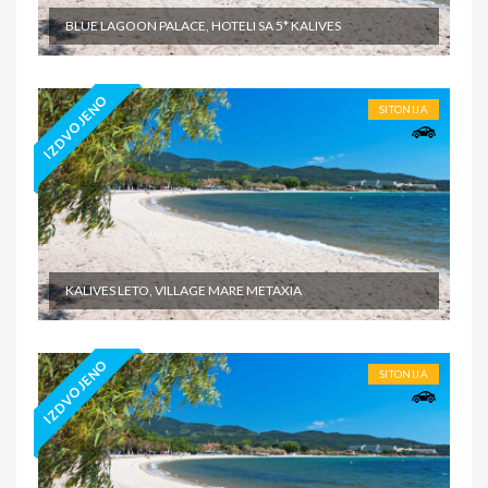
BLUE LAGOON PALACE, HOTELI SA 5* KALIVES
IZDVOJENO
SITONIJA
KALIVES LETO, VILLAGE MARE METAXIA
IZDVOJENO
SITONIJA