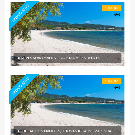
IZDVOJENO
SITONIJA
KALIVES APARTMANI, VILLAGE MARE RESIDENCES
IZDVOJENO
SITONIJA
BLUE LAGOON PRINCESS, LETOVANJE KALIVES SITONIJA