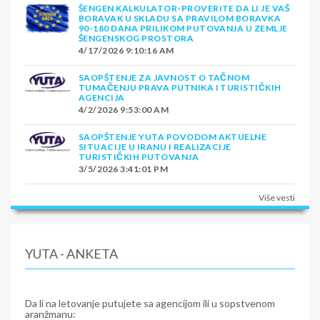
ŠENGEN KALKULATOR-PROVERITE DA LI JE VAŠ
BORAVAK U SKLADU SA PRAVILOM BORAVKA
90-180 DANA PRILIKOM PUTOVANJA U ZEMLJE
ŠENGENSKOG PROSTORA
4/17/2026 9:10:16 AM
SAOPŠTENJE ZA JAVNOST O TAČNOM
TUMAČENJU PRAVA PUTNIKA I TURISTIČKIH
AGENCIJA
4/2/2026 9:53:00 AM
SAOPŠTENJE YUTA POVODOM AKTUELNE
SITUACIJE U IRANU I REALIZACIJE
TURISTIČKIH PUTOVANJA
3/5/2026 3:41:01 PM
Više vesti
YUTA - ANKETA
Da li na letovanje putujete sa agencijom ili u sopstvenom
aranžmanu: