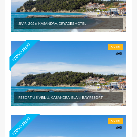
SIVIRI 2026, KASANDRA, DRYADES HOTEL
IZDVOJENO
SIVIRI
RESORT U SIVIRIJU, KASANDRA, ELANI BAY RESORT
IZDVOJENO
SIVIRI