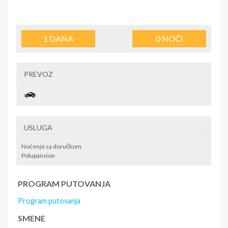
1
DANA
0
NOĆI
PREVOZ
USLUGA
Noćenje sa doručkom
Polupansion
PROGRAM PUTOVANJA
Program putovanja
SMENE