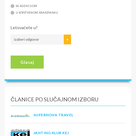
SA AGENCIJOM
U SOPSTVENOM ARANŽMANU
Letovaćete u?
izaberi odgovor
Glasaj
ČLANICE PO SLUČAJNOM IZBORU
SUPERNOVA TRAVEL
JAHTING KLUB KEJ