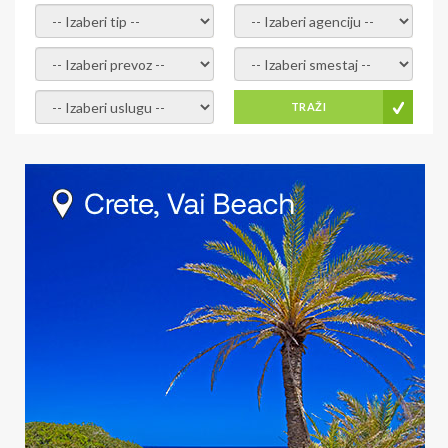
- izaberi tip -
- izaberi agenciju -
- izaberi prevoz -
- Izaberite smestaj -
- Izaberite uslugu -
TRAŽI