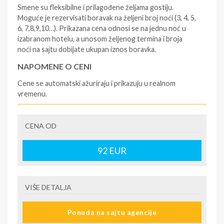
Smene su fleksibilne i prilagođene željama gostiju.
Moguće je rezervisati boravak na željeni broj noći (3, 4, 5,
6, 7,8,9,10…). Prikazana cena odnosi se na jednu noć u
izabranom hotelu, a unosom željenog termina i broja
noći na sajtu dobijate ukupan iznos boravka.
NAPOMENE O CENI
Cene se automatski ažuriraju i prikazuju u realnom
vremenu.
U CENU JE UKLJUČENO
CENA OD
- rezervisane i potvrđene usluge u izabranoj smeštajnoj
jedinici prema opisu - korišćenje hotelskih sadržaja
prema opisu - uslugu rezervacije - organizaciju
92
EUR
putovanja.
U CENU NIJE UKLJUČENO
VIŠE DETALJA
- boravišne takse (naknada za otpornost na klimatsku
krizu) na destinaciji, plaćaju se na recepciji
Ponuda na sajtu agencije
hotela/apartmana za hotele sa 1* i 2* i nekategorisane