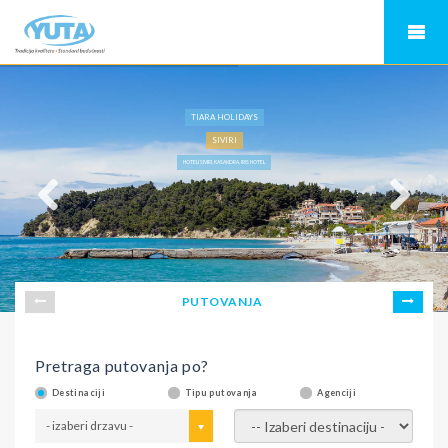
TIARA HOLIDAYS
SIVIRI
HOTELI SIVIRI, KASANDRA, IRIS HOTEL
PUTOVANJA
Pretraga putovanja po?
Destinaciji
Tipu putovanja
Agenciji
- izaberi drzavu -
- izaberi destinaciju -