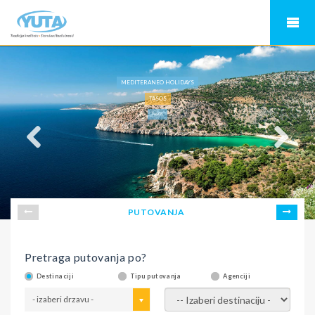
MEDITERANEO HOLIDAYS
TASOS
TASOS
PUTOVANJA
Pretraga putovanja po?
Destinaciji
Tipu putovanja
Agenciji
- izaberi drzavu -
- izaberi destinaciju -