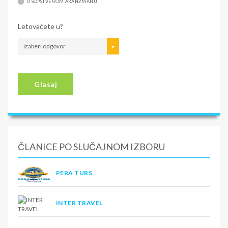
U SOPSTVENOM ARANŽMANU
Letovaćete u?
izaberi odgovor
Glasaj
ČLANICE PO SLUČAJNOM IZBORU
PERA TURS
INTER TRAVEL