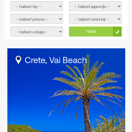
- izaberi tip -
- izaberi agenciju -
- izaberi prevoz -
- Izaberite smestaj -
- Izaberite uslugu -
TRAŽI