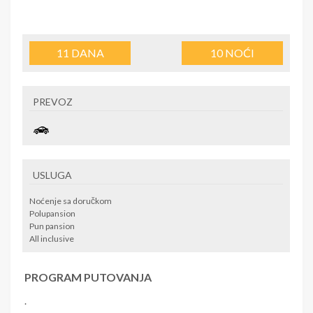
11
DANA
10
NOĆI
PREVOZ
USLUGA
Noćenje sa doručkom
Polupansion
Pun pansion
All inclusive
PROGRAM PUTOVANJA
.