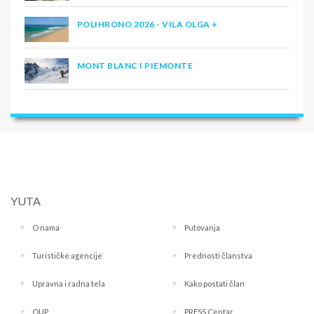
POLIHRONO 2026 - VILA OLGA +
MONT BLANC I PIEMONTE
YUTA
O nama
Putovanja
Turističke agencije
Prednosti članstva
Upravna i radna tela
Kako postati član
OUP
PRESS Centar