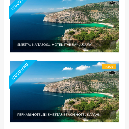
IZDVOJENO
SMEŠTAJ NA TASOSU, HOTEL STAR BAY LUXURY
IZDVOJENO
TASOS
PEFKARI HOTELSKI SMEŠTAJ, BEACH HOTEL KAPAHI