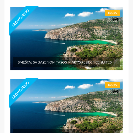
IZDVOJENO
TASOS
SMEŠTAJ SA BAZENOM TASOS, MARY'S RESIDENCE SUITES
IZDVOJENO
TASOS