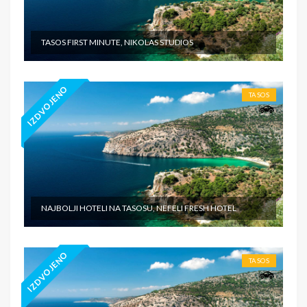
TASOS FIRST MINUTE, NIKOLAS STUDIOS
IZDVOJENO
TASOS
NAJBOLJI HOTELI NA TASOSU, NEFELI FRESH HOTEL
IZDVOJENO
TASOS