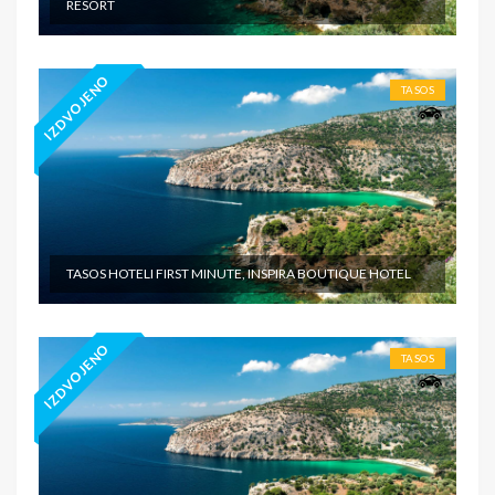
RESORT
IZDVOJENO
TASOS
TASOS HOTELI FIRST MINUTE, INSPIRA BOUTIQUE HOTEL
IZDVOJENO
TASOS