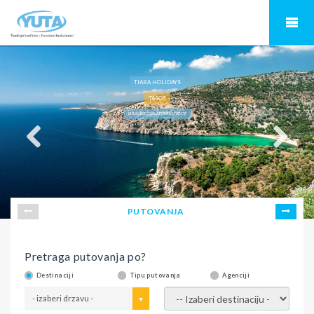
TIARA HOLIDAYS
TASOS
LIMEAS LETO 2026, FINIKES STUDIOS
PUTOVANJA
Pretraga putovanja po?
Destinaciji
Tipu putovanja
Agenciji
- izaberi drzavu -
- izaberi destinaciju -