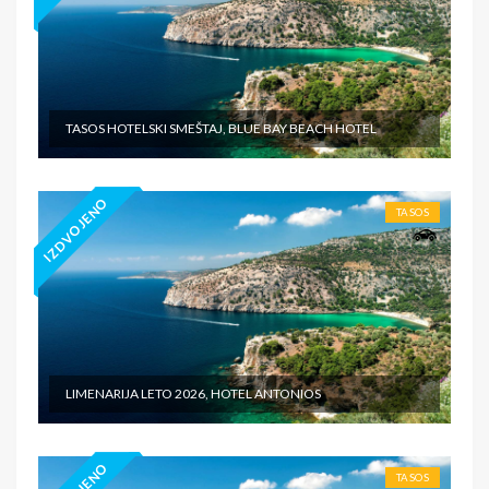
TASOS HOTELSKI SMEŠTAJ, BLUE BAY BEACH HOTEL
IZDVOJENO
TASOS
LIMENARIJA LETO 2026, HOTEL ANTONIOS
TASOS