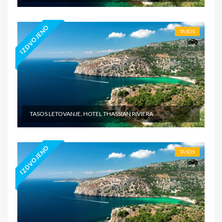
IZDVOJENO
TASOS
TASOS LETOVANJE, HOTEL THASSIAN RIVIERA
IZDVOJENO
TASOS