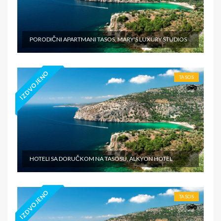
PORODIČNI APARTMANI TASOS, MARY'S LUXURY STUDIOS
IZDVOJENO
TASOS
HOTELI SA DORUČKOM NA TASOSU, ALKYON HOTEL
IZDVOJENO
TASOS