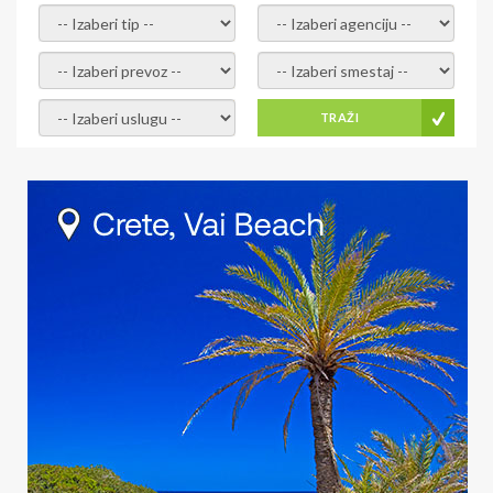
- izaberi tip -
- izaberi agenciju -
- izaberi prevoz -
- Izaberite smestaj -
- Izaberite uslugu -
TRAŽI