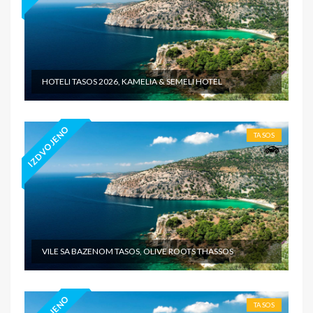
HOTELI TASOS 2026, KAMELIA & SEMELI HOTEL
IZDVOJENO
TASOS
VILE SA BAZENOM TASOS, OLIVE ROOTS THASSOS
TASOS