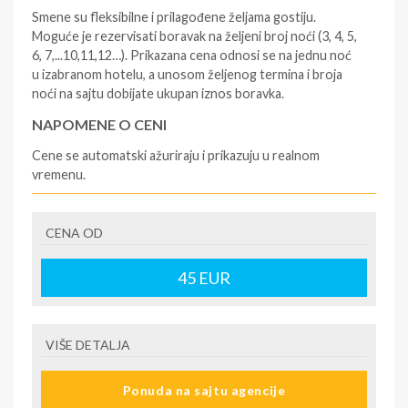
Smene su fleksibilne i prilagođene željama gostiju.
Moguće je rezervisati boravak na željeni broj noći (3, 4, 5,
6, 7,...10,11,12…). Prikazana cena odnosi se na jednu noć
u izabranom hotelu, a unosom željenog termina i broja
noći na sajtu dobijate ukupan iznos boravka.
NAPOMENE O CENI
Cene se automatski ažuriraju i prikazuju u realnom
vremenu.
U CENU JE UKLJUČENO
CENA OD
- rezervisane i potvrđene usluge u izabranoj smeštajnoj
jedinici prema opisu - korišćenje hotelskih sadržaja
prema opisu - uslugu rezervacije - organizaciju
45
EUR
putovanja
U CENU NIJE UKLJUČENO
VIŠE DETALJA
- boravišne takse (naknada za otpornost na klimatsku
krizu) na destinaciji, plaćaju se na recepciji
Ponuda na sajtu agencije
hotela/apartmana za hotele sa 1* i 2* i nekategorisane