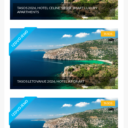
TASOS 2026, HOTEL CELINE’S ROSE SMART LUXURY
APARTMENTS
IZDVOJENO
TASOS
TASOS LETOVANJE 2026, HOTEL A FOR ART
IZDVOJENO
TASOS