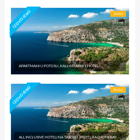
IZDVOJENO
TASOS
APARTMANI U POTOSU, KALLISTI APART HOTEL
IZDVOJENO
TASOS
ALL INCLUSIVE HOTELI NA TASOSU, HOTEL RACHONI BAY