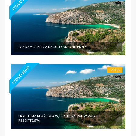
IZDVOJENO
TASOS HOTELI ZA DECU, DIAMOND HOTEL
IZDVOJENO
TASOS
HOTELI NA PLAŽI TASOS, HOTEL ROYAL PARADISE
RESORT&SPA