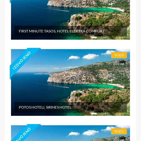
FIRST MINUTE TASOS, HOTEL ELEKTRA COMFORT
IZDVOJENO
TASOS
POTOS HOTELI, SIRINES HOTEL
IZDVOJENO
TASOS