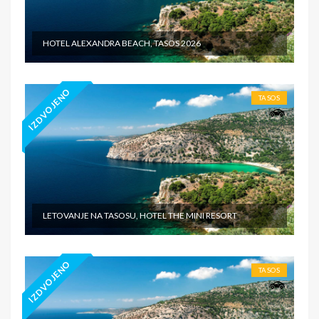
HOTEL ALEXANDRA BEACH, TASOS 2026
IZDVOJENO
TASOS
LETOVANJE NA TASOSU, HOTEL THE MINI RESORT
IZDVOJENO
TASOS