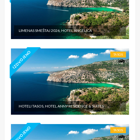
LIMENAS SMEŠTAJ 2026, HOTEL ANGELICA
IZDVOJENO
TASOS
HOTELI TASOS, HOTEL ANNY RESIDENCE & SUITES
IZDVOJENO
TASOS