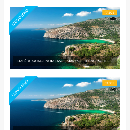
IZDVOJENO
TASOS
SMEŠTAJ SA BAZENOM TASOS, MARY'S RESIDENCE SUITES
IZDVOJENO
TASOS