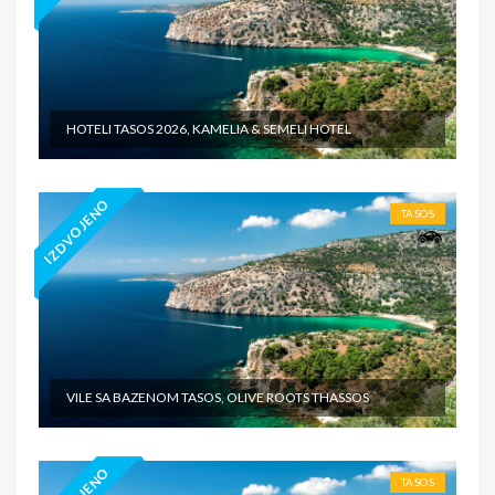
HOTELI TASOS 2026, KAMELIA & SEMELI HOTEL
IZDVOJENO
TASOS
VILE SA BAZENOM TASOS, OLIVE ROOTS THASSOS
TASOS