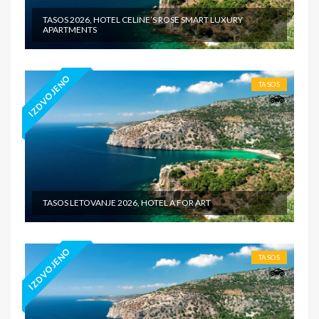
TASOS 2026, HOTEL CELINE’S ROSE SMART LUXURY
APARTMENTS
IZDVOJENO
TASOS
TASOS LETOVANJE 2026, HOTEL A FOR ART
IZDVOJENO
TASOS