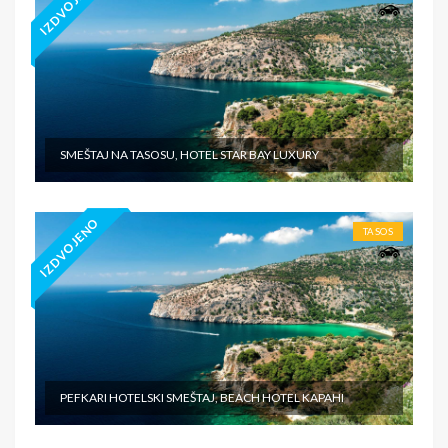
IZDVOJENO
SMEŠTAJ NA TASOSU, HOTEL STAR BAY LUXURY
IZDVOJENO
TASOS
PEFKARI HOTELSKI SMEŠTAJ, BEACH HOTEL KAPAHI