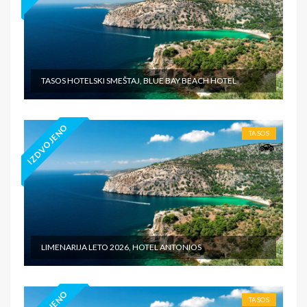
TASOS HOTELSKI SMEŠTAJ, BLUE BAY BEACH HOTEL
IZDVOJENO
TASOS
LIMENARIJA LETO 2026, HOTEL ANTONIOS
TASOS