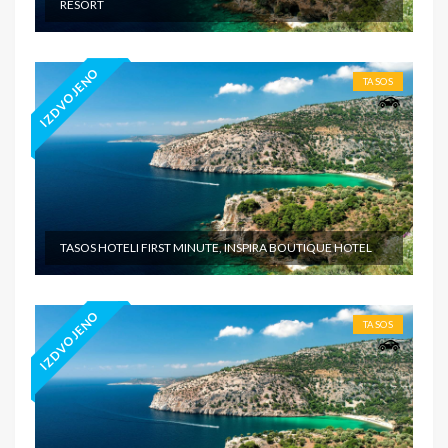
RESORT
IZDVOJENO
TASOS
TASOS HOTELI FIRST MINUTE, INSPIRA BOUTIQUE HOTEL
IZDVOJENO
TASOS