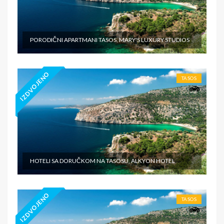
PORODIČNI APARTMANI TASOS, MARY'S LUXURY STUDIOS
IZDVOJENO
TASOS
HOTELI SA DORUČKOM NA TASOSU, ALKYON HOTEL
IZDVOJENO
TASOS