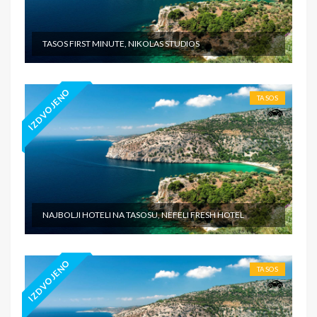
TASOS FIRST MINUTE, NIKOLAS STUDIOS
IZDVOJENO
TASOS
NAJBOLJI HOTELI NA TASOSU, NEFELI FRESH HOTEL
IZDVOJENO
TASOS