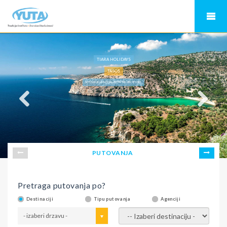
TIARA HOLIDAYS
TASOS
LETOVANJE NA TASOSU, HOTEL THE MINI RESORT
PUTOVANJA
Pretraga putovanja po?
Destinaciji
Tipu putovanja
Agenciji
- izaberi drzavu -
- izaberi destinaciju -