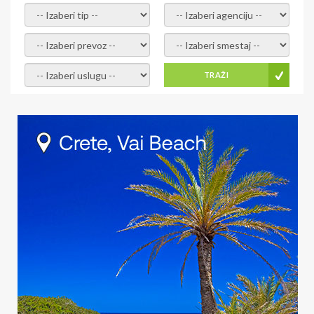
- izaberi tip -
- izaberi agenciju -
- izaberi prevoz -
- Izaberite smestaj -
- Izaberite uslugu -
TRAŽI