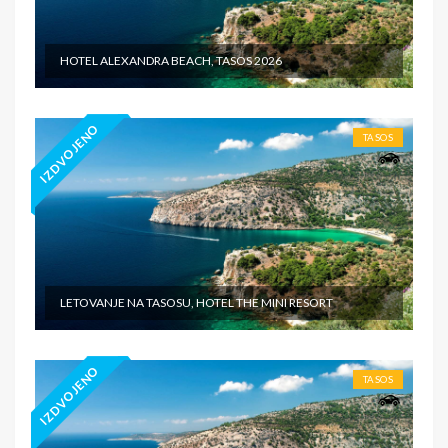
HOTEL ALEXANDRA BEACH, TASOS 2026
IZDVOJENO
TASOS
LETOVANJE NA TASOSU, HOTEL THE MINI RESORT
IZDVOJENO
TASOS