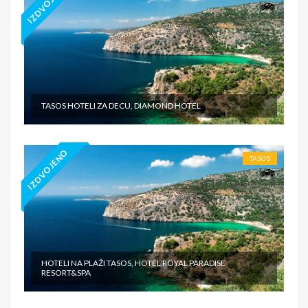
IZDVOJENO
TASOS HOTELI ZA DECU, DIAMOND HOTEL
IZDVOJENO
TASOS
HOTELI NA PLAŽI TASOS, HOTEL ROYAL PARADISE
RESORT&SPA