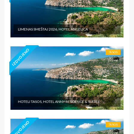
LIMENAS SMEŠTAJ 2026, HOTEL ANGELICA
IZDVOJENO
TASOS
HOTELI TASOS, HOTEL ANNY RESIDENCE & SUITES
IZDVOJENO
TASOS