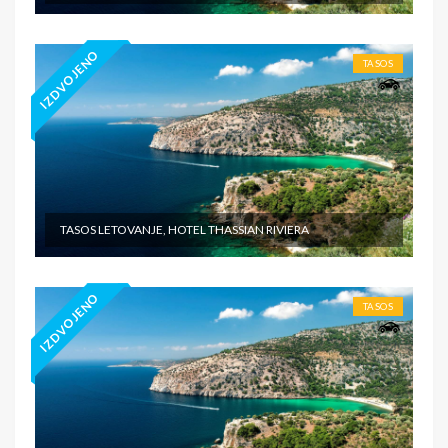
IZDVOJENO
TASOS
TASOS LETOVANJE, HOTEL THASSIAN RIVIERA
IZDVOJENO
TASOS