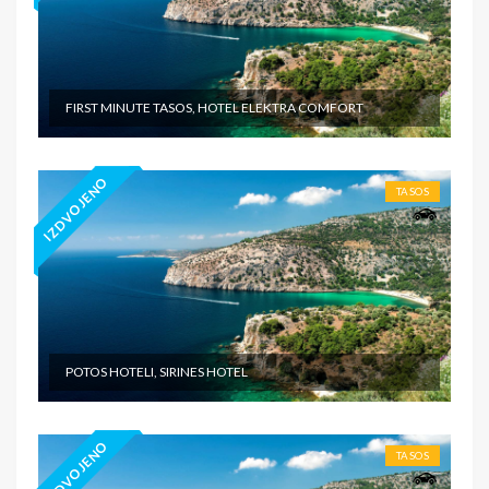
FIRST MINUTE TASOS, HOTEL ELEKTRA COMFORT
IZDVOJENO
TASOS
POTOS HOTELI, SIRINES HOTEL
IZDVOJENO
TASOS