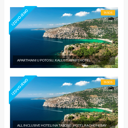
IZDVOJENO
TASOS
APARTMANI U POTOSU, KALLISTI APART HOTEL
IZDVOJENO
TASOS
ALL INCLUSIVE HOTELI NA TASOSU, HOTEL RACHONI BAY