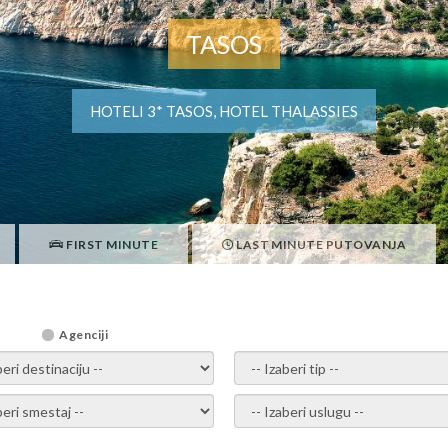
TASOS
HOTELI 3* TASOS, HOTEL THALASSIES
FIRST MINUTE
LAST MINUTE PUTOVANJA
Agenciji
i destinaciju -
- izaberi tip -
ite smestaj -
- Izaberite uslugu -