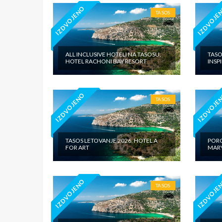
IZDVOJENO
IZDVOJE
TASOS
ALL INCLUSIVE HOTELI NA TASOSU,
TASO
HOTEL RACHONI BAY RESORT
INSP
IZDVOJENO
IZDVOJE
TASOS
TASOS LETOVANJE 2026, HOTEL A
PORO
FOR ART
MARY
IZDVOJENO
IZDVOJE
TASOS