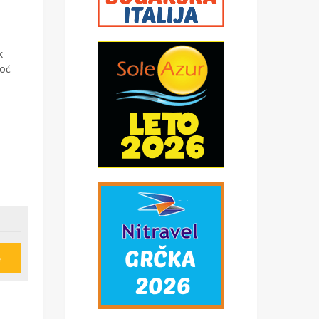
k
noć
e
u
ije
obi,
*