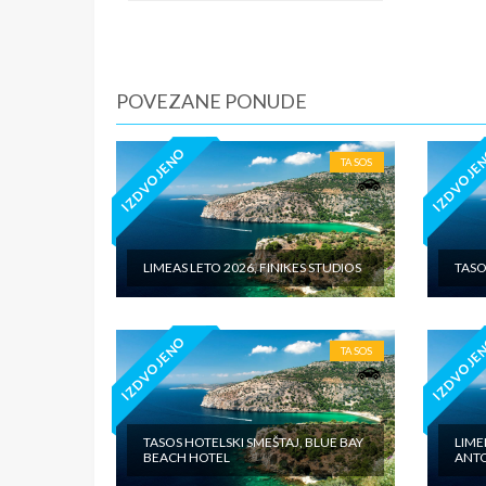
iznosi 1
dnevno p
agencije
Covid 19
POVEZANE PONUDE
fakultat
plaćaju u
IZDVOJENO
IZDVOJE
TASOS
LIMEAS LETO 2026, FINIKES STUDIOS
TASO
IZDVOJENO
IZDVOJE
TASOS
TASOS HOTELSKI SMEŠTAJ, BLUE BAY
LIME
BEACH HOTEL
ANT