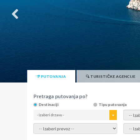
PUTOVANJA
TURISTIČKE AGENCIJE
Pretraga putovanja po?
Destinaciji
Tipu putovanja
- izaberi drzavu -
- izaber
- izaberi prevoz -
- Izaber