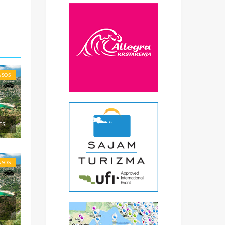
€
čke
a
) -
ise
ASOS
ES
ASOS