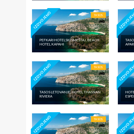
IZDVOJENO
IZDVOJE
TASOS
PEFKARI HOTELSKI SMEŠTAJ, BEACH
TASO
HOTEL KAPAHI
APA
IZDVOJENO
IZDVOJE
TASOS
TASOS LETOVANJE, HOTEL THASSIAN
HOTE
RIVIERA
ESPE
IZDVOJENO
IZDVOJE
TASOS