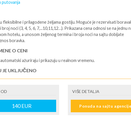
 putovanja
 fleksibilne i prilagođene željama gostiju. Moguće je rezervisati borava
i broj noći (3, 4, 5, 6, 7,...10,11,12…). Prikazana cena odnosi se na jednu 
nom hotelu, a unosom željenog termina i broja noći na sajtu dobijate
znos boravka.
ENE O CENI
automatski ažuriraju i prikazuju u realnom vremenu.
U JE UKLJUČENO
isane i potvrđene usluge u izabranoj smeštajnoj jedinici prema opisu -
je hotelskih sadržaja prema opisu - uslugu rezervacije - organizaciju
 OD
VIŠE DETALJA
ja
U NIJE UKLJUČENO
140
EUR
Ponuda na sajtu agencij
šne takse (naknada za otpornost na klimatsku krizu) na destinaciji, plaćaj
cepciji hotela/apartmana za hotele sa 1* i 2* i nekategorisane sobe /stud
ane iznosi 2€ po sobi, po noćenju za hotele sa 3* iznosi 5€ dnevno po s
ju za hotele sa 4*iznosi 10€ dnevno po sobi, po noćenju za hotele sa 5