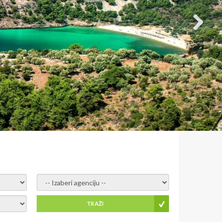
- izaberi agenciju -
TRAŽI