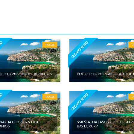
5€ dnevno po sobi, po noćenju za samostalan boravak u vilama iznosi 15
o sobi, po noćenju - putno zdravstveno osiguranje. Preporuka turisti
 Tiara Holidaysje da putnik poseduje navedeno osiguranje, uz pokriće z
 - usluge za koje je predviđena doplata na licumesta (parking, baby cot…
ivne izlete po cenovniku našeg inopartnera na konkretnoj destinaciji koj
 valuti domicilne zemlje na licu mesta. - individualne troškove
NO
IZDVOJENO
TASOS
T
S LETO 2026. HOTEL ACHILLION
POTOS LETO 2026, AFRODITE SUIT
NO
IZDVOJENO
TASOS
T
NARIJA LETO 2026, HOTEL
SMEŠTAJ NA TASOSU, HOTEL STAR
ONIOS
BAY LUXURY