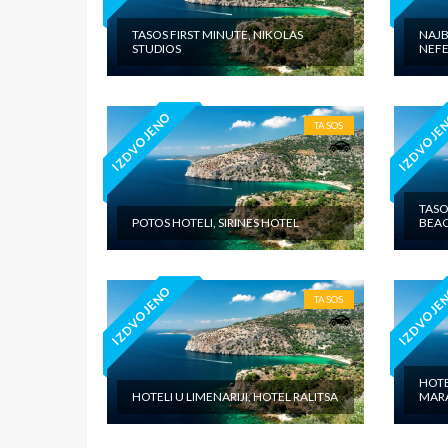
TASOS FIRST MINUTE, NIKOLAS
NAJB
STUDIOS
NEFE
IZDVOJENO
IZDVOJE
TASOS
TASO
POTOS HOTELI, SIRINES HOTEL
BEAC
IZDVOJENO
IZDVOJE
TASOS
HOTE
HOTELI U LIMENARIJI, HOTEL RALITSA
MAR