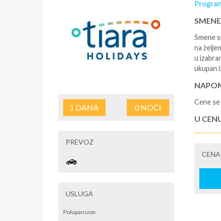
Program
SMENE
Smene su
na željen
u izabra
ukupan i
NAPOM
Cene se 
1
DANA
0
NOĆI
U CEN
- rezerv
PREVOZ
korišćen
CENA
putovan
U CEN
- boravi
USLUGA
se na re
/ apartm
Polupansion
po noćen