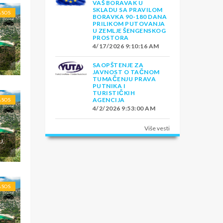
VAŠ BORAVAK U
SKLADU SA PRAVILOM
ASOS
BORAVKA 90-180 DANA
PRILIKOM PUTOVANJA
U ZEMLJE ŠENGENSKOG
PROSTORA
4/17/2026 9:10:16 AM
E
SAOPŠTENJE ZA
JAVNOST O TAČNOM
TUMAČENJU PRAVA
PUTNIKA I
TURISTIČKIH
AGENCIJA
ASOS
4/2/2026 9:53:00 AM
Više vesti
U,
ASOS