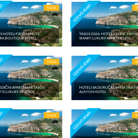
NO
IZDVOJENO
TASOS
T
S HOTELI FIRST MINUTE,
TASOS 2026, HOTEL CELINE’S ROS
IRA BOUTIQUE HOTEL
SMART LUXURY APARTMENTS
NO
IZDVOJENO
TASOS
T
DIČNI APARTMANI TASOS,
HOTELI SA DORUČKOM NA TASOS
'S LUXURY STUDIOS
ALKYON HOTEL
NO
IZDVOJENO
TASOS
T