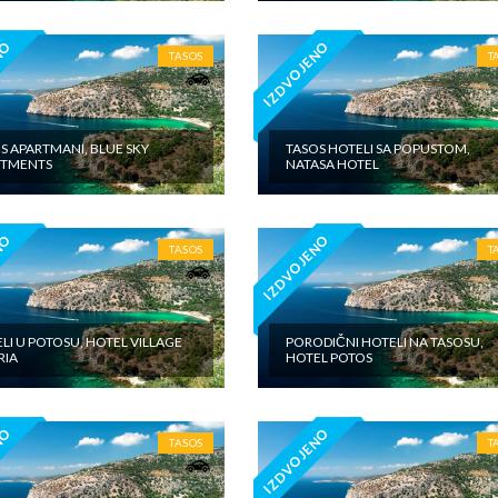
NO
IZDVOJENO
TASOS
T
S APARTMANI, BLUE SKY
TASOS HOTELI SA POPUSTOM,
RTMENTS
NATASA HOTEL
NO
IZDVOJENO
TASOS
T
LI U POTOSU, HOTEL VILLAGE
PORODIČNI HOTELI NA TASOSU,
RIA
HOTEL POTOS
NO
IZDVOJENO
TASOS
T