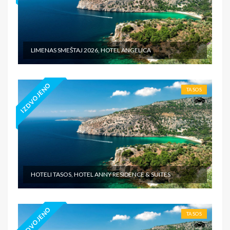
LIMENAS SMEŠTAJ 2026, HOTEL ANGELICA
IZDVOJENO
TASOS
HOTELI TASOS, HOTEL ANNY RESIDENCE & SUITES
IZDVOJENO
TASOS