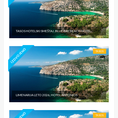
TASOS HOTELSKI SMEŠTAJ, BLUE BAY BEACH HOTEL
IZDVOJENO
TASOS
LIMENARIJA LETO 2026, HOTEL ANTONIOS
TASOS