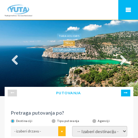
TIARA HOLIDAYS
TASOS
LUKS APARTMANI TASOS, VILLAS THASSOS
PUTOVANJA
Pretraga putovanja po?
Destinaciji
Tipu putovanja
Agenciji
- izaberi drzavu -
- izaberi destinaciju -