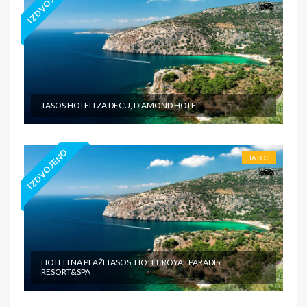
IZDVOJENO
TASOS HOTELI ZA DECU, DIAMOND HOTEL
IZDVOJENO
TASOS
HOTELI NA PLAŽI TASOS, HOTEL ROYAL PARADISE
RESORT&SPA