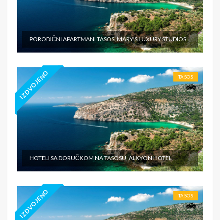
PORODIČNI APARTMANI TASOS, MARY'S LUXURY STUDIOS
IZDVOJENO
TASOS
HOTELI SA DORUČKOM NA TASOSU, ALKYON HOTEL
IZDVOJENO
TASOS