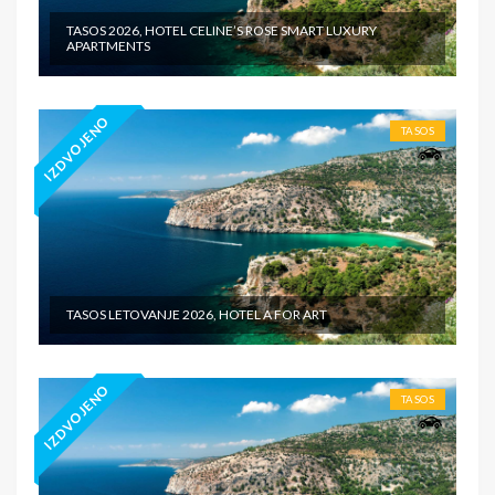
TASOS 2026, HOTEL CELINE’S ROSE SMART LUXURY
APARTMENTS
IZDVOJENO
TASOS
TASOS LETOVANJE 2026, HOTEL A FOR ART
IZDVOJENO
TASOS