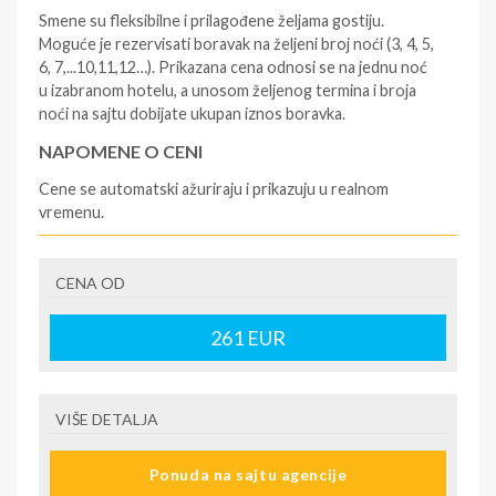
Smene su fleksibilne i prilagođene željama gostiju.
Moguće je rezervisati boravak na željeni broj noći (3, 4, 5,
6, 7,...10,11,12…). Prikazana cena odnosi se na jednu noć
u izabranom hotelu, a unosom željenog termina i broja
noći na sajtu dobijate ukupan iznos boravka.
NAPOMENE O CENI
Cene se automatski ažuriraju i prikazuju u realnom
vremenu.
U CENU JE UKLJUČENO
CENA OD
- rezervisane i potvrđene usluge u izabranoj smeštajnoj
jedinici prema opisu - korišćenje hotelskih sadržaja
prema opisu - uslugu rezervacije - organizaciju
261
EUR
putovanja
U CENU NIJE UKLJUČENO
VIŠE DETALJA
- boravišne takse (naknada za otpornost na klimatsku
krizu) na destinaciji, plaćaju se na recepciji
Ponuda na sajtu agencije
hotela/apartmana za hotele sa 1* i 2* i nekategorisane