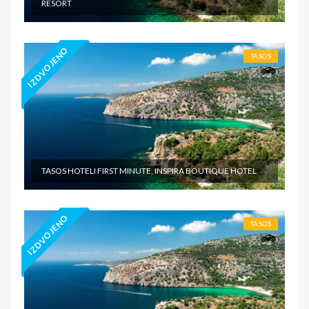
RESORT
IZDVOJENO
TASOS
TASOS HOTELI FIRST MINUTE, INSPIRA BOUTIQUE HOTEL
IZDVOJENO
TASOS