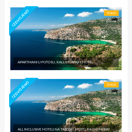
IZDVOJENO
TASOS
APARTMANI U POTOSU, KALLISTI APART HOTEL
IZDVOJENO
TASOS
ALL INCLUSIVE HOTELI NA TASOSU, HOTEL RACHONI BAY