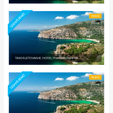
IZDVOJENO
TASOS
TASOS LETOVANJE, HOTEL THASSIAN RIVIERA
IZDVOJENO
TASOS