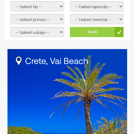
- izaberi tip -
- izaberi agenciju -
- izaberi prevoz -
- Izaberite smestaj -
- Izaberite uslugu -
TRAŽI