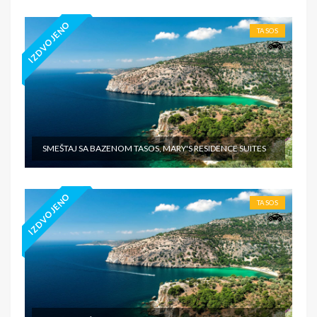
IZDVOJENO
TASOS
SMEŠTAJ SA BAZENOM TASOS, MARY'S RESIDENCE SUITES
IZDVOJENO
TASOS