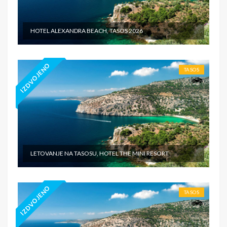
HOTEL ALEXANDRA BEACH, TASOS 2026
IZDVOJENO
TASOS
LETOVANJE NA TASOSU, HOTEL THE MINI RESORT
IZDVOJENO
TASOS