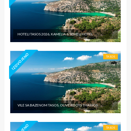
HOTELI TASOS 2026, KAMELIA & SEMELI HOTEL
IZDVOJENO
TASOS
VILE SA BAZENOM TASOS, OLIVE ROOTS THASSOS
TASOS