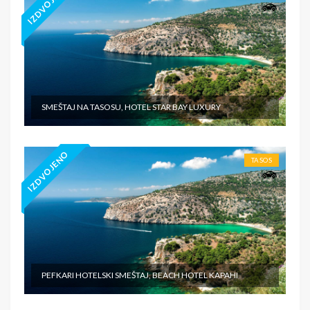
IZDVOJENO
SMEŠTAJ NA TASOSU, HOTEL STAR BAY LUXURY
IZDVOJENO
TASOS
PEFKARI HOTELSKI SMEŠTAJ, BEACH HOTEL KAPAHI