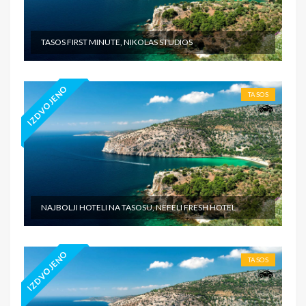
TASOS FIRST MINUTE, NIKOLAS STUDIOS
IZDVOJENO
TASOS
NAJBOLJI HOTELI NA TASOSU, NEFELI FRESH HOTEL
IZDVOJENO
TASOS