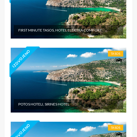
FIRST MINUTE TASOS, HOTEL ELEKTRA COMFORT
IZDVOJENO
TASOS
POTOS HOTELI, SIRINES HOTEL
IZDVOJENO
TASOS