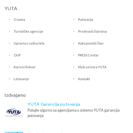
YUTA
O nama
Putovanja
Turističke agencije
Prednosti članstva
Upravna i radna tela
Kako postati član
OUP
PRESS Centar
Korisni linkovi
Klub seniora YUTA
Letovanje
Kontakt
Izdvajamo
YUTA Garancija putovanja
Putujte sigurno sa agencijama u sistemu YUTA garancija
putovanja