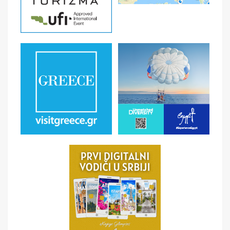
10. dan (ponedeljak 29. jun / 20. jul / 10. avgust / 31.
avgust) BARI
Doručak. Odjava iz hotela u 8h. Odlazak iz Katanije.
Preko Mesine i Mesinskog moreuza se upućujemo ka
BARIJU. Po dolasku u grad sledi pešačko razgledanje sa
vodičem: Katedrale Sv. Sabinija smeštna na trgu
Odegitria, romanička bazilika Sv. Nikole, centralno mesto
hodočašća koja čuva mošti ovog sveca. Sledi odlazak do
Normanskog zamka Svevo iz 12. veka pod normanskim
kraljem Rogerom II i šetnja kroz stari grad - Bari Vecchia.
Slobodno vreme do polaska ka mestu ukrcaja na feribot
za Drač (oko 20h). Za putnike koji su odabrali opciju
doplate za kabiski smeštaj, sledi smeštaj u kabine.
Isplovljavanje po redu plovidbe u ranim večernjim satima.
Noćna plovidba Jadranskim morem.
11. dan (utorak 30. jun / 21. jul / 11. avgust / 01.