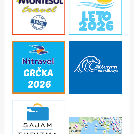
4. dan (utorak 23. jun / 14. jul / 04. avgust / 25. avgust) do
09. dan (nedelja 28. jun / 19. jul / 09. avgust / 30. avgust)
SICILIJA
U jutarnjim satima dolazak u luku Vila San Đovani odakle
ćemo feribotom preći preko Mesinskog moreuza na
SICILIJU. Dolazak u Mesinu. Nakon kraćeg obilaska,
slobodno vreme u centru grada. Potom sledi odlazak u
letovalište. Smeštaj u hotel nakon 14.00 časova.
Noćenje.
Seldi boravak na bazi 6 noćenja sa doručkom sa
odabranom hotelu. Tokom boravka biće organizovano
sledeći fakultativni izleti:
Savoka i Taormina – poludnevni izlet
Etna – poludnevni izlet
Sirakuza i Noto – celodnevni izlet
Palermo – celodnevni izlet