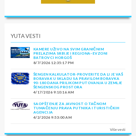
septembar) DRAČ
Uplovljavanje u luku DRAČ u prepodnevnim satima.
Nakon obavljanja neophodne pasoške i carinske
kontrole, sledi kraće organizovano razgledanje grada
(Rimski amfiteatar, Vizantijski market, ostaci vizantijskih
YUTA VESTI
zidina…). Slobodno vreme do dogovorenog vremena
polaska ka Srbiji. Putovanja preko Albanije i Crne Gore.
KAMERE UŽIVO NA SVIM GRANIČNIM
PRELAZIMA SRBIJE I REGIONA–EVZONI
BATROVCI HORGOŠ
8/7/2026 12:35:17 PM
12. dan (sreda 01. jul / 22. jul / 12. avgust / 02.
ŠENGEN KALKULATOR-PROVERITE DA LI JE VAŠ
septembar)
BORAVAK U SKLADU SA PRAVILOM BORAVKA
90-180 DANA PRILIKOM PUTOVANJA U ZEMLJE
Povratak u Beograd – Novi Sad u prepodnevnim satima.
ŠENGENSKOG PROSTORA
Kraj putovanja.
4/17/2026 9:10:16 AM
SMENE
SAOPŠTENJE ZA JAVNOST O TAČNOM
TUMAČENJU PRAVA PUTNIKA I TURISTIČKIH
AGENCIJA
20. jun – 01. jul 2026. 11 – 22. jul 2026. 01 – 12. avgust
4/2/2026 9:53:00 AM
2026. 22. avgust – 02. septembar 2026.
NAPOMENE O CENI
Više vesti