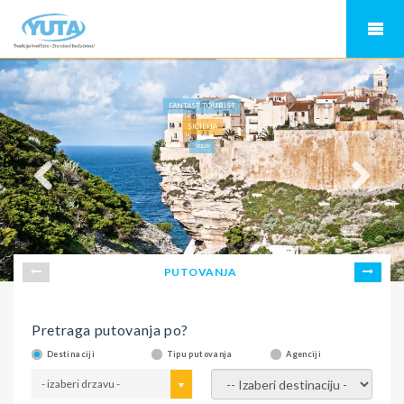
FANTAST TOURIST
SICILIJA
SICILIJA
PUTOVANJA
Pretraga putovanja po?
Destinaciji
Tipu putovanja
Agenciji
- izaberi drzavu -
- izaberi destinaciju -