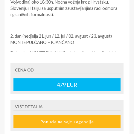
Vojvodina) oko 18:30h. Noćna vožnja kroz Hrvatsku,
Sloveniju i Italiju sa usputnim zaustavljanjima radi odmora
i graničnih formalnosti.
2. dan (nedjelja 21. jun / 12. jul / 02. avgust / 23. avgust)
MONTEPULĆANO – KJANĆANO
Dolazak u MONTEPULĆANO u jutarnjim satima. Svetski
poznato mesto po sjajnom vinu “Nobile di
Montepulcioano”. Kraća šetnja do glavnog gradskog trga
CENA OD
“Piazza Grande” i slobodno vreme. Preporuka za posetu
jednom od vinskih podruma smeštenih ispod grada u
479
EUR
steni. Nestvaran ambijent i čudesna priča uz degustaciju
plemićkog vina “Nobile”. Polazak za Kjanćano terme.
Smeštaj u hotel. Slobodno vreme uz preporuku da se
prošetate do srednjovekovnog grada Kjanćana.
VIŠE DETALJA
Noćenje.
Ponuda na sajtu agencije
3. dan (ponedeljak 22. jun / 13. jul / 03. avgust / 24.