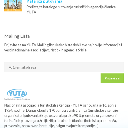
Katalozi putovanja
Prelistajte kataloge putovanja turističkih agencija članica
YUTA
Mailing Lista
Prijavite se na YUTA Mailing listu kako biste dobili sve najnovije informacije i
vesti nacionalne asocijacije turističkih agencija Srbije.
Prijavi se
Nacionalna asocijacija turističkih agencija - YUTA osnovana je 16. aprila
1954. godine. Danas okuplja 170 punopravnih članica (turističke agencije i
organizatori putovanja) koje ostvaruju preko 90 % prometa organizovanih
turističkih putovanja u Srbiji i 48 pridruženih članica (hotelska preduzeća,
prevoznici, obrazovne institucije, osiguravajuće kompanije...).