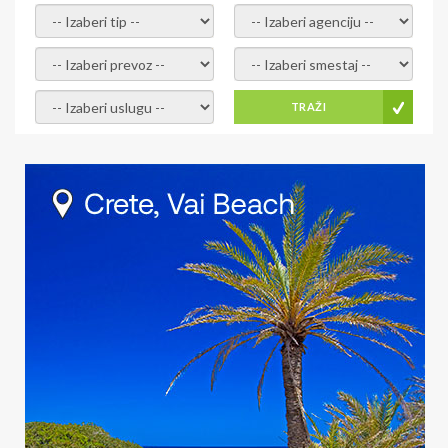
- izaberi tip -
- izaberi agenciju -
- izaberi prevoz -
- Izaberite smestaj -
- Izaberite uslugu -
TRAŽI