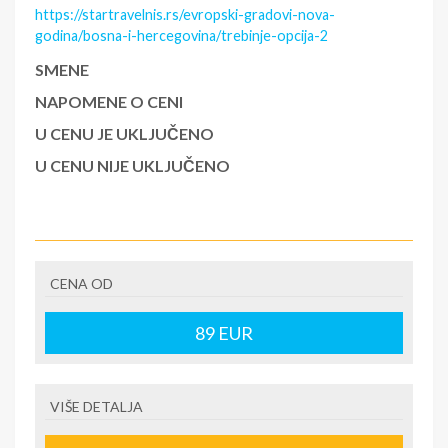
https://startravelnis.rs/evropski-gradovi-nova-
godina/bosna-i-hercegovina/trebinje-opcija-2
SMENE
NAPOMENE O CENI
U CENU JE UKLJUČENO
U CENU NIJE UKLJUČENO
CENA OD
89
EUR
VIŠE DETALJA