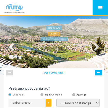
STAR TRAVEL
TREBINJE
TREBINJE, 5 DANA / 3 NOĆENJA, AUTOBUSOM
PUTOVANJA
Pretraga putovanja po?
Destinaciji
Tipu putovanja
Agenciji
- izaberi drzavu -
- izaberi destinaciju -