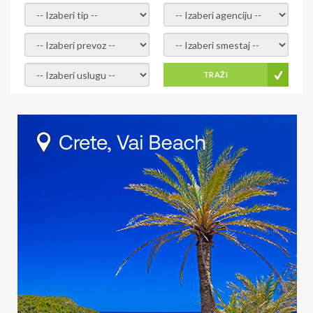
- izaberi tip -
- izaberi agenciju -
- izaberi prevoz -
- Izaberite smestaj -
- Izaberite uslugu -
TRAŽI