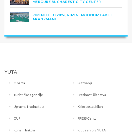
MERCURE BUCHAREST CITY CENTER
RIMINI LETO 2026, RIMINI AVIONOM PAKET
ARANZMANI
YUTA
O nama
Putovanja
Turističke agencije
Prednosti članstva
Upravna i radna tela
Kako postati član
OUP
PRESS Centar
Korisni linkovi
Klub seniora YUTA