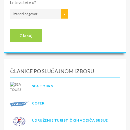
Letovaćete u?
izaberi odgovor
Glasaj
ČLANICE PO SLUČAJNOM IZBORU
SEA TOURS
COFER
UDRUŽENJE TURISTIČKIH VODIČA SRBIJE