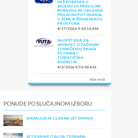
VAŠ BORAVAK U
SKLADU SA PRAVILOM
BORAVKA 90-180 DANA
PRILIKOM PUTOVANJA
U ZEMLJE ŠENGENSKOG
PROSTORA
4/17/2026 9:10:16 AM
SAOPŠTENJE ZA
JAVNOST O TAČNOM
TUMAČENJU PRAVA
PUTNIKA I
TURISTIČKIH
AGENCIJA
4/2/2026 9:53:00 AM
Više vesti
PONUDE PO SLUČAJNOM IZBORU
ANDALUZIJA 11 DANA LETOVANJE
LETOVANJE ITALIJA TOSKANA