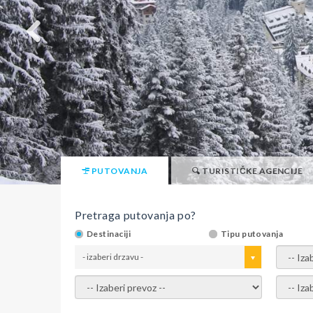
PUTOVANJA
TURISTIČKE AGENCIJE
Pretraga putovanja po?
Destinaciji
Tipu putovanja
- izaberi drzavu -
- izaber
- izaberi prevoz -
- Izaber