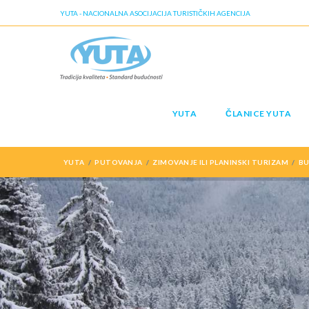
YUTA - NACIONALNA ASOCIJACIJA TURISTIČKIH AGENCIJA
YUTA
ČLANICE YUTA
YUTA
PUTOVANJA
ZIMOVANJE ILI PLANINSKI TURIZAM
BU