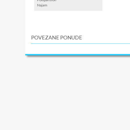
Najam
krevetac
destinaci
troškove
POVEZANE PONUDE