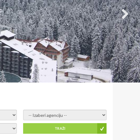
- izaberi agenciju -
TRAŽI