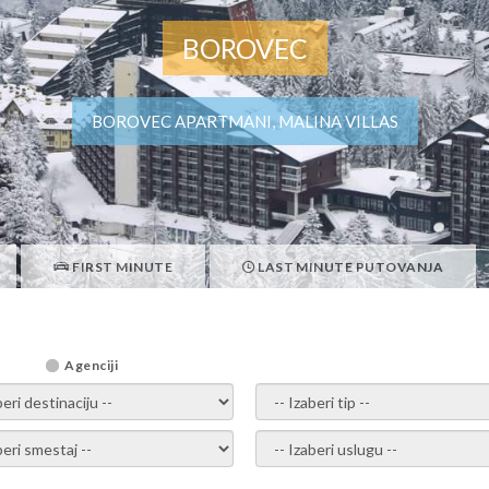
BOROVEC
BOROVEC APARTMANI, MALINA VILLAS
FIRST MINUTE
LAST MINUTE PUTOVANJA
Agenciji
i destinaciju -
- izaberi tip -
ite smestaj -
- Izaberite uslugu -