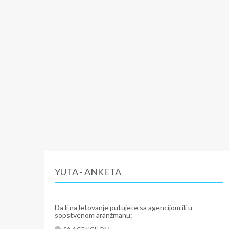
YUTA - ANKETA
Da li na letovanje putujete sa agencijom ili u
sopstvenom aranžmanu: