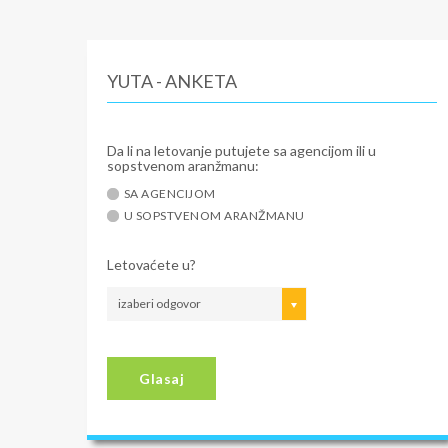
YUTA - ANKETA
Da li na letovanje putujete sa agencijom ili u
sopstvenom aranžmanu:
SA AGENCIJOM
U SOPSTVENOM ARANŽMANU
Letovaćete u?
izaberi odgovor
Glasaj