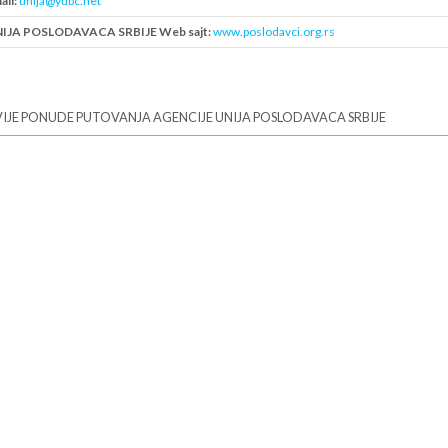
ail:
unija@yubc.net
IJA POSLODAVACA SRBIJE Web sajt:
www.poslodavci.org.rs
B:
IJE PONUDE PUTOVANJA AGENCIJE UNIJA POSLODAVACA SRBIJE