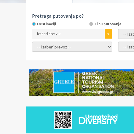
Pretraga putovanja po?
Destinaciji
Tipu putovanja
- izaberi drzavu -
- izaber
- izaberi prevoz -
- Izaber