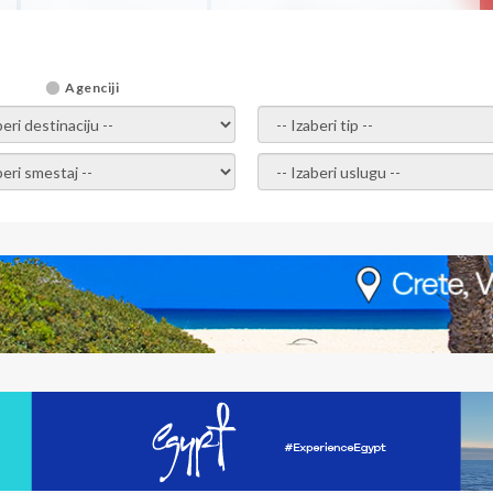
Agenciji
i destinaciju -
- izaberi tip -
ite smestaj -
- Izaberite uslugu -