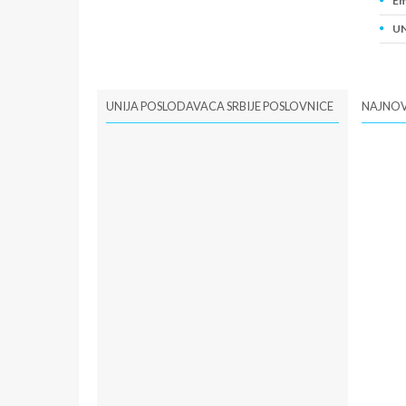
Em
UN
PI
UNIJA POSLODAVACA SRBIJE POSLOVNICE
NAJNOV