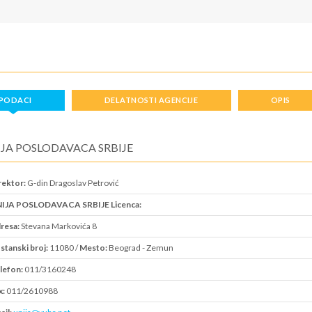
PODACI
DELATNOSTI AGENCIJE
OPIS
JA POSLODAVACA SRBIJE
rektor:
G-din Dragoslav Petrović
IJA POSLODAVACA SRBIJE Licenca:
resa:
Stevana Markovića 8
stanski broj:
11080 /
Mesto:
Beograd - Zemun
lefon:
011/3160248
x:
011/2610988