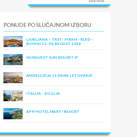
Više vesti
PONUDE PO SLUČAJNOM IZBORU
LJUBLJANA – TRST- PIRAN – BLED –
BOHINJ 21.-24.AVGUST 2026
HUNGUEST SUN RESORT 4*
ANDALUZIJA 11 DANA LETOVANJE
ITALIJA - SICILIJA
APP/HOTEL MARTI RESORT