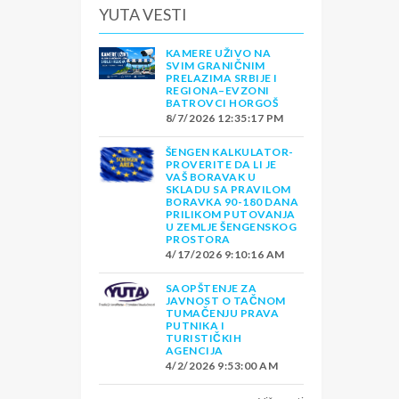
YUTA VESTI
KAMERE UŽIVO NA
SVIM GRANIČNIM
PRELAZIMA SRBIJE I
REGIONA–EVZONI
BATROVCI HORGOŠ
8/7/2026 12:35:17 PM
ŠENGEN KALKULATOR-
PROVERITE DA LI JE
VAŠ BORAVAK U
SKLADU SA PRAVILOM
BORAVKA 90-180 DANA
PRILIKOM PUTOVANJA
U ZEMLJE ŠENGENSKOG
PROSTORA
4/17/2026 9:10:16 AM
SAOPŠTENJE ZA
JAVNOST O TAČNOM
TUMAČENJU PRAVA
PUTNIKA I
TURISTIČKIH
AGENCIJA
4/2/2026 9:53:00 AM