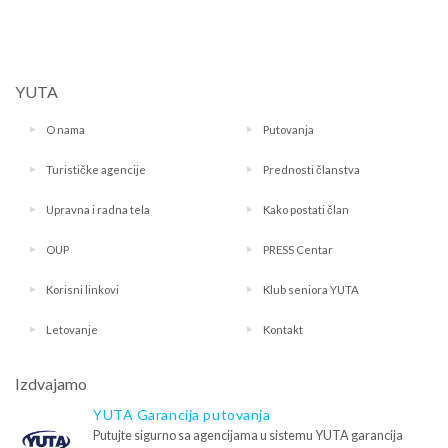
YUTA
O nama
Putovanja
Turističke agencije
Prednosti članstva
Upravna i radna tela
Kako postati član
OUP
PRESS Centar
Korisni linkovi
Klub seniora YUTA
Letovanje
Kontakt
Izdvajamo
YUTA Garancija putovanja
Putujte sigurno sa agencijama u sistemu YUTA garancija