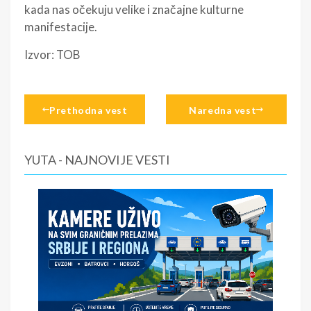
kada nas očekuju velike i značajne kulturne
manifestacije.
Izvor:
TOB
Prethodna vest
Naredna vest
YUTA - NAJNOVIJE VESTI