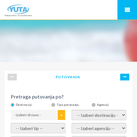
PUTOVANJA
Pretraga putovanja po?
Destinaciji
Tipu putovanja
Agenciji
- izaberi drzavu -
- izaberi destinaciju -
- izaberi tip -
- izaberi agenciju -