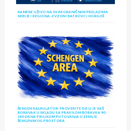
KAMERE UŽIVO NA SVIM GRANIČNIM PRELAZIMA
SRBIJE I REGIONA–EVZONI BATROVCI HORGOŠ
ŠENGEN KALKULATOR-PROVERITE DA LI JE VAŠ
BORAVAK U SKLADU SA PRAVILOM BORAVKA 90-
180 DANA PRILIKOM PUTOVANJA U ZEMLJE
ŠENGENSKOG PROSTORA