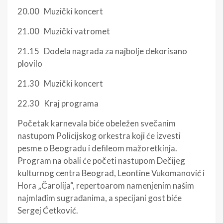
20.00 Muzički koncert
21.00 Muzički vatromet
21.15 Dodela nagrada za najbolje dekorisano
plovilo
21.30 Muzički koncert
22.30 Kraj programa
Početak karnevala biće obeležen svečanim
nastupom Policijskog orkestra koji će izvesti
pesme o Beogradu i defileom mažoretkinja.
Program na obali će početi nastupom Dečijeg
kulturnog centra Beograd, Leontine Vukomanović i
Hora „Čarolija“, repertoarom namenjenim našim
najmlađim sugrađanima, a specijani gost biće
Sergej Ćetković.