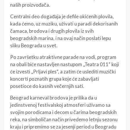
naših proizvođača.
Centralni deo događaja je defile okićenih plovila,
kada ćemo, uz muziku, uživati u paradi dekorisanih
čamaca, brodova i drugih plovila iz svih
beogradskih marina, i na ovaj način poslati lepu
sliku Beograda u svet.
Po završetku atraktivne parade na vodi, program
na obali biće nastavljen nastupom „Teatra 011“ koji
će izvesti „Prljavi ples“, a zatim će uslediti muzički
koncerti poznatih grupa koje će zabavljati
posetioce do kasnih večernjih sati.
Beograd karneval brodova je prilika da u
jedinstvenoj festivalskoj atmosferi uživamo sa
svojim porodicama i decom u čarima beogradskih
reka, na simboličan način privedemo letnju sezonu
kraju i pripremimo se za jesenji period u Beogradu