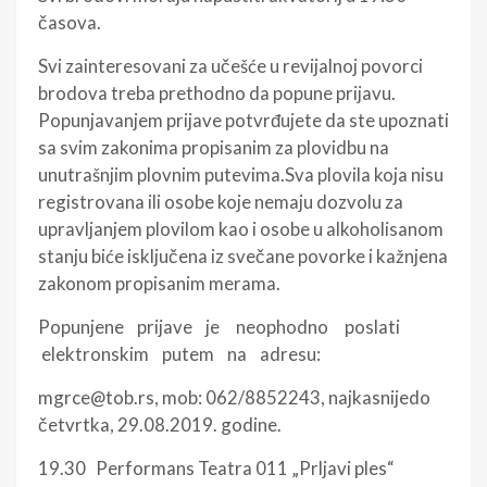
časova.
Svi zainteresovani za učešće u revijalnoj povorci
brodova treba prethodno da popune prijavu.
Popunjavanjem prijave potvrđujete da ste upoznati
sa svim zakonima propisanim za plovidbu na
unutrašnjim plovnim putevima.Sva plovila koja nisu
registrovana ili osobe koje nemaju dozvolu za
upravljanjem plovilom kao i osobe u alkoholisanom
stanju biće isključena iz svečane povorke i kažnjena
zakonom propisanim merama.
Popunjene prijave je neophodno poslati
elektronskim putem na adresu:
mgrce@tob.rs, mob: 062/8852243, najkasnijedo
četvrtka, 29.08.2019. godine.
19.30 Performans Teatra 011 „Prljavi ples“