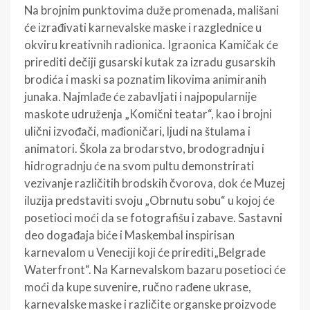
Na brojnim punktovima duže promenada, mališani
će izrađivati karnevalske maske i razglednice u
okviru kreativnih radionica. Igraonica Kamičak će
prirediti dečiji gusarski kutak za izradu gusarskih
brodića i maski sa poznatim likovima animiranih
junaka. Najmlađe će zabavljati i najpopularnije
maskote udruženja „Komični teatar“, kao i brojni
ulični izvođači, mađioničari, ljudi na štulama i
animatori. Škola za brodarstvo, brodogradnju i
hidrogradnju će na svom pultu demonstrirati
vezivanje različitih brodskih čvorova, dok će Muzej
iluzija predstaviti svoju „Obrnutu sobu“ u kojoj će
posetioci moći da se fotografišu i zabave. Sastavni
deo događaja biće i Maskembal inspirisan
karnevalom u Veneciji koji će prirediti„Belgrade
Waterfront“. Na Karnevalskom bazaru posetioci će
moći da kupe suvenire, ručno rađene ukrase,
karnevalske maske i različite organske proizvode