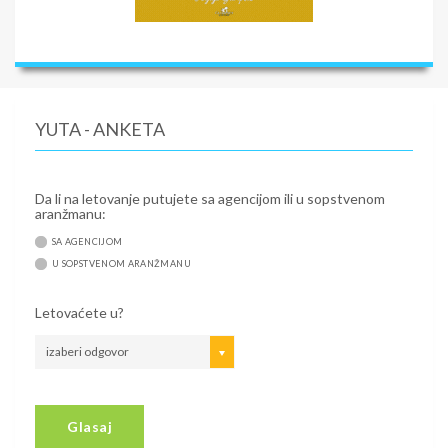
YUTA - ANKETA
Da li na letovanje putujete sa agencijom ili u sopstvenom
aranžmanu:
SA AGENCIJOM
U SOPSTVENOM ARANŽMANU
Letovaćete u?
izaberi odgovor
Glasaj