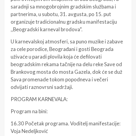
saradnji sa mnogobrojnim gradskim službama i
partnerima, u subotu, 31. avgusta, po 15. put
organizuje tradicionalnu gradsku manifestaciju
,,Beogradski karneval brodova“.
U karnevalskoj atmosferi, sa puno muzike i zabave
za cele porodice, Beograđani i gosti Beograda
uživaće u paradi plovila koja će defilovati
beogradskim rekama tačnije na delu reke Save od
Brankovog mosta do mosta Gazela, dok će se duž
Sava promenade tokom popodneva i večeri
odvijati raznovrsni sadržaji.
PROGRAM KARNEVALA:
Program na bini:
16.30 Početak programa. Voditelj manifestacije:
Voja Nedeljković