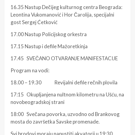
16.35 Nastup Dečijeg kulturnog centra Beograda:
Leontina Vukomanović i Hor Čarolija, specijalni
gost Sergej Ćetković
17.00 Nastup Policijskog orkestra
17.15 Nastup i defile Mažoretkinja
17.45 SVEČANO OTVARANJE MANIFESTACIJE
Program na vodi:
18.00 – 19.30 Revijalni defile rečnih plovila
17:15 Okupljanjena nultnom kilometru na Ušću, na
novobeogradskoj strani
18:00 Svečana povorka, uzvodno od Brankovog
mosta do završetka Savske promenade.
Svi brodovi moraju napustiti akvatorij u 19:30