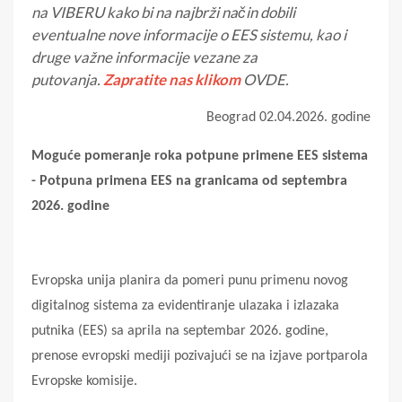
na
VIBERU
kako bi na najbrži način dobili
eventualne nove informacije o EES sistemu, kao i
druge važne informacije vezane za
putovanja.
Zapratite nas klikom
OVDE
.
Beograd 02.04.2026. godine
Moguće pomeranje roka potpune primene EES sistema
- Potpuna primena EES na granicama od septembra
2026. godine
Evropska unija planira da pomeri punu primenu novog
digitalnog sistema za evidentiranje ulazaka i izlazaka
putnika (
EES
) sa aprila na septembar 2026. godine,
prenose evropski mediji pozivajući se na izjave portparola
Evropske komisije.