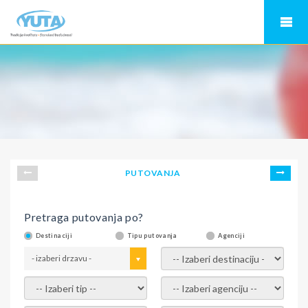
PUTOVANJA
Pretraga putovanja po?
Destinaciji
Tipu putovanja
Agenciji
- izaberi drzavu -
- izaberi destinaciju -
- izaberi tip -
- izaberi agenciju -