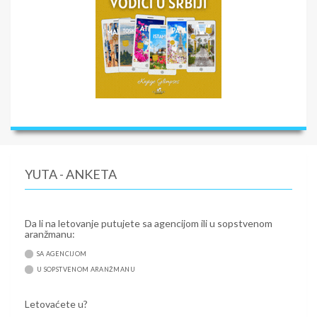
YUTA - ANKETA
Da li na letovanje putujete sa agencijom ili u sopstvenom
aranžmanu:
SA AGENCIJOM
U SOPSTVENOM ARANŽMANU
Letovaćete u?