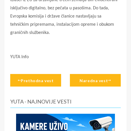
isključivo digitalno, bez pečata u pasošima. Do tada,
Evropska komisija i države članice nastavljaju sa
tehničkim pripremama, instalacijom opreme i obukom
graničnih službenika.
YUTA Info
Prethodna vest
Naredna vest
YUTA - NAJNOVIJE VESTI