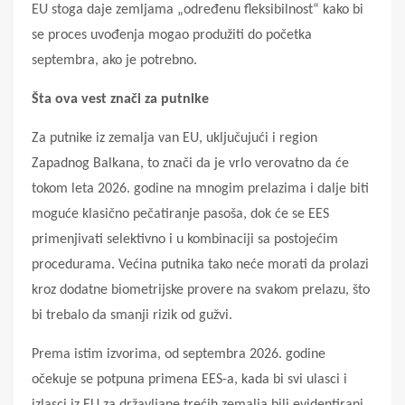
EU stoga daje zemljama „određenu fleksibilnost“ kako bi
se proces uvođenja mogao produžiti do početka
septembra, ako je potrebno.
Šta ova vest znači za putnike
Za putnike iz zemalja van EU, uključujući i region
Zapadnog Balkana, to znači da je vrlo verovatno da će
tokom leta 2026. godine na mnogim prelazima i dalje biti
moguće klasično pečatiranje pasoša, dok će se EES
primenjivati selektivno i u kombinaciji sa postojećim
procedurama. Većina putnika tako neće morati da prolazi
kroz dodatne biometrijske provere na svakom prelazu, što
bi trebalo da smanji rizik od gužvi.
Prema istim izvorima, od septembra 2026. godine
očekuje se potpuna primena EES-a, kada bi svi ulasci i
izlasci iz EU za državljane trećih zemalja bili evidentirani