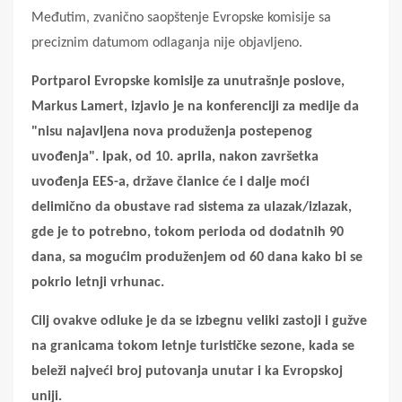
Međutim, zvanično saopštenje Evropske komisije sa
preciznim datumom odlaganja nije objavljeno.
Portparol Evropske komisije za unutrašnje poslove,
Markus Lamert, izjavio je na konferenciji za medije da
"nisu najavljena nova produženja postepenog
uvođenja". Ipak, od 10. aprila, nakon završetka
uvođenja EES-a, države članice će i dalje moći
delimično da obustave rad sistema za ulazak/izlazak,
gde je to potrebno, tokom perioda od dodatnih 90
dana, sa mogućim produženjem od 60 dana kako bi se
pokrio letnji vrhunac.
Cilj ovakve odluke je da se izbegnu veliki zastoji i gužve
na granicama tokom letnje turističke sezone, kada se
beleži najveći broj putovanja unutar i ka Evropskoj
uniji.