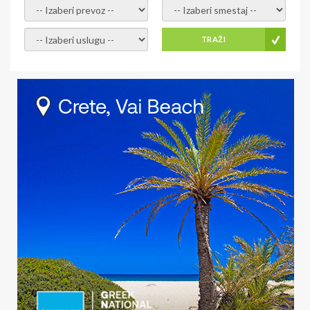
- izaberi prevoz -
- Izaberite smestaj -
- Izaberite uslugu -
TRAŽI