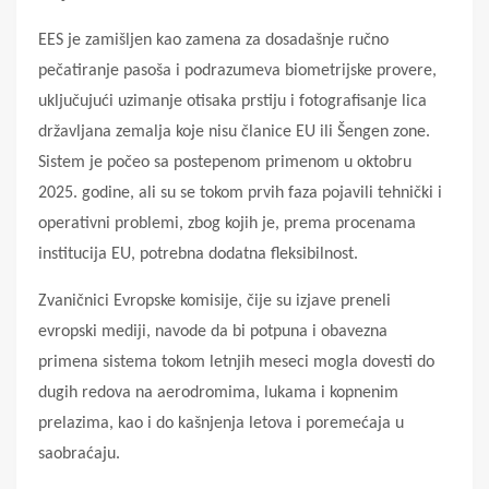
EES je zamišljen kao zamena za dosadašnje ručno
pečatiranje pasoša i podrazumeva biometrijske provere,
uključujući uzimanje otisaka prstiju i fotografisanje lica
državljana zemalja koje nisu članice EU ili Šengen zone.
Sistem je počeo sa postepenom primenom u oktobru
2025. godine, ali su se tokom prvih faza pojavili tehnički i
operativni problemi, zbog kojih je, prema procenama
institucija EU, potrebna dodatna fleksibilnost.
Zvaničnici Evropske komisije, čije su izjave preneli
evropski mediji, navode da bi potpuna i obavezna
primena sistema tokom letnjih meseci mogla dovesti do
dugih redova na aerodromima, lukama i kopnenim
prelazima, kao i do kašnjenja letova i poremećaja u
saobraćaju.