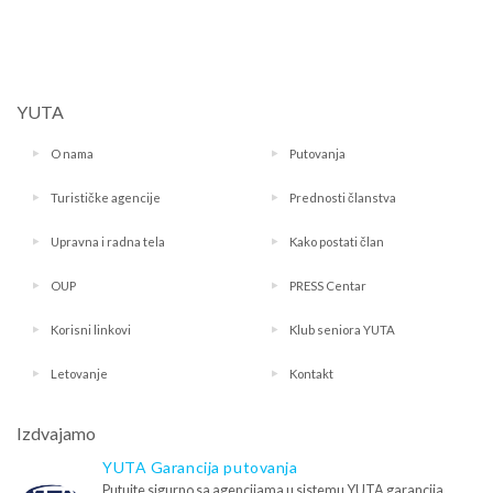
YUTA
O nama
Putovanja
Turističke agencije
Prednosti članstva
Upravna i radna tela
Kako postati član
OUP
PRESS Centar
Korisni linkovi
Klub seniora YUTA
Letovanje
Kontakt
Izdvajamo
YUTA Garancija putovanja
Putujte sigurno sa agencijama u sistemu YUTA garancija