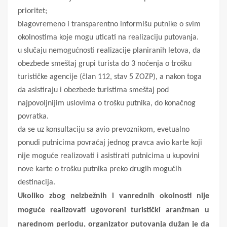
prioritet;
blagovremeno i transparentno informišu putnike o svim
okolnostima koje mogu uticati na realizaciju putovanja.
u slučaju nemogućnosti realizacije planiranih letova, da
obezbede smeštaj grupi turista do 3 noćenja o trošku
turističke agencije (član 112, stav 5 ZOZP), a nakon toga
da asistiraju i obezbede turistima smeštaj pod
najpovoljnijim uslovima o trošku putnika, do konačnog
povratka.
da se uz konsultaciju sa avio prevoznikom, evetualno
ponudi putnicima povraćaj jednog pravca avio karte koji
nije moguće realizovati i asistirati putnicima u kupovini
nove karte o trošku putnika preko drugih mogućih
destinacija.
Ukoliko zbog neizbežnih i vanrednih okolnosti nije
moguće realizovati ugovoreni turistički aranžman u
narednom periodu, organizator putovanja dužan je da