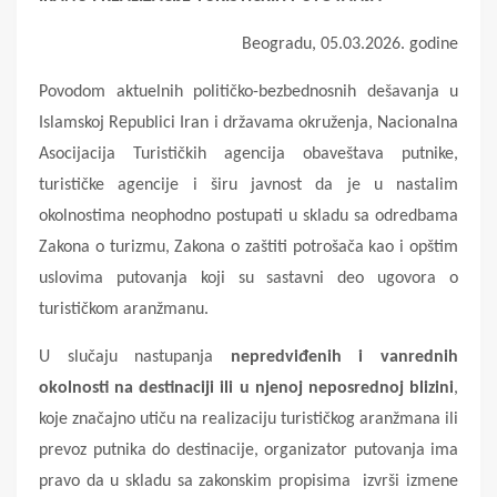
Beogradu, 05.03.2026. godine
Povodom aktuelnih političko-bezbednosnih dešavanja u
Islamskoj Republici Iran i državama okruženja, Nacionalna
Asocijacija Turističkih agencija obaveštava putnike,
turističke agencije i širu javnost da je u nastalim
okolnostima neophodno postupati u skladu sa odredbama
Zakona o turizmu, Zakona o zaštiti potrošača kao i opštim
uslovima putovanja koji su sastavni deo ugovora o
turističkom aranžmanu.
U slučaju nastupanja
nepredviđenih i vanrednih
okolnosti na destinaciji ili u njenoj neposrednoj blizini
,
koje značajno utiču na realizaciju turističkog aranžmana ili
prevoz putnika do destinacije, organizator putovanja ima
pravo da u skladu sa zakonskim propisima izvrši izmene