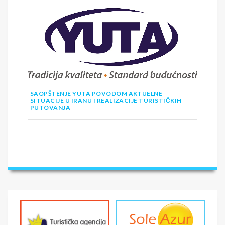
SAOPŠTENJE YUTA POVODOM AKTUELNE
SITUACIJE U IRANU I REALIZACIJE TURISTIČKIH
PUTOVANJA