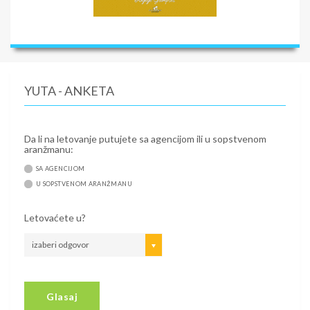
YUTA - ANKETA
Da li na letovanje putujete sa agencijom ili u sopstvenom
aranžmanu:
SA AGENCIJOM
U SOPSTVENOM ARANŽMANU
Letovaćete u?
izaberi odgovor
Glasaj