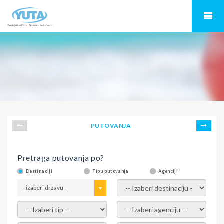
PUTOVANJA
Pretraga putovanja po?
Destinaciji
Tipu putovanja
Agenciji
- izaberi drzavu -
- izaberi destinaciju -
- izaberi tip -
- izaberi agenciju -