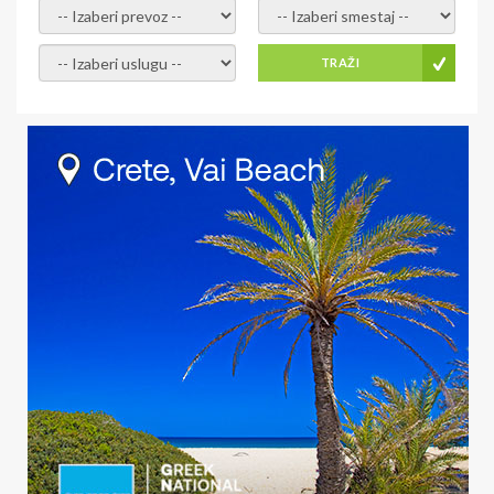
- izaberi prevoz -
- Izaberite smestaj -
- Izaberite uslugu -
TRAŽI