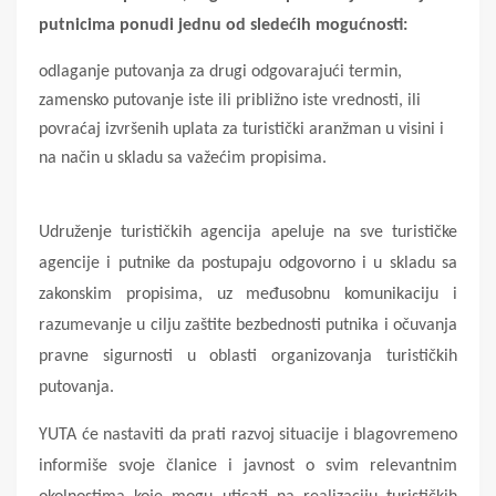
putnicima ponudi jednu od sledećih mogućnosti:
odlaganje putovanja za drugi odgovarajući termin,
zamensko putovanje iste ili približno iste vrednosti, ili
povraćaj izvršenih uplata za turistički aranžman u visini i
na način u skladu sa važećim propisima.
Udruženje turističkih agencija apeluje na sve turističke
agencije i putnike da postupaju odgovorno i u skladu sa
zakonskim propisima, uz međusobnu komunikaciju i
razumevanje u cilju zaštite bezbednosti putnika i očuvanja
pravne sigurnosti u oblasti organizovanja turističkih
putovanja.
YUTA će nastaviti da prati razvoj situacije i blagovremeno
informiše svoje članice i javnost o svim relevantnim