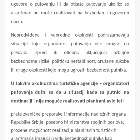
ugovora o putovanju ili da otkaže putovanje ukoliko se
aranžman ne može realizovati na bezbedan i ugovoren
način.
Nepredviđene i vanredne okolnosti podrazumevaju
situacije koje organizator putovanja nije mogao da
predvidi, spreči ili otkloni, uključujući ozbiljne
bezbednosne rizike, političku nestabilnost, oružane sukobe
ili druge okolnosti koje mogu ugroziti bezbednost putnika.
U takvim okolnostima turističke agencije – organizatori
putovanja dužni su da u situaciji kada su putnici na
destinaciji i nije moguće realizovati planirani avio let:
prate zvanične preporuke i informacije nadležnih organa
Republike Srbije, posebno Ministarstva spoljnih poslova;
procene mogućnost realizacije planiranih turističkih
aranžmana imajući u vidu bezbednost putnika kao