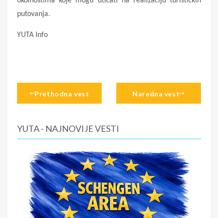
okolnostima koje mogu uticati na realizaciju turističkih
putovanja.
YUTA Info
Prethodna vest
Naredna vest
YUTA - NAJNOVIJE VESTI