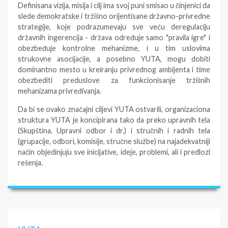
Definisana vizija, misija i cilj ima svoj puni smisao u činjenici da
slede demokratske i tržišno orijentisane državno-privredne
strategije, koje podrazumevaju sve veću deregulaciju
državnih ingerencija - država određuje samo "pravila igre" i
obezbeđuje kontrolne mehanizme, i u tim uslovima
strukovne asocijacije, a posebno YUTA, mogu dobiti
dominantno mesto u kreiranju privrednog ambijenta i time
obezbediti preduslove za funkcionisanje tržišnih
mehanizama privređivanja.
Da bi se ovako značajni ciljevi YUTA ostvarili, organizaciona
struktura YUTA je koncipirana tako da preko upravnih tela
(Skupština, Upravni odbor i dr.) i stručnih i radnih tela
(grupacije, odbori, komisije, stručne službe) na najadekvatniji
način objedinjuju sve inicijative, ideje, problemi, ali i predlozi
rešenja.