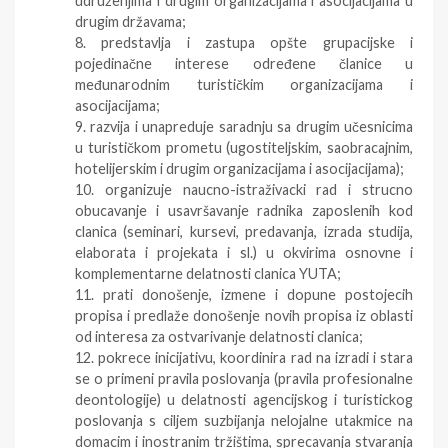
udruženjima i drugim organizacijama i asocijacijama u
drugim državama;
8. predstavlja i zastupa opšte grupacijske i
pojedinačne interese određene članice u
međunarodnim turističkim organizacijama i
asocijacijama;
9. razvija i unapreduje saradnju sa drugim učesnicima
u turističkom prometu (ugostiteljskim, saobracajnim,
hotelijerskim i drugim organizacijama i asocijacijama);
10. organizuje naucno-istraživacki rad i strucno
obucavanje i usavršavanje radnika zaposlenih kod
clanica (seminari, kursevi, predavanja, izrada studija,
elaborata i projekata i sl.) u okvirima osnovne i
komplementarne delatnosti clanica YUTA;
11. prati donošenje, izmene i dopune postojecih
propisa i predlaže donošenje novih propisa iz oblasti
od interesa za ostvarivanje delatnosti clanica;
12. pokrece inicijativu, koordinira rad na izradi i stara
se o primeni pravila poslovanja (pravila profesionalne
deontologije) u delatnosti agencijskog i turistickog
poslovanja s ciljem suzbijanja nelojalne utakmice na
domacim i inostranim tržištima, sprecavanja stvaranja