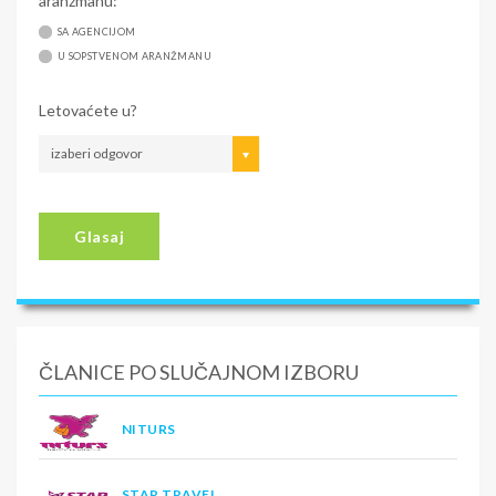
aranžmanu:
SA AGENCIJOM
U SOPSTVENOM ARANŽMANU
Letovaćete u?
izaberi odgovor
Glasaj
ČLANICE PO SLUČAJNOM IZBORU
NITURS
STAR TRAVEL