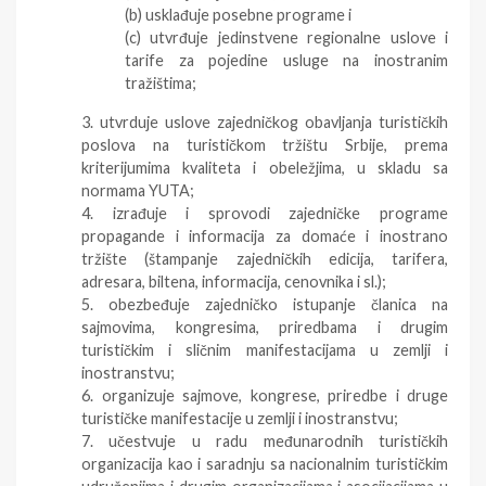
(b) usklađuje posebne programe i
(c) utvrđuje jedinstvene regionalne uslove i
tarife za pojedine usluge na inostranim
tražištima;
3. utvrduje uslove zajedničkog obavljanja turističkih
poslova na turističkom tržištu Srbije, prema
kriterijumima kvaliteta i obeležjima, u skladu sa
normama YUTA;
4. izrađuje i sprovodi zajedničke programe
propagande i informacija za domaće i inostrano
tržište (štampanje zajedničkih edicija, tarifera,
adresara, biltena, informacija, cenovnika i sl.);
5. obezbeđuje zajedničko istupanje članica na
sajmovima, kongresima, priredbama i drugim
turističkim i sličnim manifestacijama u zemlji i
inostranstvu;
6. organizuje sajmove, kongrese, priredbe i druge
turističke manifestacije u zemlji i inostranstvu;
7. učestvuje u radu međunarodnih turističkih
organizacija kao i saradnju sa nacionalnim turističkim