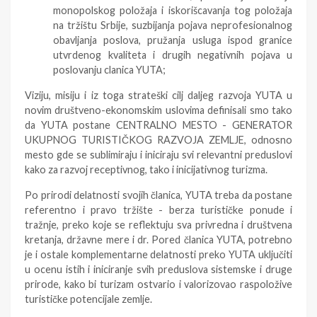
monopolskog položaja i iskorišcavanja tog položaja
na tržištu Srbije, suzbijanja pojava neprofesionalnog
obavljanja poslova, pružanja usluga ispod granice
utvrdenog kvaliteta i drugih negativnih pojava u
poslovanju clanica YUTA;
Viziju, misiju i iz toga strateški cilj daljeg razvoja YUTA u
novim društveno-ekonomskim uslovima definisali smo tako
da YUTA postane CENTRALNO MESTO - GENERATOR
UKUPNOG TURISTIČKOG RAZVOJA ZEMLJE, odnosno
mesto gde se sublimiraju i iniciraju svi relevantni preduslovi
kako za razvoj receptivnog, tako i inicijativnog turizma.
Po prirodi delatnosti svojih članica, YUTA treba da postane
referentno i pravo tržište - berza turističke ponude i
tražnje, preko koje se reflektuju sva privredna i društvena
kretanja, državne mere i dr. Pored članica YUTA, potrebno
je i ostale komplementarne delatnosti preko YUTA uključiti
u ocenu istih i iniciranje svih preduslova sistemske i druge
prirode, kako bi turizam ostvario i valorizovao raspoložive
turističke potencijale zemlje.