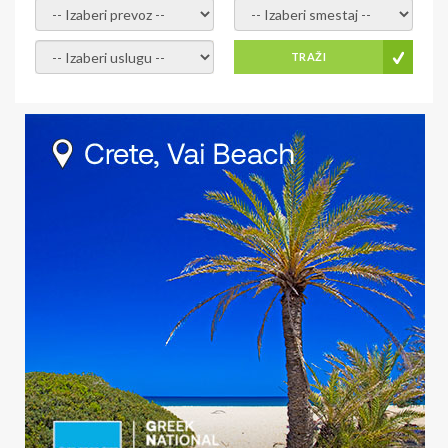
- izaberi prevoz -
- Izaberite smestaj -
- Izaberite uslugu -
TRAŽI