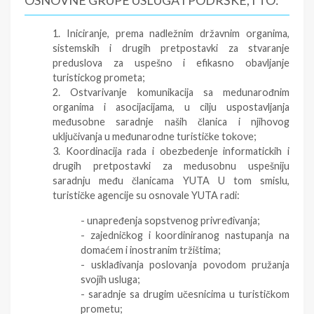
OSNOVNE GRUPE USLUGA I PODRŠKE, I TO:
1. Iniciranje, prema nadležnim državnim organima,
sistemskih i drugih pretpostavki za stvaranje
preduslova za uspešno i efikasno obavljanje
turistickog prometa;
2. Ostvarivanje komunikacija sa medunarođnim
organima i asocijacijama, u cilju uspostavljanja
međusobne saradnje naših članica i njihovog
uključivanja u međunarodne turističke tokove;
3. Koordinacija rada i obezbedenje informatickih i
drugih pretpostavki za medusobnu uspešniju
saradnju među članicama YUTA U tom smislu,
turističke agencije su osnovale YUTA radi:
- unapređenja sopstvenog privređivanja;
- zajedničkog i koordiniranog nastupanja na
domaćem i inostranim tržištima;
- usklađivanja poslovanja povodom pružanja
svojih usluga;
- saradnje sa drugim učesnicima u turističkom
prometu;