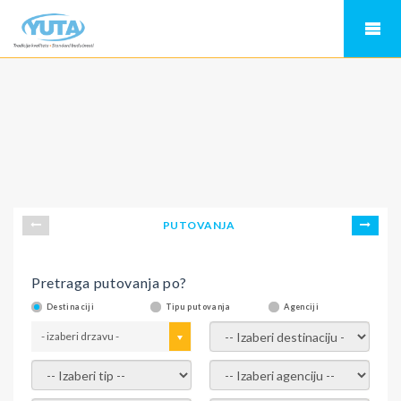
PUTOVANJA
Pretraga putovanja po?
Destinaciji
Tipu putovanja
Agenciji
- izaberi drzavu -
- izaberi destinaciju -
- izaberi tip -
- izaberi agenciju -