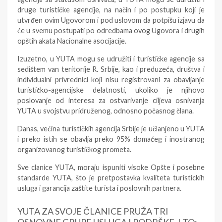
druge turističke agencije, na način i po postupku koji je
utvrđen ovim Ugovorom i pod uslovom da potpišu izjavu da
će u svemu postupati po odredbama ovog Ugovora i drugih
opštih akata Nacionalne asocijacije.
Izuzetno, u YUTA mogu se udružiti i turističke agencije sa
sedištem van teritorije R. Srbije, kao i preduzeća, društva i
individualni privrednici koji nisu registrovani za obavljanje
turističko-agencijske delatnosti, ukoliko je njihovo
poslovanje od interesa za ostvarivanje ciljeva osnivanja
YUTA u svojstvu pridruženog, odnosno počasnog člana.
Danas, većina turističkih agencija Srbije je učlanjeno u YUTA
i preko istih se obavlja preko 95% domaćeg i inostranog
organizovanog turističkog prometa.
Sve clanice YUTA, moraju ispuniti visoke Opšte i posebne
standarde YUTA, što je pretpostavka kvaliteta turistickih
usluga i garancija zaštite turista i poslovnih partnera.
YUTA ZA SVOJE ČLANICE PRUŽA TRI