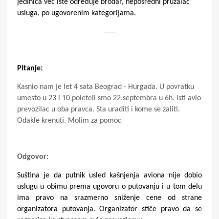
jedinica već iste određuje brodar, neposredni pružalac
usluga, po ugovorenim kategorijama.
-----
Pitanje:
Kasnio nam je let 4 sata Beograd - Hurgada. U povratku
umesto u 23 i 10 poleteli smo 22.septembra u 6h. isti avio
prevozilac u oba pravca.
Sta uraditi i kome se zaliti.
Odakle krenuti. Molim za pomoc
Odgovor:
Suština je da putnik usled kašnjenja aviona nije dobio
uslugu u obimu prema ugovoru o putovanju i u tom delu
ima pravo na srazmerno sniženje cene od strane
organizatora putovanja. Organizator stiče pravo da se