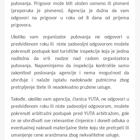
putovanja. Prigovor može biti uložen usmeno ili pismeni
(preporuka je pismeno). Agencija je dužna da vam
odgovori na prigovor u roku od 8 dana od prijema
prigovora.
Ukoliko vam organizator putovanja ne odgovori u
predviđenom roku ili niste zadovoljni odgovorom možete
pokrenuti postupak kod turističke inspekcije koja je jedina
nadležna da vrši nadzor nad radom organizatora
putovanja. Napominjemo da inspekcija kontroliše samo
zakonitost poslovanja agencije i nema mogućnost da
utvrđuje i nalaže isplatu nadoknade putnicima zbog
pretrpljenje štete ili neadekvatno pružene usluge.
Takođe, ukoliko vam agencija, članica YUTA, ne odgovori u
predviđenom roku ili niste zadovoljni odgovorom, možete
pokrenuti arbitražni postupak pred YUTA arbitražom, gde
će se utvrđivati sve relevantne činjenice i doneti odluka o
eventualnoj naknadi materijalne štete koju ste pretrpeli ili
umanjenje cene aranžmana zbog nekvalitetne usluge.