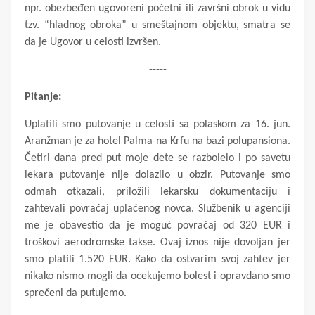
npr. obezbeđen ugovoreni početni ili završni obrok u vidu
tzv. “hladnog obroka” u smeštajnom objektu, smatra se
da je Ugovor u celosti izvršen.
-----
Pitanje:
Uplatili smo putovanje u celosti sa polaskom za 16. jun.
Aranžman je za hotel Palma na Krfu na bazi polupansiona.
Četiri dana pred put moje dete se razbolelo i po savetu
lekara putovanje nije dolazilo u obzir. Putovanje smo
odmah otkazali, priložili lekarsku dokumentaciju i
zahtevali povraćaj uplaćenog novca. Službenik u agenciji
me je obavestio da je moguć povraćaj od 320 EUR i
troškovi aerodromske takse. Ovaj iznos nije dovoljan jer
smo platili 1.520 EUR. Kako da ostvarim svoj zahtev jer
nikako nismo mogli da ocekujemo bolest i opravdano smo
sprečeni da putujemo.