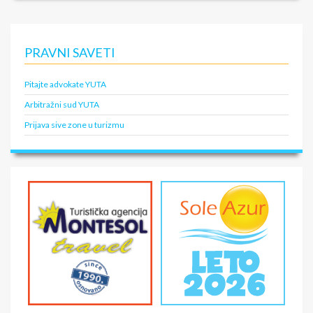
PRAVNI SAVETI
Pitajte advokate YUTA
Arbitražni sud YUTA
Prijava sive zone u turizmu