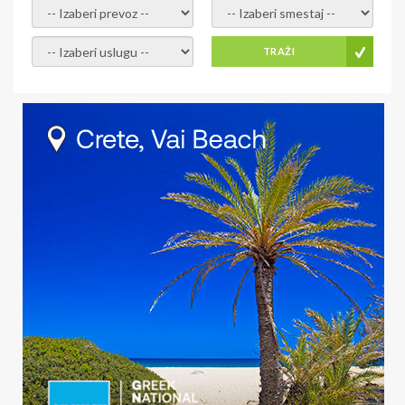
- izaberi prevoz -
- Izaberite smestaj -
- Izaberite uslugu -
TRAŽI