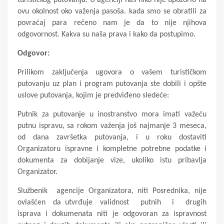
turističkog putovanja. U agenciji nas niko nije upozorio na
ovu okolnost oko važenja pasoša. kada smo se obratili za
povraćaj para rečeno nam je da to nije njihova
odgovornost. Kakva su naša prava i kako da postupimo.
Odgovor:
Prilikom zaključenja ugovora o vašem turističkom
putovanju uz plan i program putovanja ste dobili i opšte
uslove putovanja, kojim je predviđeno sledeće:
Putnik za putovanje u inostranstvo mora imati važeću
putnu ispravu, sa rokom važenja još najmanje 3 meseca,
od dana završetka putovanja, i u roku dostaviti
Organizatoru ispravne i kompletne potrebne podatke i
dokumenta za dobijanje vize, ukoliko istu pribavlja
Organizator.
Službenik agencije Organizatora, niti Posrednika, nije
ovlašćen da utvrđuje validnost putnih i drugih
isprava i dokumenata niti je odgovoran za ispravnost