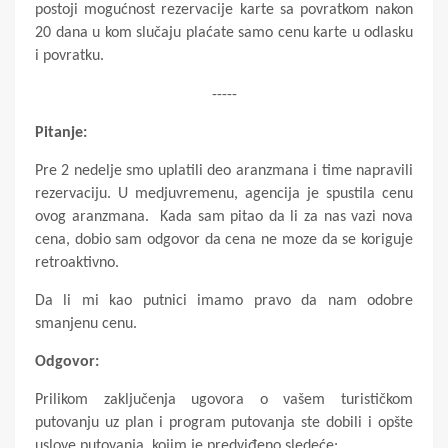
postoji mogućnost rezervacije karte sa povratkom nakon
20 dana u kom slučaju plaćate samo cenu karte u odlasku
i povratku.
-----
Pitanje:
Pre 2 nedelje smo uplatili deo aranzmana i time napravili
rezervaciju.
U medjuvremenu, agencija je spustila cenu
ovog aranzmana.
Kada sam pitao da li za nas vazi nova
cena, dobio sam odgovor da cena ne moze da se koriguje
retroaktivno.
Da li mi kao putnici imamo pravo da nam odobre
smanjenu cenu.
Odgovor:
Prilikom zaključenja ugovora o vašem turističkom
putovanju uz plan i program putovanja ste dobili i opšte
uslove putovanja, kojim je predviđeno sledeće: