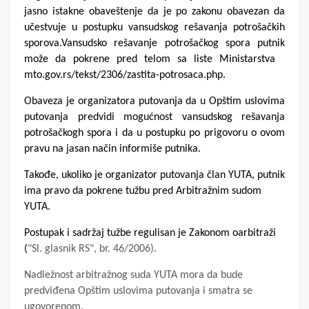
jasno istakne obaveštenje da je po zakonu obavezan da
učestvuje u postupku vansudskog rešavanja potrošačkih
sporova.Vansudsko rešavanje potrošačkog spora putnik
može da pokrene pred telom sa liste Ministarstva
mto.gov.rs/tekst/2306/zastita-potrosaca.php.
Obaveza je organizatora putovanja da u Opštim uslovima
putovanja predvidi mogućnost vansudskog rešavanja
potrošačkogh spora i da u postupku po prigovoru o ovom
pravu na jasan način informiše putnika.
Takođe, ukoliko je organizator putovanja član YUTA, putnik
ima pravo da pokrene tužbu pred Arbitražnim sudom
YUTA.
Postupak i sadržaj tužbe regulisan je Zakonom oarbitraži
(
"Sl. glasnik RS", br. 46/2006).
Nadležnost arbitražnog suda YUTA mora da bude
predviđena Opštim uslovima putovanja i smatra se
ugovorenom.