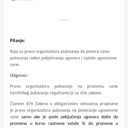
-----
Pitanje:
Koja su prava organizatora putovanja da poveća cenu
putovanja nakon potpisivanja ugovora i isplate ugovorene
cene.
Odgovor:
Pravo organizatora putovanja na promenu cene
turističkog putovanja regulisano je sa više zakona.
Članom 876 Zakona o obligacionim odnosima propisano
je pravo organizatora putovanja na povećanje ugovorene
cene
samo ako je posle zaključenja ugovora došlo do
promena u kursu razmene valute ili do promene u