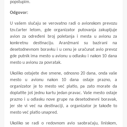
popstupim.
Odgovor:
U vašem slučaju se verovatno radi o avionskom prevozu
tzv.čarter letom, gde organizator putovanja zakupljuje
avion za određeni broj poletanja i mesta u avionu za
konkretnu destinaciju. Aranžmani su bazirani na
desetodnevnom boravku i u cenu je uračunat avio prevoz
gde putnik ima mesto u avionu u odlasku i nakon 10 dana
mesto u avionu za povratak.
Ukoliko ostajete dve smene, odnosno 20 dana, onda vaše
mesto u avionu nakon 10 dana ostaje prazno, a
organizator je to mesto već platio, pa zato morate da
doplatite još jednu kartu jedan pravac. Vaše mesto ostaje
prazno i u odlasku nove grupe na desetodnevni boravak,
jer ste vi već na destinaciji, a organizator je takođe to
mesto već platio unapred.
Ukoliko se radi o redovnom avio saobraćaju, liniskom,