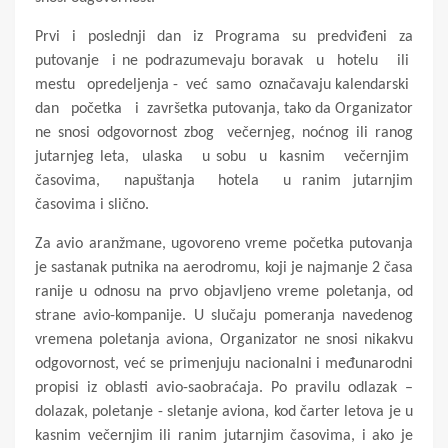
Prvi i poslednji dan iz Programa su predviđeni za
putovanje i ne podrazumevaju boravak u hotelu ili
mestu opredeljenja - već samo označavaju kalendarski
dan početka i završetka putovanja, tako da Organizator
ne snosi odgovornost zbog večernjeg, noćnog ili ranog
jutarnjeg leta, ulaska u sobu u kasnim večernjim
časovima, napuštanja hotela u ranim jutarnjim
časovima i slično.
Za avio aranžmane, ugovoreno vreme početka putovanja
je sastanak putnika na aerodromu, koji je najmanje 2 časa
ranije u odnosu na prvo objavljeno vreme poletanja, od
strane avio-kompanije. U slučaju pomeranja navedenog
vremena poletanja aviona, Organizator ne snosi nikakvu
odgovornost, već se primenjuju nacionalni i međunarodni
propisi iz oblasti avio-saobraćaja. Po pravilu odlazak –
dolazak, poletanje - sletanje aviona, kod čarter letova je u
kasnim večernjim ili ranim jutarnjim časovima, i ako je