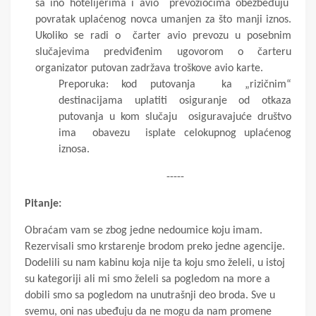
sa ino hotelijerima i avio prevoziocima obezbeđuju
povratak uplaćenog novca umanjen za što manji iznos.
Ukoliko se radi o čarter avio prevozu u posebnim
slučajevima predviđenim ugovorom o čarteru
organizator putovan zadržava troškove avio karte.
Preporuka: kod putovanja ka „rizičnim“
destinacijama uplatiti osiguranje od otkaza
putovanja u kom slučaju osiguravajuće društvo
ima obavezu isplate celokupnog uplaćenog
iznosa.
-----
Pitanje:
Obraćam vam se zbog jedne nedoumice koju imam.
Rezervisali smo krstarenje brodom preko jedne agencije.
Dodelili su nam kabinu koja nije ta koju smo želeli, u istoj
su kategoriji ali mi smo želeli sa pogledom na more a
dobili smo sa pogledom na unutrašnji deo broda.
Sve u
svemu, oni nas ubeđuju da ne mogu da nam promene