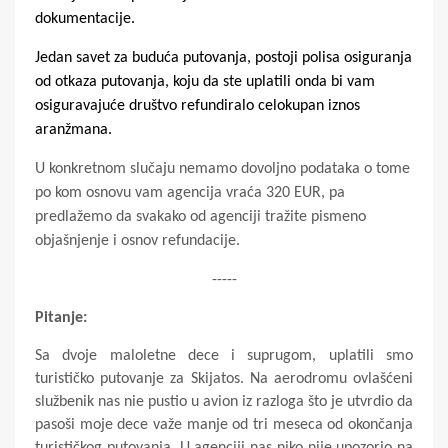
dokumentacije.
Jedan savet za buduća putovanja, postoji polisa osiguranja
od otkaza putovanja, koju da ste uplatili onda bi vam
osiguravajuće društvo refundiralo celokupan iznos
aranžmana.
U konkretnom slučaju nemamo dovoljno podataka o tome
po kom osnovu vam agencija vraća 320 EUR, pa
predlažemo da svakako od agenciji tražite pismeno
objašnjenje i osnov refundacije.
-----
Pitanje:
Sa dvoje maloletne dece i suprugom, uplatili smo
turističko putovanje za Skijatos. Na aerodromu ovlašćeni
službenik nas nie pustio u avion iz razloga što je utvrdio da
pasoši moje dece važe manje od tri meseca od okončanja