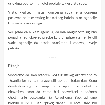
uslovima pod kojima hotel prodaje takvu vrstu sobe.
Vrsta, kvalitet i način korišćenja soba je u domenu
poslovne politike svakog konkretnog hotela, a ne agencije
koja vam pruža uslugu.
Verujemo da bi vam agencija, da ima mogućnosti sigurno
ponudila jednokrevetnu sobu koju vi zahtevate, jer je cilj
svake agencije da proda aranžman i zadovolji svoje
putnike.
-----
Pitanje:
Smatramo da smo oštećeni kod turističkog aranžmana za
Španiju jer su nam u agenciji uskratili jedan dan. Cenu
desetodnevnog putovanja smo uplatili u celosti i
obavešteni smo da ćemo biti obavešteni o tačnom
otpočinjanju putovanja. Sa Aerodroma Beograd smo
krenuli u 22.30' sati "prvog dana" i u hotel smo bili