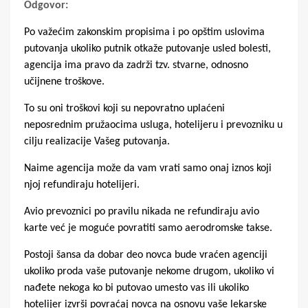
Odgovor:
Po važećim zakonskim propisima i po opštim uslovima
putovanja ukoliko putnik otkaže putovanje usled bolesti,
agencija ima pravo da zadrži tzv. stvarne, odnosno
učijnene troškove.
To su oni troškovi koji su nepovratno uplaćeni
neposrednim pružaocima usluga, hotelijeru i prevozniku u
cilju realizacije Vašeg putovanja.
Naime agencija može da vam vrati samo onaj iznos koji
njoj refundiraju hotelijeri.
Avio prevoznici po pravilu nikada ne refundiraju avio
karte već je moguće povratiti samo aerodromske takse.
Postoji šansa da dobar deo novca bude vraćen agenciji
ukoliko proda vaše putovanje nekome drugom, ukoliko vi
nađete nekoga ko bi putovao umesto vas ili ukoliko
hotelijer izvrši povraćaj novca na osnovu vaše lekarske