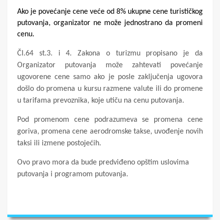
Ako je povećanje cene veće od 8% ukupne cene turističkog
putovanja, organizator ne može jednostrano da promeni
cenu.
Čl.64 st.3. i 4. Zakona o turizmu propisano je da
Organizator putovanja može zahtevati povećanje
ugovorene cene samo ako je posle zaključenja ugovora
došlo do promena u kursu razmene valute ili do promene
u tarifama prevoznika, koje utiču na cenu putovanja.
P
od promenom cene podrazumeva se promena cene
goriva, promena cene aerodromske takse, uvođenje novih
taksi ili izmene postojećih.
Ovo pravo mora da bude predviđeno opštim uslovima
putovanja i programom putovanja.