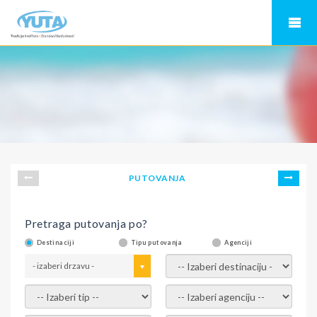
PUTOVANJA
Pretraga putovanja po?
Destinaciji
Tipu putovanja
Agenciji
- izaberi drzavu -
- izaberi destinaciju -
- izaberi tip -
- izaberi agenciju -