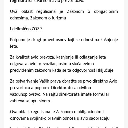
regresira ka stvarnom avio prevoziocvu.
Ova oblast regulisana je Zakonom o obligacionim
odnosima, Zakonom o turizmu
i delimično ZOZP.
Potpuno je drugi pravni osnov koji se odnosi na kašnjenje
leta.
Za kvalitet avio prevoza, kašnjenje ili odlaganje leta
odgovara avio prevozilac, osim u slučajevima
predviđenim zakonom kada se ta odgovornost isključuje.
Za ostvarivanje Vaših prava obratite se prvo direktno Avio
prevoziocu a poptom Direktoratu za civilno
vazduhoplovstvo. Na sajtu direktorata imate formular
zahteva sa uputstvom.
Ova oblast regulisana je Zakonom o obligacionim i
osnovama svojinsko pravnih odnosa u avio saobraćaju.