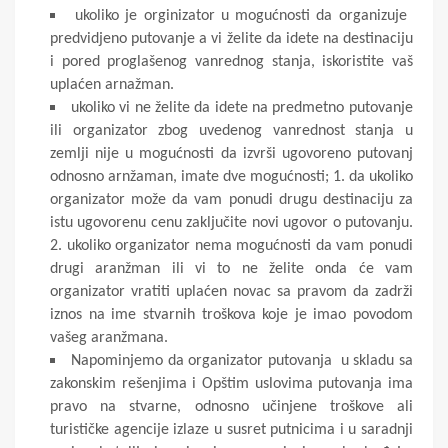
ukoliko je orginizator u mogućnosti da organizuje
predvidjeno putovanje a vi želite da idete na destinaciju
i pored proglašenog vanrednog stanja, iskoristite vaš
uplaćen arnažman.
ukoliko vi ne želite da idete na predmetno putovanje
ili organizator zbog uvedenog vanrednost stanja u
zemlji nije u mogućnosti da izvrši ugovoreno putovanj
odnosno arnžaman, imate dve mogućnosti; 1. da ukoliko
organizator može da vam ponudi drugu destinaciju za
istu ugovorenu cenu zaključite novi ugovor o putovanju.
2. ukoliko organizator nema mogućnosti da vam ponudi
drugi aranžman ili vi to ne želite onda će vam
organizator vratiti uplaćen novac sa pravom da zadrži
iznos na ime stvarnih troškova koje je imao povodom
vašeg aranžmana.
Napominjemo da organizator putovanja u skladu sa
zakonskim rešenjima i Opštim uslovima putovanja ima
pravo na stvarne, odnosno učinjene troškove ali
turističke agencije izlaze u susret putnicima i u saradnji