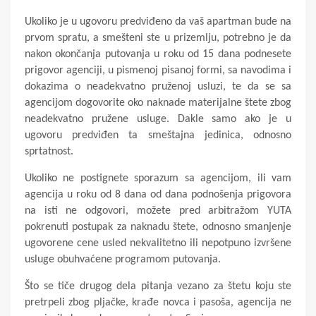
Ukoliko je u ugovoru predviđeno da vaš apartman bude na
prvom spratu, a smešteni ste u prizemlju, potrebno je da
nakon okončanja putovanja u roku od 15 dana podnesete
prigovor agenciji, u pismenoj pisanoj formi, sa navodima i
dokazima o neadekvatno pruženoj usluzi, te da se sa
agencijom dogovorite oko naknade materijalne štete zbog
neadekvatno pružene usluge. Dakle samo ako je u
ugovoru predviđen ta smeštajna jedinica, odnosno
sprtatnost.
Ukoliko ne postignete sporazum sa agencijom, ili vam
agencija u roku od 8 dana od dana podnošenja prigovora
na isti ne odgovori, možete pred arbitražom YUTA
pokrenuti postupak za naknadu štete, odnosno smanjenje
ugovorene cene usled nekvalitetno ili nepotpuno izvršene
usluge obuhvaćene programom putovanja.
Što se tiče drugog dela pitanja vezano za štetu koju ste
pretrpeli zbog pljačke, krađe novca i pasoša, agencija ne