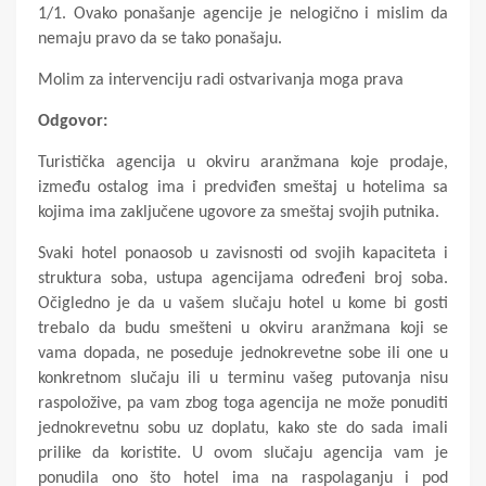
1/1. Ovako ponašanje agencije je nelogično i mislim da
nemaju pravo da se tako ponašaju.
Molim za intervenciju radi ostvarivanja moga prava
Odgovor:
Turistička agencija u okviru aranžmana koje prodaje,
između ostalog ima i predviđen smeštaj u hotelima sa
kojima ima zaključene ugovore za smeštaj svojih putnika.
Svaki hotel ponaosob u zavisnosti od svojih kapaciteta i
struktura soba, ustupa agencijama određeni broj soba.
Očigledno je da u vašem slučaju hotel u kome bi gosti
trebalo da budu smešteni u okviru aranžmana koji se
vama dopada, ne poseduje jednokrevetne sobe ili one u
konkretnom slučaju ili u terminu vašeg putovanja nisu
raspoložive, pa vam zbog toga agencija ne može ponuditi
jednokrevetnu sobu uz doplatu, kako ste do sada imali
prilike da koristite. U ovom slučaju agencija vam je
ponudila ono što hotel ima na raspolaganju i pod