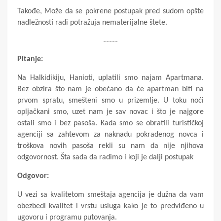
Takođe, Može da se pokrene postupak pred sudom opšte
nadležnosti radi potražuja nematerijalne štete.
-----
Pitanje:
Na Halkidikiju, Hanioti, uplatili smo najam Apartmana.
Bez obzira što nam je obećano da će apartman biti na
prvom spratu, smešteni smo u prizemlje. U toku noći
opljačkani smo, uzet nam je sav novac i što je najgore
ostali smo i bez pasoša. Kada smo se obratili turističkoj
agenciji sa zahtevom za naknadu pokradenog novca i
troškova novih pasoša rekli su nam da nije njihova
odgovornost. Šta sada da radimo i koji je dalji postupak
Odgovor:
U vezi sa kvalitetom smeštaja
agencija je dužna da vam
obezbedi kvalitet i vrstu usluga kako je to predviđeno u
ugovoru i programu putovanja.