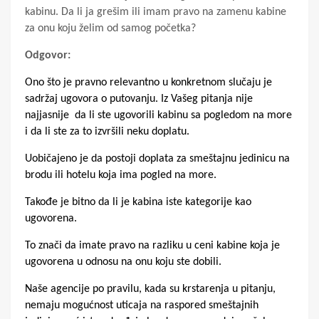
kabinu. Da li ja grešim ili imam pravo na zamenu kabine
za onu koju želim od samog početka?
Odgovor:
Ono što je pravno relevantno u konkretnom slučaju je
sadržaj ugovora o putovanju.
Iz Vašeg pitanja nije
najjasnije da li ste ugovorili kabinu sa pogledom na more
i da li ste za to izvršili neku doplatu.
Uobičajeno je da postoji doplata za smeštajnu jedinicu na
brodu ili hotelu koja ima pogled na more.
Takođe je bitno da li je kabina iste kategorije kao
ugovorena.
To znači da imate pravo na razliku u ceni kabine koja je
ugovorena u odnosu na onu koju ste dobili.
Naše agencije po pravilu, kada su krstarenja u pitanju,
nemaju mogućnost uticaja na raspored smeštajnih