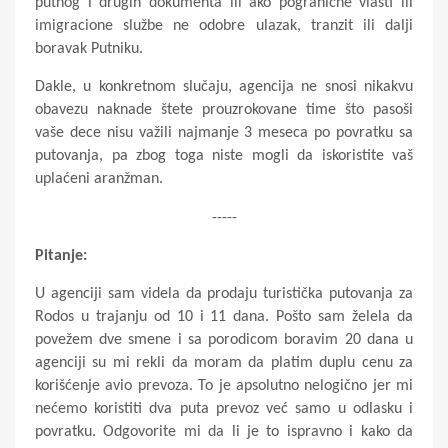
putnog i drugih dokumenta ili ako pogranične vlasti ili
imigracione službe ne odobre ulazak, tranzit ili dalji
boravak Putniku.
Dakle, u konkretnom slučaju, agencija ne snosi nikakvu
obavezu naknade štete prouzrokovane time što pasoši
vaše dece nisu važili najmanje 3 meseca po povratku sa
putovanja, pa zbog toga niste mogli da iskoristite vaš
uplaćeni aranžman.
-----
Pitanje:
U agenciji sam videla da prodaju turistička putovanja za
Rodos u trajanju od 10 i 11 dana. Pošto sam želela da
povežem dve smene i sa porodicom boravim 20 dana u
agenciji su mi rekli da moram da platim duplu cenu za
korišćenje avio prevoza. To je apsolutno nelogično jer mi
nećemo koristiti dva puta prevoz već samo u odlasku i
povratku. Odgovorite mi da li je to ispravno i kako da