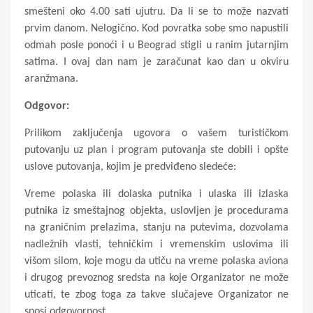
smešteni oko 4.00 sati ujutru. Da li se to može nazvati
prvim danom. Nelogično. Kod povratka sobe smo napustili
odmah posle ponoći i u Beograd stigli u ranim jutarnjim
satima. I ovaj dan nam je zaračunat kao dan u okviru
aranžmana.
Odgovor:
Prilikom zaključenja ugovora o vašem turističkom
putovanju uz plan i program putovanja ste dobili i opšte
uslove putovanja, kojim je predviđeno sledeće:
Vreme polaska ili dolaska putnika i ulaska ili izlaska
putnika iz smeštajnog objekta, uslovljen je procedurama
na graničnim prelazima, stanju na putevima, dozvolama
nadležnih vlasti, tehničkim i vremenskim uslovima ili
višom silom, koje mogu da utiču na vreme polaska aviona
i drugog prevoznog sredsta na koje Organizator ne može
uticati, te zbog toga za takve slučajeve Organizator ne
snosi odgovornost.