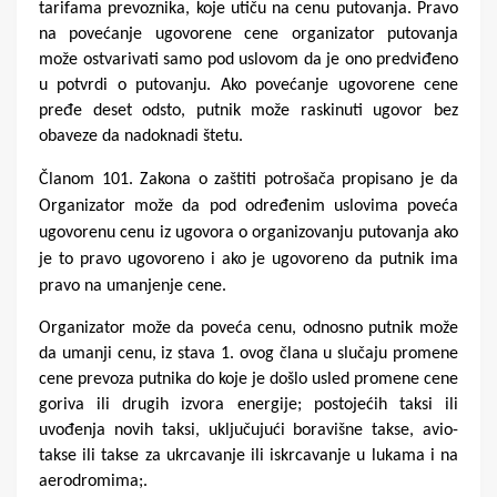
tarifama prevoznika, koje utiču na cenu putovanja. Pravo
na povećanje ugovorene cene organizator putovanja
može ostvarivati samo pod uslovom da je ono predviđeno
u potvrdi o putovanju. Ako povećanje ugovorene cene
pređe deset odsto, putnik može raskinuti ugovor bez
obaveze da nadoknadi štetu.
Članom 101. Zakona o zaštiti potrošača propisano je da
Organizator može da pod određenim uslovima poveća
ugovorenu cenu iz ugovora o organizovanju putovanja ako
je to pravo ugovoreno i ako je ugovoreno da putnik ima
pravo na umanjenje cene.
Organizator može da poveća cenu, odnosno putnik može
da umanji cenu, iz stava 1. ovog člana u slučaju promene
cene prevoza putnika do koje je došlo usled promene cene
goriva ili drugih izvora energije; postojećih taksi ili
uvođenja novih taksi, uključujući boravišne takse, avio-
takse ili takse za ukrcavanje ili iskrcavanje u lukama i na
aerodromima;.