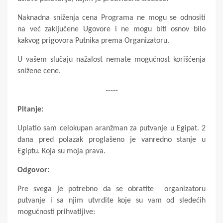
Naknadna sniženja cena Programa ne mogu se odnositi
na već zaključene Ugovore i ne mogu biti osnov bilo
kakvog prigovora Putnika prema Organizatoru.
U vašem slučaju nažalost nemate mogućnost korišćenja
snižene cene.
-----
Pitanje:
Uplatio sam celokupan aranžman za putvanje u Egipat. 2
dana pred polazak proglašeno je vanredno stanje u
Egiptu. Koja su moja prava.
Odgovor:
Pre svega je potrebno da se obratite organizatoru
putvanje i sa njim utvrdite koje su vam od sledećih
mogućnosti prihvatljive: