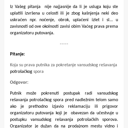
Iz Vašeg pitanja nije najjasnije da li je usluga koju ste
uplatili izvršena u celosti ili je zbog kašnjenja neki deo
uskraćen npr. noćenje, obrok, uplaćeni izlet i sl... u
zavisnosti od ove okolnosti zavisi obim Vaćeg prava prema
organizatoru putovanja.
-----
Pitanje:
Koja su prava putnika za pokretanje vansudskog rešavanja
potrošačkog
spora
Odgovor:
Putnik može pokrenuti postupak radi vansudskog
rešavanja potrošačkog spora pred nadležnim telom samo
ako je prethodno izjavio reklamaciju ili prigovor
organizatoru putovanja koji je obavezan da učestvuje u
postupku vansudskog rešavanja potrošačkih sporova.
Organizator je dužan da na prodajnom mestu vidno i