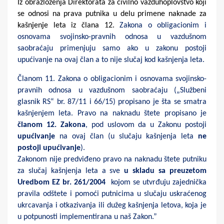
Iz obrazloženja Direktorata za civilno vazduhoplovstvo koji
se odnosi na prava putnika u delu primene naknade za
kašnjenje leta iz člana 12.
Zakona o obligacionim i
osnovama svojinsko-pravnih odnosa u vazdušnom
saobraćaju primenjuju samo ako u zakonu postoji
upućivanje na ovaj član a to nije slučaj kod kašnjenja leta.
Članom 11. Zakona o obligacionim i osnovama svojinsko-
pravnih odnosa u vazdušnom saobraćaju („Službeni
glasnik RS“ br. 87/11 i 66/15) propisano je šta se smatra
kašnjenjem leta. Pravo na naknadu štete propisano je
članom 12. Zakona
, pod uslovom da u Zakonu postoji
upućivanje
na ovaj član (u slučaju kašnjenja leta
ne
postoji upućivanje
).
Zakonom nije predviđeno pravo na naknadu štete putniku
za slučaj kašnjenja leta a sve
u skladu sa preuzetom
Uredbom EZ br. 261/2004
kojom se utvrđuju zajednička
pravila odštete i pomoći putnicima u slučaju uskraćenog
ukrcavanja i otkazivanja ili dužeg kašnjenja letova, koja je
u potpunosti implementirana u naš Zakon.”