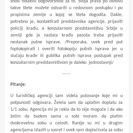
snosi nikakvu odgovorsnost za to. Svoja prava po osnovu
takve štete možete ostvariti u redovnom postupku i po
propisima zemlje u kojoj se šteta dogodila. Dakle,
potrebno je, kontaktirati predstavnika agencije, prijaviti
policiji krađu, a konzularnom predstavništvu Srbije u
zemlji gde je nastala krađa pasoša treba prijaviti
nestanak putne isprave. /Preporuka, uvek pred put
foptokopirati i overiti fotokopiju putnih isprava jer u
slučaju krađe ili gubitka putnih isprava postupak pred
konzuilarnim predstavništvom je daleko jednostavnji/
-----
Pitanje:
U turističkoj agenciji sam videla putovanje koje mi u
potpunosti odgovara. Želela sam da uplatim doplatu za
1/1 sobu. Agencija mi je rekla da to nije moguće i da ako
želim da budem sama u sobi moram da platim
dvokrevetnu sobu u celosti. Ranije su mi u drugim
agencijama izlazili u susret i uvek sam doplaćivala za sobu