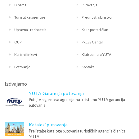
O nama
Putovanja
Turističke agencije
Prednosti članstva
Upravna i radna tela
Kako postati član
OUP
PRESS Centar
Korisni linkovi
Klub seniora YUTA
Letovanje
Kontakt
Izdvajamo
YUTA Garancija putovanja
Putujte sigurno sa agencijama u sistemu YUTA garancija
putovanja
Katalozi putovanja
Prelistajte kataloge putovanja turističkih agencija članica
YUTA