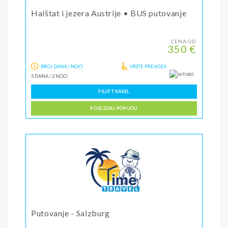
Halštat i jezera Austrije • BUS putovanje
CENA OD
350 €
BROJ DANA / NOĆI
VRSTE PREVOZA
5 DANA
/
2 NOĆI
FILIP TRAVEL
POGLEDAJ PONUDU
Putovanje - Salzburg