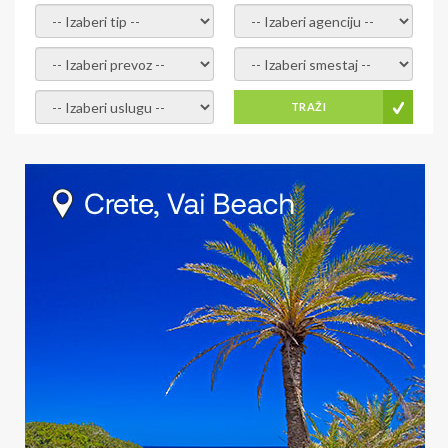
- izaberi tip -
- izaberi agenciju -
- izaberi prevoz -
- Izaberite smestaj -
- Izaberite uslugu -
TRAŽI