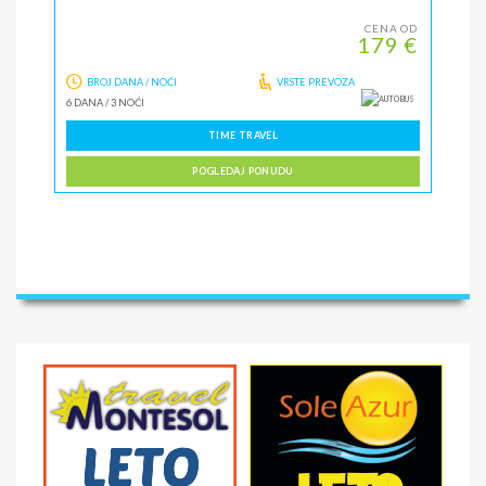
CENA OD
179 €
BROJ DANA / NOĆI
VRSTE PREVOZA
6 DANA
/
3 NOĆI
TIME TRAVEL
POGLEDAJ PONUDU