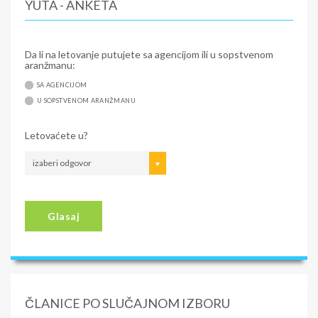
YUTA - ANKETA
Da li na letovanje putujete sa agencijom ili u sopstvenom
aranžmanu:
SA AGENCIJOM
U SOPSTVENOM ARANŽMANU
Letovaćete u?
izaberi odgovor
Glasaj
ČLANICE PO SLUČAJNOM IZBORU