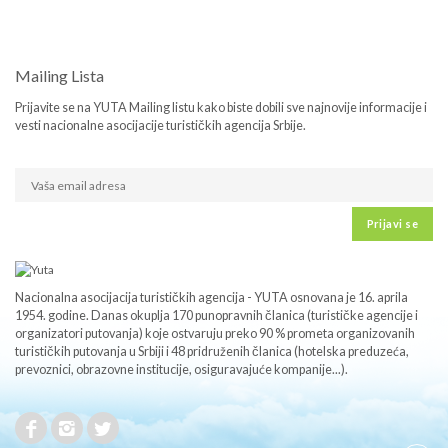
Mailing Lista
Prijavite se na YUTA Mailing listu kako biste dobili sve najnovije informacije i
vesti nacionalne asocijacije turističkih agencija Srbije.
Prijavi se
Nacionalna asocijacija turističkih agencija - YUTA osnovana je 16. aprila
1954. godine. Danas okuplja 170 punopravnih članica (turističke agencije i
organizatori putovanja) koje ostvaruju preko 90 % prometa organizovanih
turističkih putovanja u Srbiji i 48 pridruženih članica (hotelska preduzeća,
prevoznici, obrazovne institucije, osiguravajuće kompanije...).