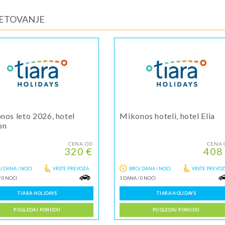
LETOVANJE
nos leto 2026, hotel
Mikonos hoteli, hotel Elia
on
CENA OD
CENA 
320 €
408
J DANA / NOĆI
VRSTE PREVOZA
BROJ DANA / NOĆI
VRSTE PREVO
/
0 NOĆI
1 DANA
/
0 NOĆI
TIARA HOLIDAYS
TIARA HOLIDAYS
POGLEDAJ PONUDU
POGLEDAJ PONUDU