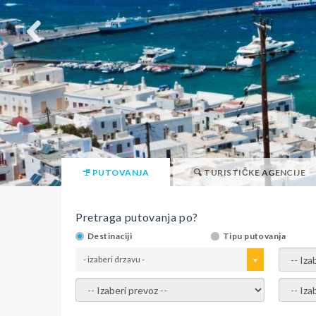
PUTOVANJA
TURISTIČKE AGENCIJE
Pretraga putovanja po?
Destinaciji
Tipu putovanja
- izaberi drzavu -
- izaber
- izaberi prevoz -
- Izaber