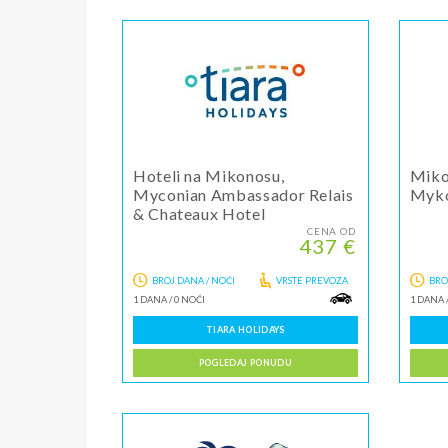
Hoteli na Mikonosu,
Miko
Myconian Ambassador Relais
Myk
& Chateaux Hotel
CENA OD
437 €
BROJ DANA / NOĆI
VRSTE PREVOZA
BRO
1 DANA
/
0 NOĆI
1 DANA
TIARA HOLIDAYS
POGLEDAJ PONUDU