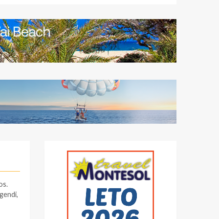
os.
egendi,