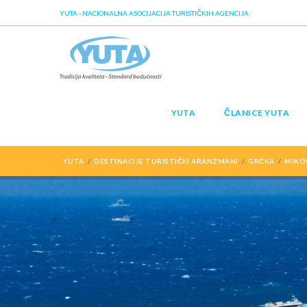
YUTA - NACIONALNA ASOCIJACIJA TURISTIČKIH AGENCIJA
YUTA
ČLANICE YUTA
YUTA
DESTINACIJE TURISTIČKI ARANZMANI
GRČKA
MIKO