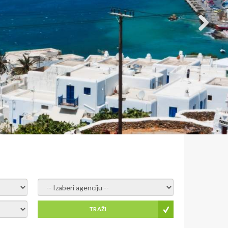
- izaberi agenciju -
TRAŽI