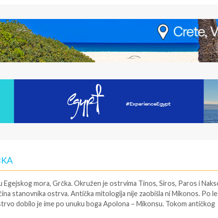
ČKA
u Egejskog mora, Grčka. Okružen je ostrvima Tinos, Siros, Paros i Naks
ećina stanovnika ostrva. Antička mitologija nije zaobišla ni Mikonos. Po l
ostrvo dobilo je ime po unuku boga Apolona – Mikonsu. Tokom antičkog