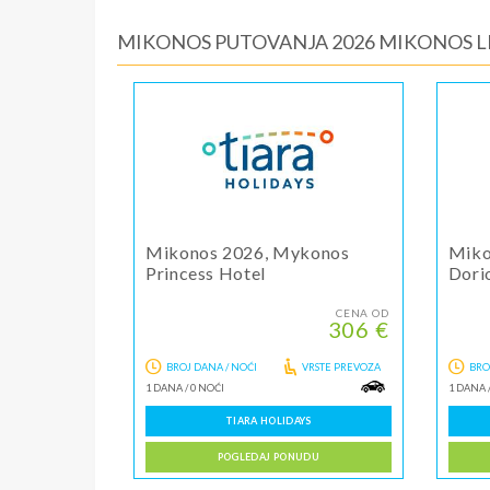
MIKONOS PUTOVANJA 2026 MIKONOS 
Mikonos 2026, Mykonos
Miko
Princess Hotel
Dori
CENA OD
306 €
BROJ DANA / NOĆI
VRSTE PREVOZA
BRO
1 DANA
/
0 NOĆI
1 DANA
TIARA HOLIDAYS
POGLEDAJ PONUDU