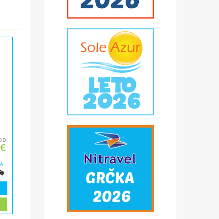
OD
 €
ZA