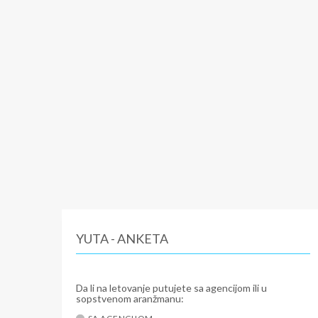
YUTA - ANKETA
Da li na letovanje putujete sa agencijom ili u
sopstvenom aranžmanu: