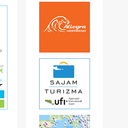
o
OD
 €
ZA