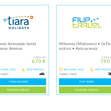
nos letovanje, hotel
Mikonos (Mykonos) • Grčk
onos Ammos
ostrvo • Avio prevoz
CENA OD
CENA 
670 €
790
J DANA / NOĆI
VRSTE PREVOZA
BROJ DANA / NOĆI
VRSTE PREVO
/
0 NOĆI
7 DANA
/
7 NOĆI
TIARA HOLIDAYS
FILIP TRAVEL
POGLEDAJ PONUDU
POGLEDAJ PONUDU