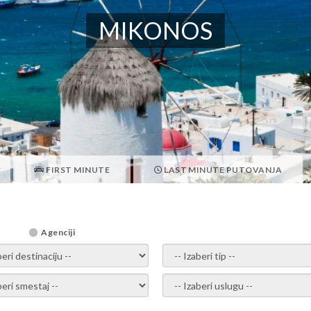
MIKONOS
FIRST MINUTE
LAST MINUTE PUTOVANJA
Agenciji
i destinaciju -
- izaberi tip -
ite smestaj -
- Izaberite uslugu -