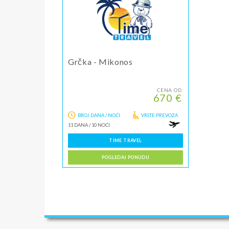
Grčka - Mikonos
CENA OD
670 €
BROJ DANA / NOĆI
VRSTE PREVOZA
11 DANA
/
10 NOĆI
TIME TRAVEL
POGLEDAJ PONUDU