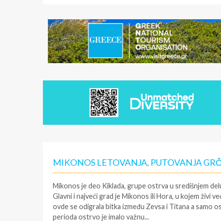
MIKONOS LETOVANJA, PUTOVANJA GR
Mikonos je deo Kiklada, grupe ostrva u središnjem del
Glavni i najveći grad je
Mikonos
ili Hora, u kojem živi v
ovde se odigrala bitka između Zevsa i Titana a samo 
perioda ostrvo je imalo važnu...