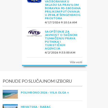
VAŠ BORAVAK U
SKLADU SA PRAVILOM
BORAVKA 90-180 DANA
PRILIKOM PUTOVANJA
U ZEMLJE ŠENGENSKOG
PROSTORA
4/17/2026 9:10:16 AM
SAOPŠTENJE ZA
JAVNOST O TAČNOM
TUMAČENJU PRAVA
PUTNIKA I
TURISTIČKIH
AGENCIJA
4/2/2026 9:53:00 AM
Više vesti
PONUDE PO SLUČAJNOM IZBORU
POLIHRONO 2026 - VILA OLGA +
HRVATSKA - RABAC