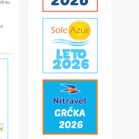
ti su
ao
OD
 €