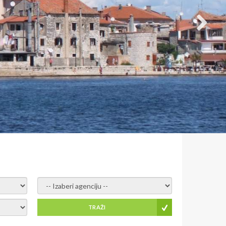
- izaberi agenciju -
TRAŽI