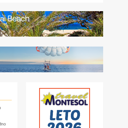
m
odno