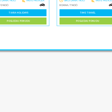
J DANA / NOĆI
VRSTE PREVOZA
BROJ DANA / NOĆI
VRSTE PREVO
/
0 NOĆI
8 DANA
/
7 NOĆI
TIARA HOLIDAYS
TIME TRAVEL
POGLEDAJ PONUDU
POGLEDAJ PONUDU