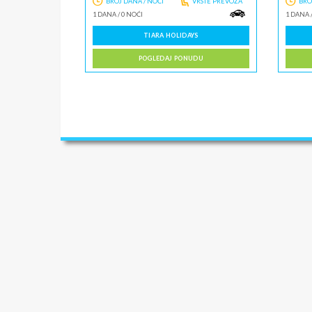
BROJ DANA / NOĆI
VRSTE PREVOZA
BRO
1 DANA
/
0 NOĆI
1 DANA
TIARA HOLIDAYS
POGLEDAJ PONUDU