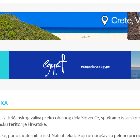
SKA
se iz Tršćanskog zaliva preko obalnog dela Slovenije, spuštamo istarsko
čku teritorije Hrvatske.
ke, puno modernih turističkih objekata koji ne narušavaju pelepo prir