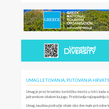
UMAG LETOVANJA, PUTOVANJA HRVAT
Umag je prvo hrvatsko turističko mesto u Istri, kada 
jadranskom obalom ka jugu. Predstavlja najzapadniju ta
Umag zauzima područje obale oko dve male prirodne lu