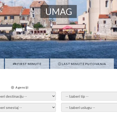
UMAG
FIRST MINUTE
LAST MINUTE PUTOVANJA
Agenciji
i destinaciju -
- izaberi tip -
ite smestaj -
- Izaberite uslugu -