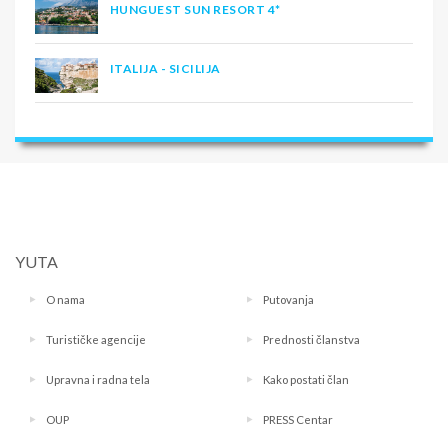
HUNGUEST SUN RESORT 4*
ITALIJA - SICILIJA
YUTA
O nama
Putovanja
Turističke agencije
Prednosti članstva
Upravna i radna tela
Kako postati član
OUP
PRESS Centar