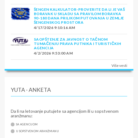
ŠENGEN KALKULATOR-PROVERITE DA LI JE VAŠ
BORAVAK U SKLADU SA PRAVILOM BORAVKA
90-180 DANA PRILIKOM PUTOVANJA U ZEMLJE
ŠENGENSKOG PROSTORA
4/17/2026 9:10:16 AM
SAOPŠTENJE ZA JAVNOST O TAČNOM
TUMAČENJU PRAVA PUTNIKA I TURISTIČKIH
AGENCIJA
4/2/2026 9:53:00 AM
Više vesti
YUTA - ANKETA
Da li na letovanje putujete sa agencijom ili u sopstvenom
aranžmanu:
SA AGENCIJOM
U SOPSTVENOM ARANŽMANU