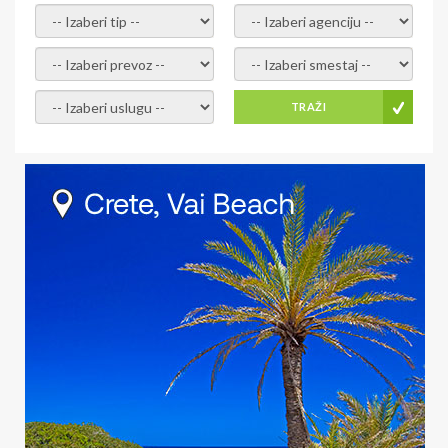
- izaberi tip -
- izaberi agenciju -
- izaberi prevoz -
- Izaberite smestaj -
- Izaberite uslugu -
TRAŽI