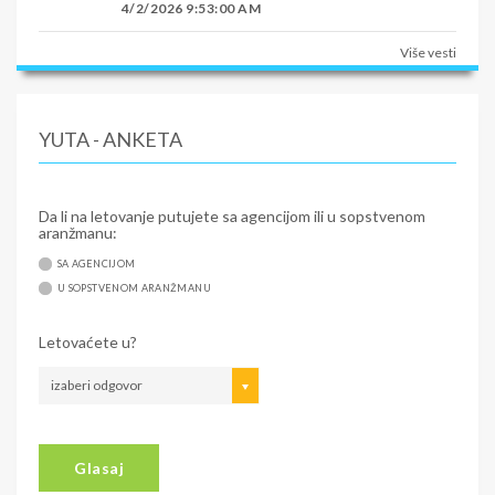
4/2/2026 9:53:00 AM
Više vesti
YUTA - ANKETA
Da li na letovanje putujete sa agencijom ili u sopstvenom
aranžmanu:
SA AGENCIJOM
U SOPSTVENOM ARANŽMANU
Letovaćete u?
izaberi odgovor
Glasaj