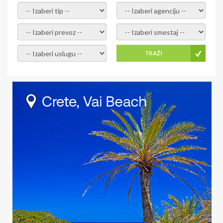
- izaberi tip -
- izaberi agenciju -
- izaberi prevoz -
- Izaberite smestaj -
- Izaberite uslugu -
TRAŽI