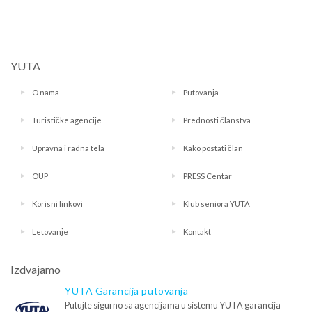
YUTA
O nama
Putovanja
Turističke agencije
Prednosti članstva
Upravna i radna tela
Kako postati član
OUP
PRESS Centar
Korisni linkovi
Klub seniora YUTA
Letovanje
Kontakt
Izdvajamo
YUTA Garancija putovanja
Putujte sigurno sa agencijama u sistemu YUTA garancija