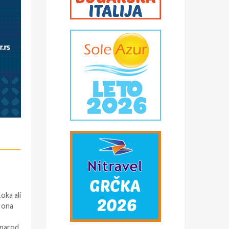
oka ali
e ona
, narod