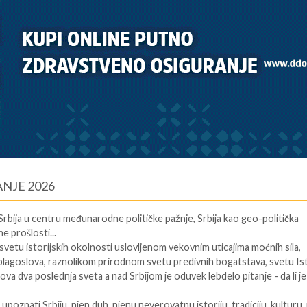
ANJE 2026
 Srbija u centru međunarodne političke pažnje, Srbija kao geo-politička
e prošlosti...
 svetu istorijskih okolnosti uslovljenom vekovnim uticajima moćnih sila,
lagoslova, raznolikom prirodnom svetu predivnih bogatstava, svetu Ist
va dva poslednja sveta a nad Srbijom je oduvek lebdelo pitanje - da li j
poznati Srbiju, njen duh, njenu neverovatnu istoriju, tradiciju, kulturu