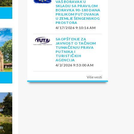
VAŠ BORAVAK U
SKLADU SA PRAVILOM
BORAVKA 90-180 DANA
PRILIKOM PUTOVANJA
U ZEMLJE ŠENGENSKOG
PROSTORA
4/17/2026 9:10:16 AM
SAOPŠTENJE ZA
JAVNOST O TAČNOM
TUMAČENJU PRAVA
PUTNIKA I
TURISTIČKIH
AGENCIJA
4/2/2026 9:53:00 AM
Više vesti