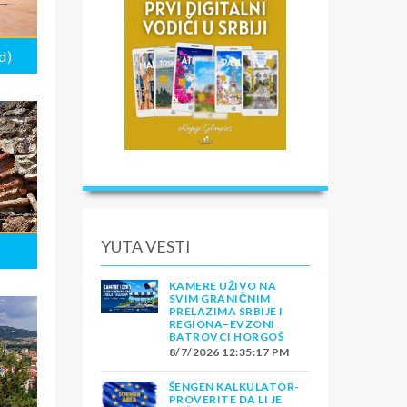
d)
YUTA VESTI
KAMERE UŽIVO NA
SVIM GRANIČNIM
PRELAZIMA SRBIJE I
REGIONA–EVZONI
BATROVCI HORGOŠ
8/7/2026 12:35:17 PM
ŠENGEN KALKULATOR-
PROVERITE DA LI JE