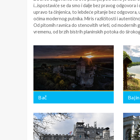
i...ispostaviće se da smo i dalje bez pravog odgovora i
upravo ta činjenica, to lebdeće pitanje bez odgovora, 
očima modernog putnika. Miris različitosti i autentič
Od pitomih ravnica do stenovitih vrleti, od modernih g
vremenu, od brzih bistrih planinskih potoka do širokog 
Bač
Bajina Bašta
BROJ PONUDA:
BROJ PONUDA:
0
0
Bač
Bajin
Banja Ždrelo
Bečej
BROJ PONUDA:
BROJ PONUDA:
0
0