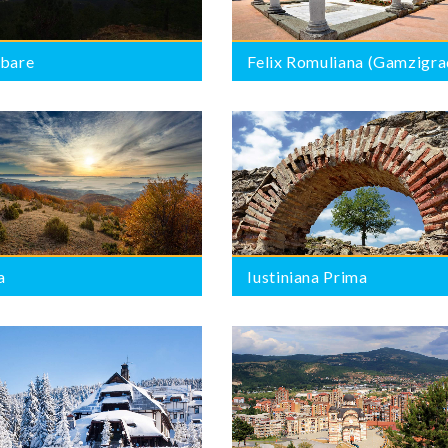
ibare
Felix Romuliana (Gamzigra
Iustiniana Prima
BROJ PONUDA:
0
a
Iustiniana Prima
Kosovska Mitrovica
BROJ PONUDA:
0