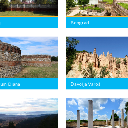
j
Beograd
Đavolja Varoš
BROJ PONUDA:
0
rum Diana
Đavolja Varoš
Felix Romuliana (Gamzigrad)
BROJ PONUDA:
0