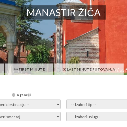
MANASTIR ŽIČA
FIRST MINUTE
LAST MINUTE PUTOVANJA
Agenciji
i destinaciju -
- izaberi tip -
ite smestaj -
- Izaberite uslugu -