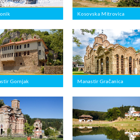
onik
Kosovska Mitrovica
Manastir Gračanica
BROJ PONUDA:
0
stir Gornjak
Manastir Gračanica
Manastir Kaona
BROJ PONUDA:
0