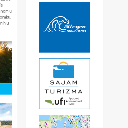
je
ičnom u
koraku.
nih u