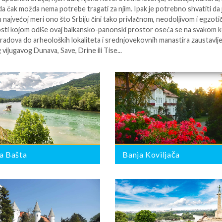
 da čak možda nema potrebe tragati za njim. Ipak je potrebno shvatiti da 
u najvećoj meri ono što Srbiju čini tako privlačnom, neodoljivom i egzot
nosti kojom odiše ovaj balkansko-panonski prostor oseća se na svakom 
radova do arheoloških lokaliteta i srednjovekovnih manastira zaustavlje
vijugavog Dunava, Save, Drine ili Tise...
Banja Koviljača
BROJ PONUDA:
0
a Bašta
Banja Koviljača
Beograd
BROJ PONUDA:
0