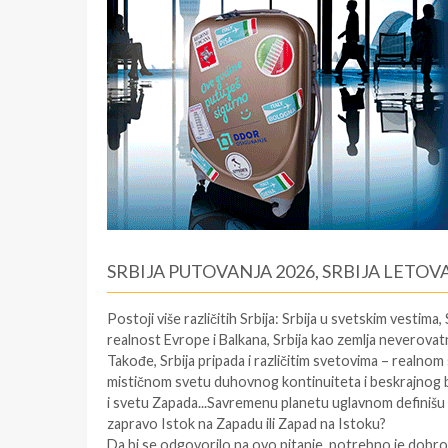
SRBIJA PUTOVANJA 2026, SRBIJA LETOV
Postoji više različitih
Srbija
: Srbija u svetskim vestima,
realnost Evrope i Balkana, Srbija kao zemlja neverovatn
Takođe, Srbija pripada i različitim svetovima – realnom
mističnom svetu duhovnog kontinuiteta i beskrajnog b
i svetu Zapada...Savremenu planetu uglavnom definišu o
zapravo Istok na Zapadu ili Zapad na Istoku?
Da bi se odgovorilo na ovo pitanje, potrebno je dobro u