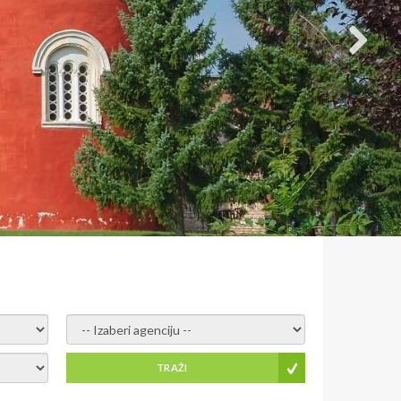
- izaberi agenciju -
TRAŽI