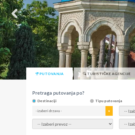
PUTOVANJA
TURISTIČKE AGENCIJE
Pretraga putovanja po?
Destinaciji
Tipu putovanja
- izaberi drzavu -
- izaber
- izaberi prevoz -
- Izaber