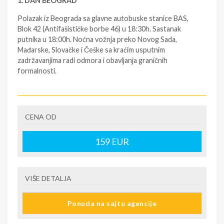
1. DAN
BEOGRAD
Polazak iz Beograda sa glavne autobuske stanice BAS,
Blok 42 (Antifašističke borbe 46) u 18:30h. Sastanak
putnika u 18:00h. Noćna vožnja preko Novog Sada,
Mađarske, Slovačke i Češke sa kraćim usputnim
zadržavanjima radi odmora i obavljanja graničnih
formalnosti.
2. DAN PRAG
CENA OD
Dolazak
u Prag u prepodnevnim satima. Kraća šetnja sa
vodičem: Vaclavski Trg, stari trg sa astronomskim satom
159
EUR
Orloj… Slobodno vreme i preporuka vodiča gde probati
njihovu tradicionalnu hranu, gde popiti dobro češko pivo.
Slobodno vreme za individualne aktivnostii do smeštaja u
hotel.
Noćenje.
VIŠE DETALJA
Ponuda na sajtu agencije
3.
DAN PRAG -
DREZDEN