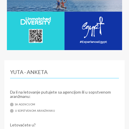
YUTA - ANKETA
Da li na letovanje putujete sa agencijom ili u sopstvenom
aranžmanu:
SA AGENCIJOM
U SOPSTVENOM ARANŽMANU
Letovaćete u?