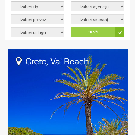
- izaberi tip -
- izaberi agenciju -
- izaberi prevoz -
- Izaberite smestaj -
- Izaberite uslugu -
TRAŽI