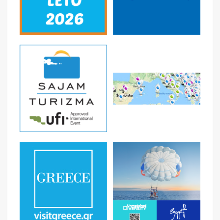
Doručak.
Slobodno vreme ili celodnevni fakultativni
odlazak na izlet u Karlove Vari, banju koja je poznata po
predivnoj arhitekturi pastelnih boja, u neogotickom i
neobaroknom stilu. Ovu mondensku banju su posećivali
mnogi carevi i carice pa je i zovu carska banja. Po dolasku
pešačko razgledanje i obilazak njenih čuvenih lekovitih
izvora, termalnih voda i kolonada. Ne zaboravite popiti
vodu sa Karlove kolonade da bi, kako legenda kaže, bili
snažni, jaki i pametni kao čuveni Kralj Karlo IV. I na kraju,
probajte čuvenu Beherovku otkrivenu pre 200 godina
koja čuva tajnu svojih lekovitih sastojaka. Slobodno
vreme do povratka u Prag.
Noćenje.
5. DAN PRAG
Doručak.
Napuštanje hotela. Slobodno vreme ili
mogućnost fakultativnog krstarenja rekom Vltavom,
uživanje u zvucima Smetanine „Vltave” i razgledanje
mističnog Praga iz ovog ugla. Mogućnost fakultativnog
izleta „upoznajmo Prag sa lokalnim vodičem“, obilazak