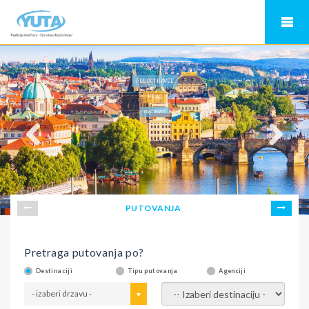
FELIX TRAVEL
PRAG
PRAG 8 MART
PUTOVANJA
Pretraga putovanja po?
Destinaciji
Tipu putovanja
Agenciji
- izaberi drzavu -
- izaberi destinaciju -