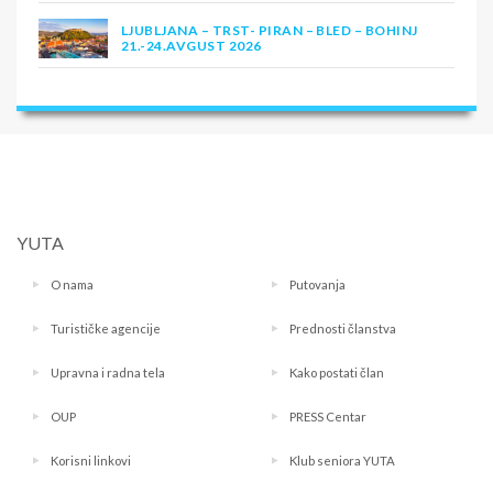
LJUBLJANA – TRST- PIRAN – BLED – BOHINJ
21.-24.AVGUST 2026
YUTA
O nama
Putovanja
Turističke agencije
Prednosti članstva
Upravna i radna tela
Kako postati član
OUP
PRESS Centar
Korisni linkovi
Klub seniora YUTA