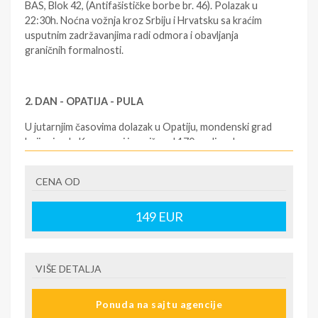
BAS, Blok 42, (Antifašističke borbe br. 46). Polazak u
22:30h. Noćna vožnja kroz Srbiju i Hrvatsku sa kraćim
usputnim zadržavanjima radi odmora i obavljanja
graničnih formalnosti.
2. DAN - OPATIJA - PULA
U jutarnjim časovima dolazak u Opatiju, mondenski grad
koji pripada Kvarneru i ima više od 170 godina dugu
tradiciju turizma. Poznata je i kao biser severnog
Jadrana. Ovaj grad blistavih vidika i stenovitih plaža su
CENA OD
podigli Habzburzi krajem 19.veka.
Sve do 1844.godine, Opatija je bila samo jedno malo
149
EUR
ribarsko seoce sa nekoliko kuća i benediktinskim
samostanom Svetog Jakova Zavedejeva koji je podignut
u 16. veku.
VIŠE DETALJA
Početak turizma se vezuje za neoklasičnu vilu koju su
sagradili otac i sin, plemići iz Rijeke Higinio i Paolo Scarpa
Ponuda na sajtu agencije
i nazvali je Angiolina, po svojoj pokojnoj ženi, odnosno