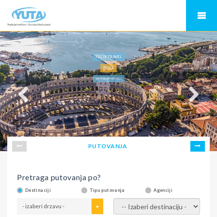
FELIX TRAVEL
PULA
ISTRA OSMI MART 2026
PUTOVANJA
Pretraga putovanja po?
Destinaciji
Tipu putovanja
Agenciji
- izaberi drzavu -
- izaberi destinaciju -