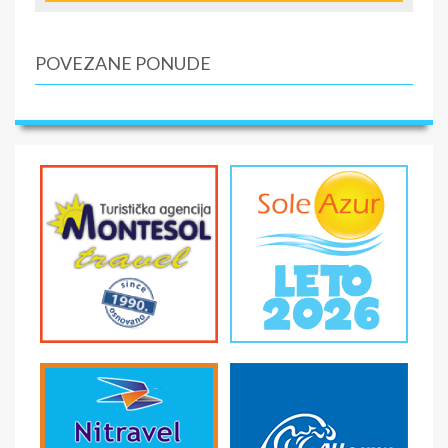
majci. U ovoj vili se danas nalazi muzej turizma i održavaju
se izložbe i koncerti džez i klasične muzike. Opatija je bila
mesto gde su pripadnici aristokratskih porodica
POVEZANE PONUDE
provodili odmor i mesto gde je plesačica Isidora Dankan
dovodila svoje ljubavnike, a posetile su je mnoge
poznate ličnosti kao što su irski pisac James Joyce,
kompozitor Giacomo Puccini, car Franz Joseph i carica
Elizabeta Sisi. Razgledanje grada koji predstavlja pravu
perlu Kvarnera. Slobodno vreme do nastavka putovanja
ka najvećem gradu Istre Puli. Dolazak u Pulu i
mogućnost fakultativnog izleta “Upoznajmo Pulu sa
kopna i mora”.
O veoma dugoj i burnoj istoriji ovoga mediteranskog
grada svedoče brojne znamenitosti koje se mogu
primetiti na svakom koraku. Još u vreme antike, Pula je
bila važan administrativni rimski centar i carska luka.
Najslavniji svedok antičke prošlosti i simbol Pule je
svakako amfiteatar odnosno Pulska arena. U prošlosti, u
Areni su se priređivale borbe gladijatora, kasnije u
srednjem veku viteški turniri a danas se koristi za
muzičke koncerte i poznati filmski festival. Izlet