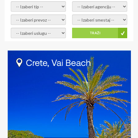
- izaberi tip -
- izaberi agenciju -
- izaberi prevoz -
- Izaberite smestaj -
- Izaberite uslugu -
TRAŽI