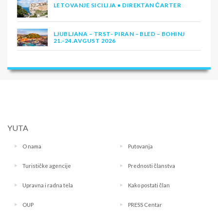
LETOVANJE SICILIJA • DIREKTAN ČARTER
LJUBLJANA – TRST- PIRAN – BLED – BOHINJ
21.-24.AVGUST 2026
YUTA
O nama
Putovanja
Turističke agencije
Prednosti članstva
Upravna i radna tela
Kako postati član
OUP
PRESS Centar