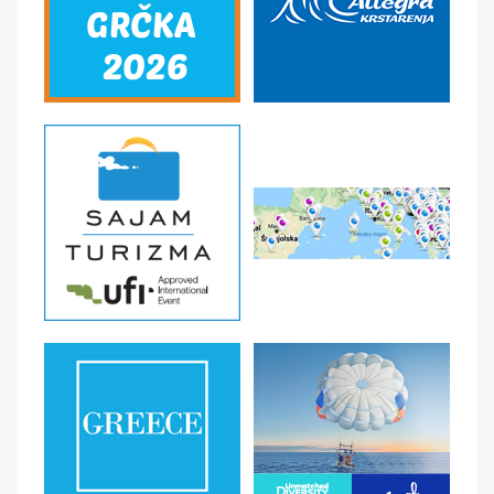
obuhvata razgledanje grada sa lokalnim vodičem: pulska
arena, zlatna vrata, Dvojna vrata, čuveni Avgustov hram
iz I veka. Drugi deo ovog izleta predstavlja krstarenje
brodom sa posluženjem pića (vina i sokova), uživanje u
pogledu na akvatorijum Pule i okoline. Smeštaj u hotel.
Noćenje.
3.DAN - PULA - NACIONALNI PARK BRIONI
Doručak. Slobodno vreme ili celodnevni fakultativni izlet
u Nacionalni park Brioni. Do ovog „rajskog vrta na Zemlji“
stiže se brodom iz Fažane koja se nalazi na zapadnoj
obali istarskog poluostrva. U vreme kada je početkom
20.veka Brione kupio austrijski biznismen Paul
Kupelvajzer bogata evropska aristokratija igrala je ovde
golf na terenu koji je bio najveći u celoj Evropi. Do kraja
pedesetih godina 20.veka ostrvo je bilo slabo naseljeno,
a onda postaje raskošna rezidencija i letnjikovac
tadašnjeg predsednika Jugoslavije Josipa Broza Tita.