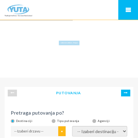
GIRO DI GARDA - ITALIJA
PUTOVANJA
Pretraga putovanja po?
Destinaciji
Tipu putovanja
Agenciji
-- Izaberi drzavu --
-- Izaberi destinaciju --