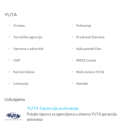
YUTA
O nama
Putovanja
Turističke agencije
Prednosti članstva
Upravna i radna tela
Kako postati član
OUP
PRESS Centar
Korisni linkovi
Klub seniora YUTA
Letovanje
Kontakt
Izdvajamo
YUTA Garancija putovanja
Putujte sigurno sa agencijama u sistemu YUTA garancija
putovanja