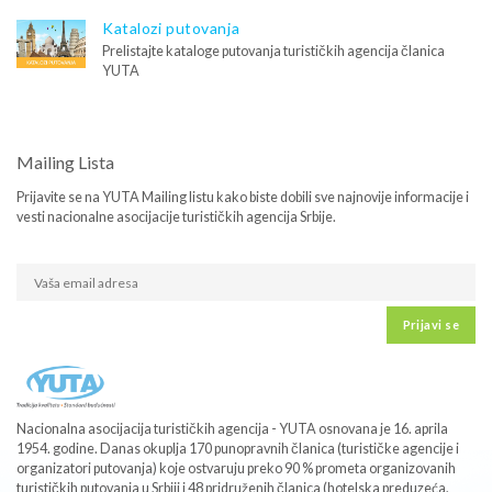
Katalozi putovanja
Prelistajte kataloge putovanja turističkih agencija članica
YUTA
Mailing Lista
Prijavite se na YUTA Mailing listu kako biste dobili sve najnovije informacije i
vesti nacionalne asocijacije turističkih agencija Srbije.
Prijavi se
Nacionalna asocijacija turističkih agencija - YUTA osnovana je 16. aprila
1954. godine. Danas okuplja 170 punopravnih članica (turističke agencije i
organizatori putovanja) koje ostvaruju preko 90 % prometa organizovanih
turističkih putovanja u Srbiji i 48 pridruženih članica (hotelska preduzeća,