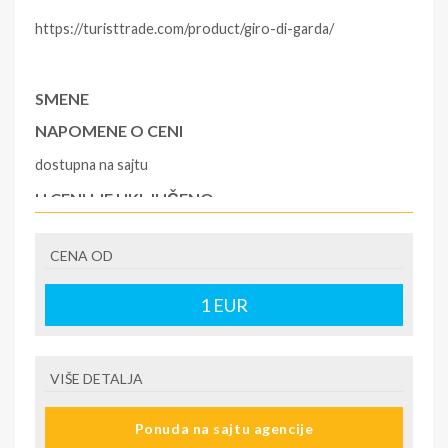
https://turisttrade.com/product/giro-di-garda/
SMENE
NAPOMENE O CENI
dostupna na sajtu
U CENU JE UKLJUČENO
https://turisttrade.com/product/giro-di-garda/
CENA OD
U CENU NIJE UKLJUČENO
https://turisttrade.com/product/giro-di-garda/
1
EUR
VIŠE DETALJA
Ponuda na sajtu agencije