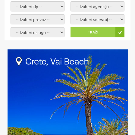
-- Izaberi tip --
-- Izaberi agenciju --
-- Izaberi prevoz --
-- Izaberi smestaj --
-- Izaberi uslugu --
TRAŽI