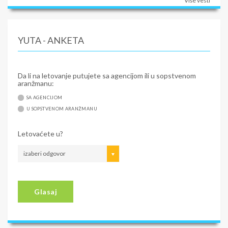
Više vesti
YUTA - ANKETA
Da li na letovanje putujete sa agencijom ili u sopstvenom
aranžmanu:
SA AGENCIJOM
U SOPSTVENOM ARANŽMANU
Letovaćete u?
izaberi odgovor
Glasaj