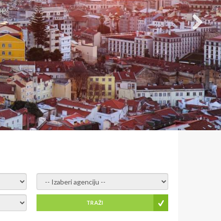
- izaberi agenciju -
TRAŽI