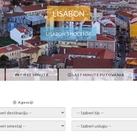
LISABON
LISABON 3 NOĆENJA
FIRST MINUTE
LAST MINUTE PUTOVANJA
Agenciji
i destinaciju -
- izaberi tip -
ite smestaj -
- Izaberite uslugu -