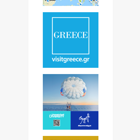
,
9.
- 3
ilom
e’’