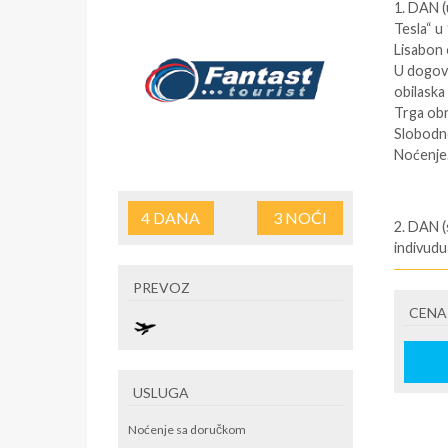
1. DAN 
Tesla“ u 
Lisabon 
U dogov
obilaska
Trga obn
Slobodno
Noćenje
4
DANA
3
NOĆI
2. DAN 
indivudua
autobus
PREVOZ
arhitekt
četvrti 
CENA
otkrićima
putovanj
Pasteis 
USLUGA
spomenik
Povratak
Noćenje sa doručkom
Mogućnos