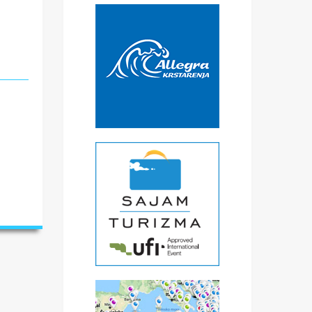
ne
le
n