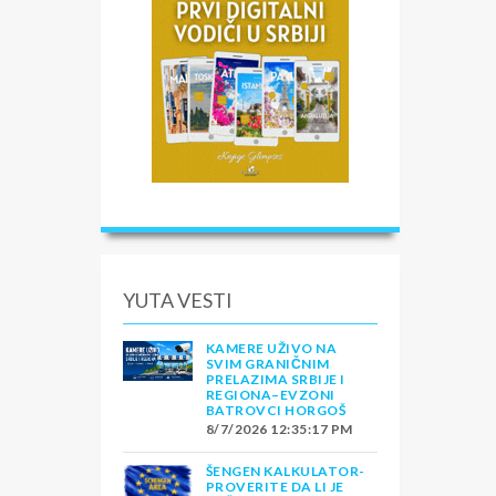
vog
ove
–
sti
YUTA VESTI
KAMERE UŽIVO NA
SVIM GRANIČNIM
PRELAZIMA SRBIJE I
REGIONA–EVZONI
BATROVCI HORGOŠ
8/7/2026 12:35:17 PM
ŠENGEN KALKULATOR-
PROVERITE DA LI JE