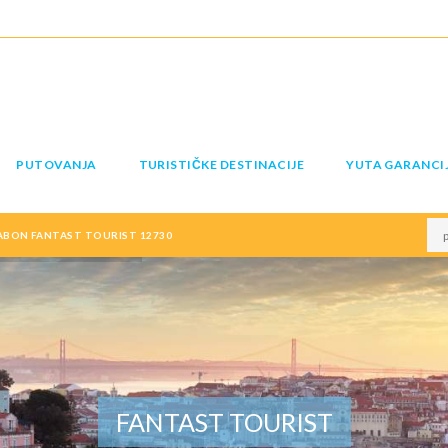
PUTOVANJA
TURISTIČKE DESTINACIJE
YUTA GARANCI
ABON FANTAST TOURIST 12730
FANTAST TOURIST