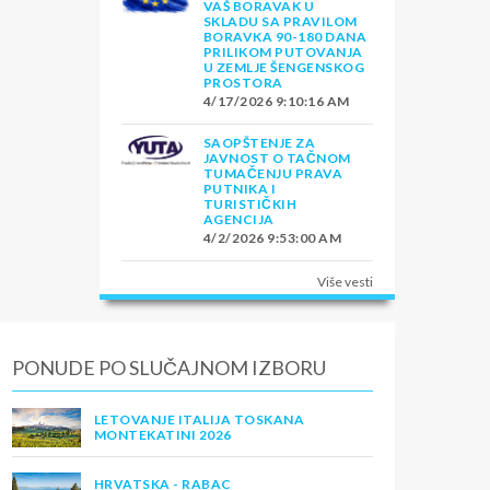
VAŠ BORAVAK U
SKLADU SA PRAVILOM
BORAVKA 90-180 DANA
PRILIKOM PUTOVANJA
U ZEMLJE ŠENGENSKOG
PROSTORA
4/17/2026 9:10:16 AM
SAOPŠTENJE ZA
JAVNOST O TAČNOM
TUMAČENJU PRAVA
PUTNIKA I
TURISTIČKIH
AGENCIJA
4/2/2026 9:53:00 AM
Više vesti
PONUDE PO SLUČAJNOM IZBORU
LETOVANJE ITALIJA TOSKANA
MONTEKATINI 2026
HRVATSKA - RABAC