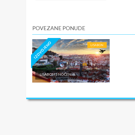
Fakultat
3. DAN 
POVEZANE PONUDE
Doručak.
Odlazak 
IZDVOJENO
okružuju
LISABON
podignut
Nacional
Slobodno
tačke Ev
LISABON 3 NOĆENJA
na kamen
Eštorila
slobodno
obilazak
Atlansko
Slobodno
4. DAN (
individu