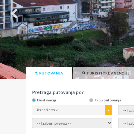
PUTOVANJA
TURISTIČKE AGENCIJE
Pretraga putovanja po?
Destinaciji
Tipu putovanja
- izaberi drzavu -
- izaber
- izaberi prevoz -
- Izaber