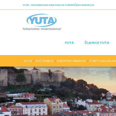
YUTA - NACIONALNA ASOCIJACIJA TURISTIČKIH AGENCIJA
YUTA
ČLANICE YUTA
YUTA
PUTOVANJA
EVROPSKI GRADOVI
PORTUGALIJA LIS