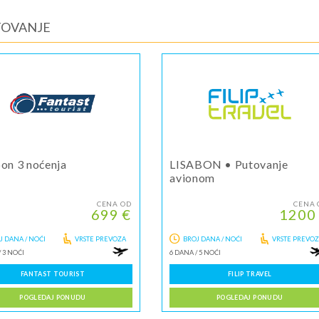
TOVANJE
bon 3 noćenja
LISABON • Putovanje
avionom
CENA OD
CENA 
699 €
1200
J DANA / NOĆI
VRSTE PREVOZA
BROJ DANA / NOĆI
VRSTE PREVO
/
3 NOĆI
6 DANA
/
5 NOĆI
FANTAST TOURIST
FILIP TRAVEL
POGLEDAJ PONUDU
POGLEDAJ PONUDU