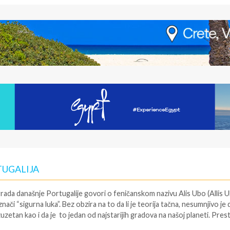
TUGALIJA
ada današnje Portugalije govori o feničanskom nazivu Alis Ubo (Allis 
ači “sigurna luka”. Bez obzira na to da li je teorija tačna, nesumnjivo je 
uzetan kao i da je to jedan od najstarijih gradova na našoj planeti. Pres