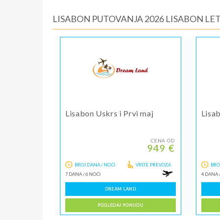
LISABON PUTOVANJA 2026 LISABON LE
Lisabon Uskrs i Prvi maj
Lisa
CENA OD
949 €
BROJ DANA / NOĆI
VRSTE PREVOZA
BRO
7 DANA
/
6 NOĆI
4 DANA
DREAM LAND
POGLEDAJ PONUDU