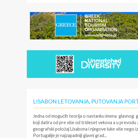
LISABON LETOVANJA, PUTOVANJA POR
Jedna od mogućih teorija o nastanku imena glavnog gr
koji datira od pre više od trideset vekova a u prevodu zn
geografski položaj Lisabona i njegove luke više nego iz
Portugalije je najzapadniji glavni grad...