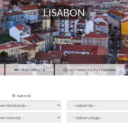
LISABON
FIRST MINUTE
LAST MINUTE PUTOVANJA
Agenciji
i destinaciju -
- izaberi tip -
ite smestaj -
- Izaberite uslugu -