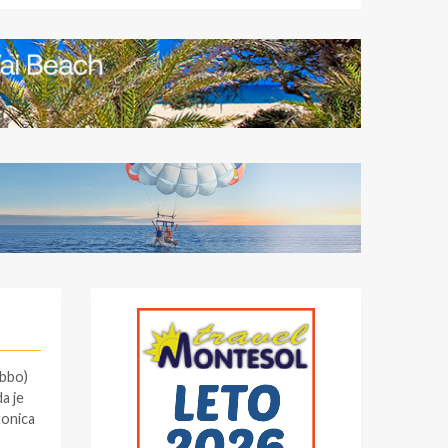
Ubbo)
da je
tonica