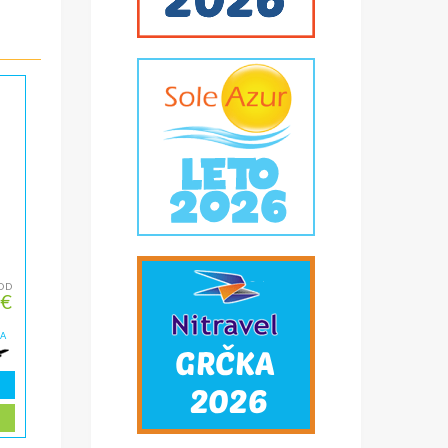
OD
 €
ZA