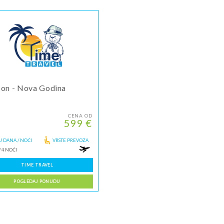
bon - Nova Godina
CENA OD
599 €
J DANA / NOĆI
VRSTE PREVOZA
/
4 NOĆI
TIME TRAVEL
POGLEDAJ PONUDU