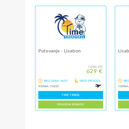
Putovanje - Lisabon
Lisa
CENA OD
629 €
BROJ DANA / NOĆI
VRSTE PREVOZA
BRO
4 DANA
/
3 NOĆI
5 DANA
TIME TRAVEL
POGLEDAJ PONUDU