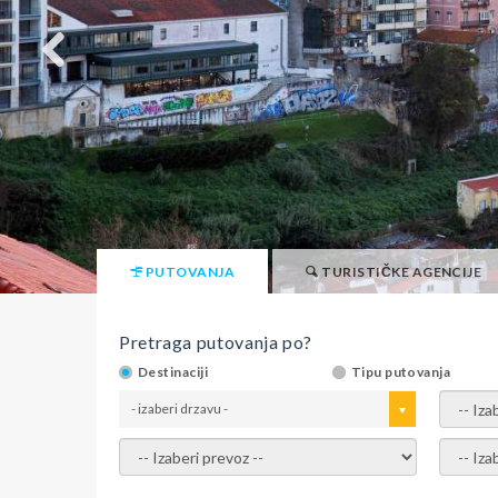
PUTOVANJA
TURISTIČKE AGENCIJE
Pretraga putovanja po?
Destinaciji
Tipu putovanja
- izaberi drzavu -
- izaber
- izaberi prevoz -
- Izaber