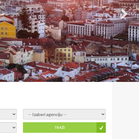
- izaberi agenciju -
TRAŽI