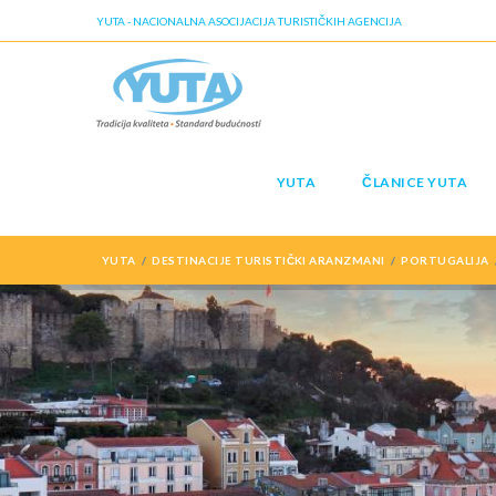
YUTA - NACIONALNA ASOCIJACIJA TURISTIČKIH AGENCIJA
YUTA
ČLANICE YUTA
YUTA
DESTINACIJE TURISTIČKI ARANZMANI
PORTUGALIJA