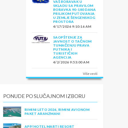
VAŠ BORAVAK U
SKLADU SA PRAVILOM
BORAVKA 90-180 DANA
PRILIKOM PUTOVANJA
U ZEMLJE ŠENGENSKOG
PROSTORA
4/17/2026 9:10:16 AM
SAOPŠTENJE ZA
JAVNOST O TAČNOM
TUMAČENJU PRAVA
PUTNIKA I
TURISTIČKIH
AGENCIJA
4/2/2026 9:53:00 AM
Više vesti
PONUDE PO SLUČAJNOM IZBORU
RIMINI LETO 2026, RIMINI AVIONOM
PAKET ARANZMANI
APP/HOTEL MARTI RESORT