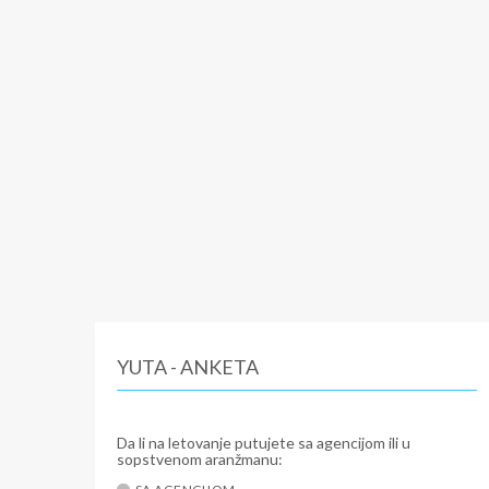
YUTA - ANKETA
Da li na letovanje putujete sa agencijom ili u
sopstvenom aranžmanu: