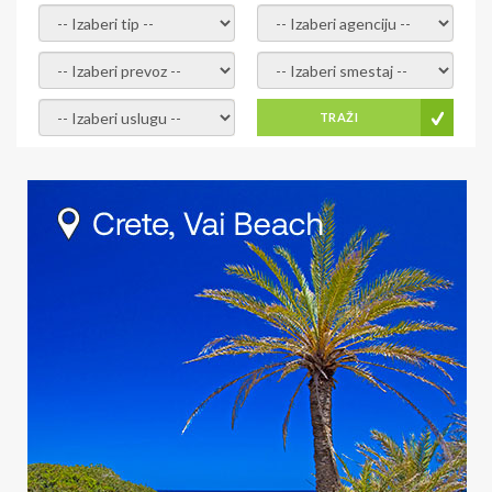
- izaberi tip -
- izaberi agenciju -
- izaberi prevoz -
- Izaberite smestaj -
- Izaberite uslugu -
TRAŽI