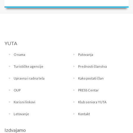
YUTA
O nama
Putovanja
Turističke agencije
Prednosti članstva
Upravna i radna tela
Kako postati član
OUP
PRESS Centar
Korisni linkovi
Klub seniora YUTA
Letovanje
Kontakt
Izdvajamo