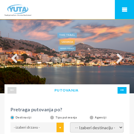
TIME TRAVEL
SARANDA
ALBANIJA - SARANDA
PUTOVANJA
Pretraga putovanja po?
Destinaciji
Tipu putovanja
Agenciji
- izaberi drzavu -
- izaberi destinaciju -