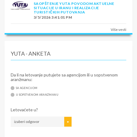
SAOPŠTENJE YUTA POVODOM AKTUELNE
SITUACIJE U IRANU I REALIZACIJE
TURISTIČKIH PUTOVANJA
3/5/2026 3:41:01 PM
Više vesti
YUTA - ANKETA
Da li na letovanje putujete sa agencijom ili u sopstvenom
aranžmanu:
SA AGENCIJOM
U SOPSTVENOM ARANŽMANU
Letovaćete u?
izaberi odgovor