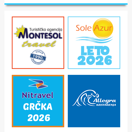
sopstvenim prevozom do odabrane destinacije - Smeštaj
na bazi izabranog broja noćenja u izabranom objektu u
studijima/apartmanima; - Usluge predstavnika agencije
organizatora putovanja ili inopartnera tokom boravka;
troškove organizacije i vođstva puta.
U CENU NIJE UKLJUČENO
- U cenu nije uračunata boravišna taksa. Cena je po
smeštajnoj jedinici po danu i plaća se na licu mesta -
Međunarodno putno zdravstveno osiguranje; -
Korišćenje klima uređaja (cena na upit) - Individualne i
ostale troškove putnika, kao i sve ostale usluge koje
koristi putnik, a nisu pomenute programom putovanja, a
naprave se u toku puta i u toku boravka u vili.