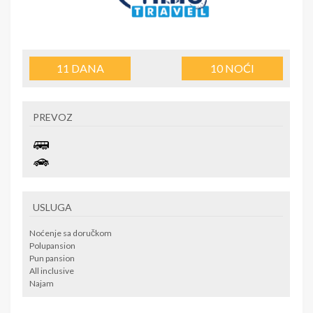
11
DANA
10
NOĆI
PREVOZ
USLUGA
Noćenje sa doručkom
Polupansion
Pun pansion
All inclusive
Najam