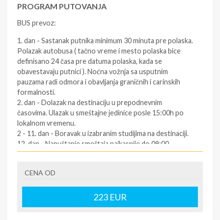
PROGRAM PUTOVANJA
BUS prevoz:
1. dan - Sastanak putnika minimum 30 minuta pre polaska.
Polazak autobusa ( tačno vreme i mesto polaska bice
definisano 24 časa pre datuma polaska, kada se
obavestavaju putnici ). Noćna vožnja sa usputnim
pauzama radi odmora i obavljanja graničnih i carinskih
formalnosti.
2. dan - Dolazak na destinaciju u prepodnevnim
časovima. Ulazak u smeštajne jedinice posle 15:00h po
lokalnom vremenu.
2 - 11. dan - Boravak u izabranim studijima na destinaciji.
12. dan - Napuštanje smeštaja najkasnije do 09:00
časova. Slobodno vreme. Polazak za Srbiju oko podneva
po lokalnom vremenu (za tačno vreme povratka
CENA OD
informisati se kod predstavnika agencija dan pre
povratka ). Vožnja kroz Grčku i Makedoniju prema Srbiji.
12/13. dan - Dolazak u Srbiju u ranim jutarnjim časovima.
223
EUR
SOPSTVENI prevoz: