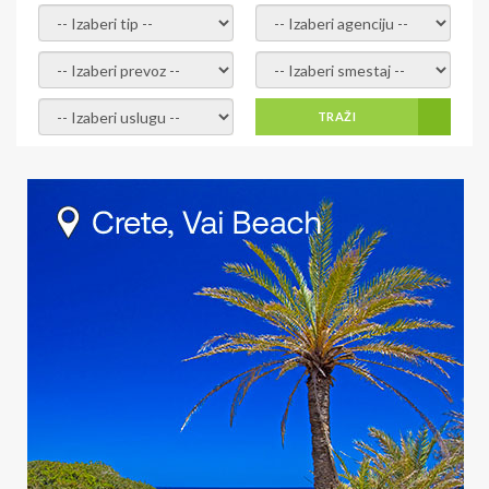
- izaberi tip -
- izaberi agenciju -
- izaberi prevoz -
- Izaberite smestaj -
- Izaberite uslugu -
TRAŽI