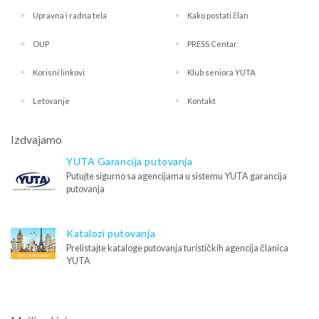
Upravna i radna tela
Kako postati član
OUP
PRESS Centar
Korisni linkovi
Klub seniora YUTA
Letovanje
Kontakt
Izdvajamo
YUTA Garancija putovanja
Putujte sigurno sa agencijama u sistemu YUTA garancija
putovanja
Katalozi putovanja
Prelistajte kataloge putovanja turističkih agencija članica
YUTA