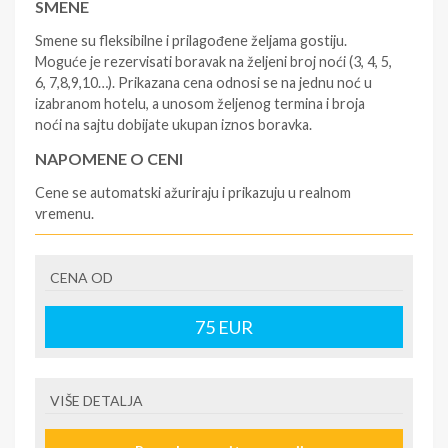
SMENE
Smene su fleksibilne i prilagođene željama gostiju.
Moguće je rezervisati boravak na željeni broj noći (3, 4, 5,
6, 7,8,9,10…). Prikazana cena odnosi se na jednu noć u
izabranom hotelu, a unosom željenog termina i broja
noći na sajtu dobijate ukupan iznos boravka.
NAPOMENE O CENI
Cene se automatski ažuriraju i prikazuju u realnom
vremenu.
U CENU JE UKLJUČENO
CENA OD
- rezervisane i potvrđene usluge u izabranoj smeštajnoj
jedinici prema opisu - korišćenje hotelskih sadržaja
prema opisu - uslugu rezervacije - organizaciju
75
EUR
putovanja.
U CENU NIJE UKLJUČENO
VIŠE DETALJA
- boravišne takse (naknada za otpornost na klimatsku
krizu) na destinaciji, plaćaju se na recepciji