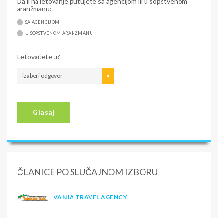
Da li na letovanje putujete sa agencijom ili u sopstvenom
aranžmanu:
SA AGENCIJOM
U SOPSTVENOM ARANŽMANU
Letovaćete u?
izaberi odgovor
Glasaj
ČLANICE PO SLUČAJNOM IZBORU
VANJA TRAVEL AGENCY