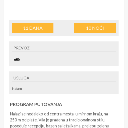
11
DANA
10
NOĆI
PREVOZ
USLUGA
Najam
PROGRAM PUTOVANJA
Nalazi se nedaleko od centra mesta, u mirnom kraju, na
250 m od plaže. Vila je građena u tradicionalnom stilu,
poseduje recepciju, bazen sa ležaljkama, prelepu zelenu