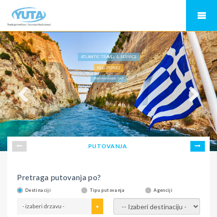
ATLANTIC TRAVEL & SERVICE
PELOPONEZ
APARTMANI SKALIDIS, TOLO
PUTOVANJA
Pretraga putovanja po?
Destinaciji
Tipu putovanja
Agenciji
- izaberi drzavu -
- izaberi destinaciju -