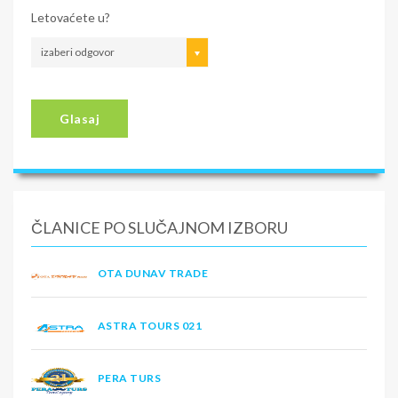
Letovaćete u?
izaberi odgovor
Glasaj
ČLANICE PO SLUČAJNOM IZBORU
OTA DUNAV TRADE
ASTRA TOURS 021
PERA TURS