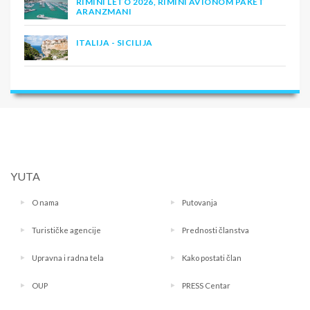
RIMINI LETO 2026, RIMINI AVIONOM PAKET
ARANZMANI
ITALIJA - SICILIJA
YUTA
O nama
Putovanja
Turističke agencije
Prednosti članstva
Upravna i radna tela
Kako postati član
OUP
PRESS Centar