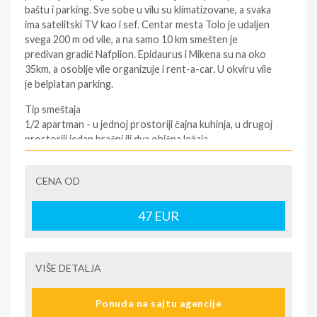
baštu i parking. Sve sobe u vilu su klimatizovane, a svaka
ima satelitski TV kao i sef. Centar mesta Tolo je udaljen
svega 200 m od vile, a na samo 10 km smešten je
predivan gradić Nafplion. Epidaurus i Mikena su na oko
35km, a osoblje vile organizuje i rent-a-car. U okviru vile
je belplatan parking.
Tip smeštaja
1/2 apartman - u jednoj prostoriji čajna kuhinja, u drugoj
prostoriji jedan bračni ili dva obična ležaja.
1/3 apartman - u jednoj prostoriji čajna kuhinja sa jednim
običnim ležajem, u drugoj prostoriji jedan bračni ili dva
CENA OD
obična ležaja.
1/4 apartman - u jednoj prostoriji čajna kuhinja sa ležajem
za dve osobe, u drugoj prostoriji jedan bračni ili dva
47
EUR
obična ležaja.
U pojedinim slučajevima moguća su odstupanja mera
VIŠE DETALJA
ležaja od našeg standarda.
Grčki standard za normalni ležaj je 185 cm sa 75-80 cm, a
bračni ležaj (dve osobe) 185–190 cm sa 130–155 cm.
Ponuda na sajtu agencije