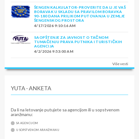
ŠENGEN KALKULATOR-PROVERITE DA LI JE VAŠ
BORAVAK U SKLADU SA PRAVILOM BORAVKA
90-180 DANA PRILIKOM PUTOVANJA U ZEMLJE
ŠENGENSKOG PROSTORA
4/17/2026 9:10:16 AM
SAOPŠTENJE ZA JAVNOST O TAČNOM
TUMAČENJU PRAVA PUTNIKA I TURISTIČKIH
AGENCIJA
4/2/2026 9:53:00 AM
Više vesti
YUTA - ANKETA
Da li na letovanje putujete sa agencijom ili u sopstvenom
aranžmanu:
SA AGENCIJOM
U SOPSTVENOM ARANŽMANU