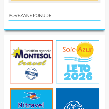
GPS KOORDINATE: 37.521250, 22.856218
SMENE
POVEZANE PONUDE
01.05.-10.10.
NAPOMENE O CENI
U CENU JE UKLJUČENO
U CENU NIJE UKLJUČENO