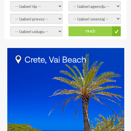
- izaberi tip -
- izaberi agenciju -
- izaberi prevoz -
- Izaberite smestaj -
- Izaberite uslugu -
TRAŽI