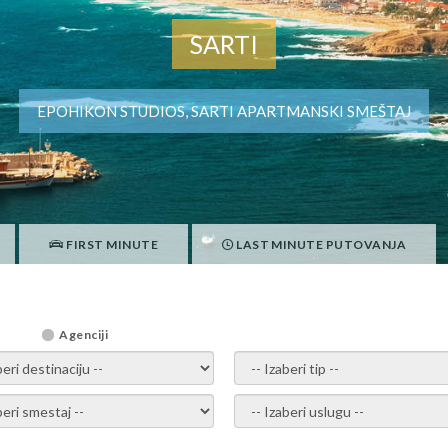
SARTI
EPOHIKON STUDIOS, SARTI APARTMANSKI SMEŠTAJ
FIRST MINUTE
LAST MINUTE PUTOVANJA
Agenciji
i destinaciju -
- izaberi tip -
ite smestaj -
- Izaberite uslugu -