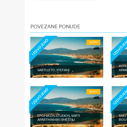
iznosi 1
dnevno p
agencije
je predv
POVEZANE PONUDE
cenovnik
domiciln
IZDVOJENO
IZDVOJE
SARTI
ASTR
SARTI LETO, STEFANI
APAR
IZDVOJENO
IZDVOJE
SARTI
EPOHIKON STUDIOS, SARTI
SART
APARTMANSKI SMEŠTAJ
BOU