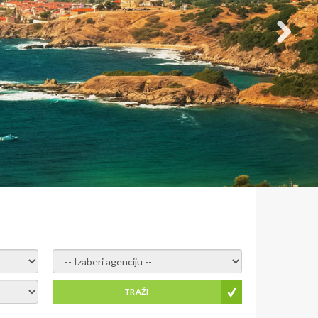
- izaberi agenciju -
TRAŽI