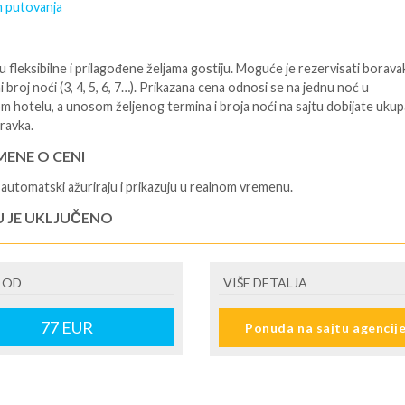
 putovanja
 fleksibilne i prilagođene željama gostiju. Moguće je rezervisati borava
i broj noći (3, 4, 5, 6, 7…). Prikazana cena odnosi se na jednu noć u
m hotelu, a unosom željenog termina i broja noći na sajtu dobijate uku
ravka.
ENE O CENI
automatski ažuriraju i prikazuju u realnom vremenu.
U JE UKLJUČENO
isane i potvrđene usluge u izabranoj smeštajnoj jedinici prema opisu -
je hotelskih sadržaja prema opisu - uslugu rezervacije - organizaciju
 OD
VIŠE DETALJA
ja
U NIJE UKLJUČENO
77
EUR
Ponuda na sajtu agencij
šne takse (naknada za otpornost na klimatsku krizu) na destinaciji, plaćaj
cepciji hotela/apartmana za hotele sa 1* i 2* i nekategorisane sobe /stud
ane iznosi 2€ po sobi, po noćenju za hotele sa 3* iznosi 5€ dnevno po s
ju za hotele sa 4*iznosi 10€ dnevno po sobi, po noćenju za hotele sa 5