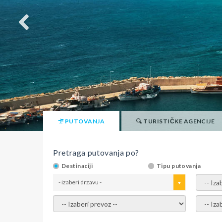
PUTOVANJA
TURISTIČKE AGENCIJE
Pretraga putovanja po?
Destinaciji
Tipu putovanja
- izaberi drzavu -
- izaber
- izaberi prevoz -
- Izaber