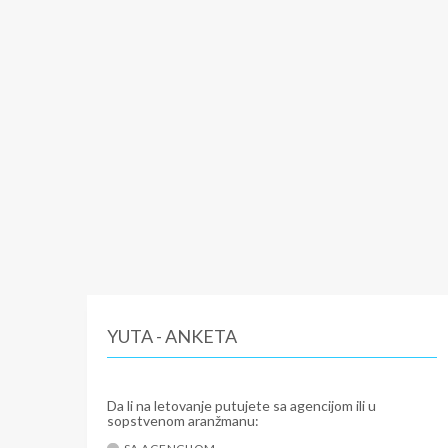
YUTA - ANKETA
Da li na letovanje putujete sa agencijom ili u
sopstvenom aranžmanu: