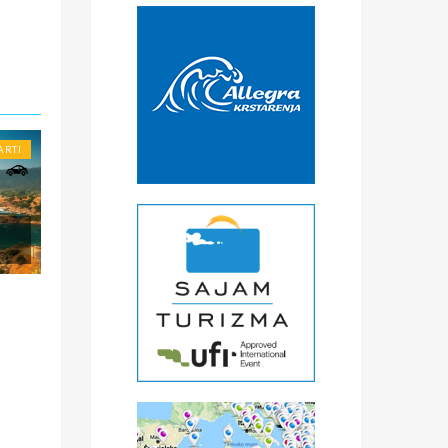
€
čke
oje
ARTI