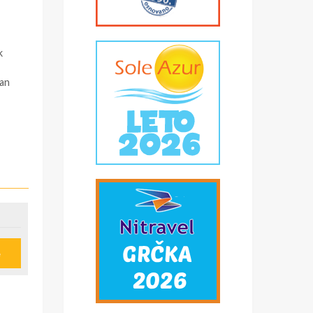
k
pan
e
u
ije
obi,
*