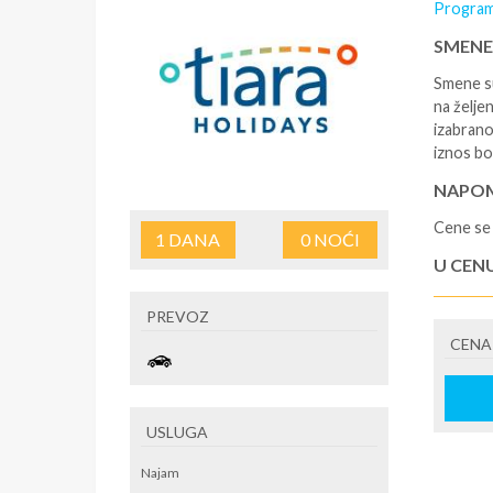
Program
SMENE
Smene su
na željen
izabrano
iznos bo
NAPOM
Cene se 
1
DANA
0
NOĆI
U CEN
- rezerv
PREVOZ
korišćen
CENA
putovan
U CEN
- boravi
USLUGA
se na re
/ apartm
Najam
po noćen