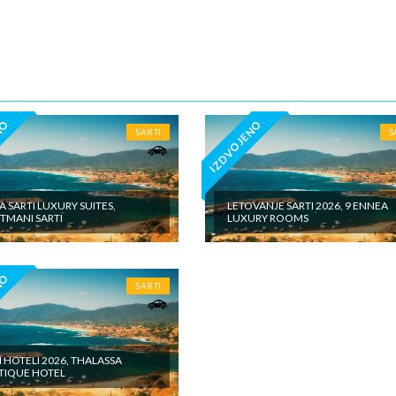
5€ dnevno po sobi, po noćenju za samostalan boravak u vilama iznosi 15
o sobi, po noćenju - putno zdravstveno osiguranje. Preporuka turisti
 Tiara Holidaysje da putnik poseduje navedeno osiguranje, - usluge za k
iđena doplata na licumesta (parking, baby cot…) - fakultativne izlete po
u našeg inopartnera na konkretnoj destinaciji kojise plaćaju u valuti
e zemlje na licu mesta. - individualne troškove
NO
IZDVOJENO
SARTI
S
A SARTI LUXURY SUITES,
LETOVANJE SARTI 2026, 9 ENNEA
TMANI SARTI
LUXURY ROOMS
NO
SARTI
I HOTELI 2026, THALASSA
TIQUE HOTEL