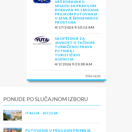
VAŠ BORAVAK U
SKLADU SA PRAVILOM
BORAVKA 90-180 DANA
PRILIKOM PUTOVANJA
U ZEMLJE ŠENGENSKOG
PROSTORA
4/17/2026 9:10:16 AM
SAOPŠTENJE ZA
JAVNOST O TAČNOM
TUMAČENJU PRAVA
PUTNIKA I
TURISTIČKIH
AGENCIJA
4/2/2026 9:53:00 AM
Više vesti
PONUDE PO SLUČAJNOM IZBORU
ITALIJA - SICILIJA
PUTOVANJE U PRAG DAN PRIMIRJA