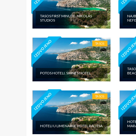
TASOS FIRST MINUTE, NIKOLAS
NAJB
STUDIOS
NEFE
IZDVOJENO
IZDVOJE
TASOS
TASO
POTOS HOTELI, SIRINES HOTEL
BEAC
IZDVOJENO
IZDVOJE
TASOS
HOTE
HOTELI U LIMENARIJI, HOTEL RALITSA
MAR