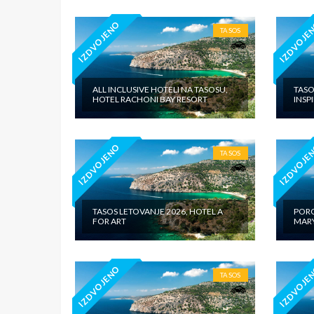
IZDVOJENO
IZDVOJE
TASOS
ALL INCLUSIVE HOTELI NA TASOSU,
TASO
HOTEL RACHONI BAY RESORT
INSP
IZDVOJENO
IZDVOJE
TASOS
TASOS LETOVANJE 2026, HOTEL A
PORO
FOR ART
MARY
IZDVOJENO
IZDVOJE
TASOS