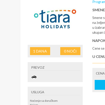
Program
SMENE
Smene su
na željen
u izabra
ukupan i
NAPOM
Cene se 
1
DANA
0
NOĆI
U CEN
- rezerv
PREVOZ
korišćen
CENA
putovan
U CEN
- boravi
USLUGA
se na re
/ apartm
Noćenje sa doručkom
po noćen
Najam