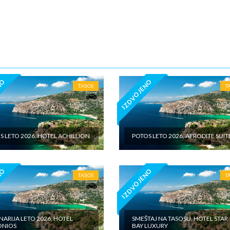
5€ dnevno po sobi, po noćenju za samostalan boravak u vilama iznosi 15
o sobi, po noćenju - putno zdravstveno osiguranje. Preporuka turisti
 Tiara Holidaysje da putnik poseduje navedeno osiguranje, uz pokriće z
 - usluge za koje je predviđena doplata na licumesta (parking, baby cot…
ivne izlete po cenovniku našeg inopartnera na konkretnoj destinaciji koj
 valuti domicilne zemlje na licu mesta. - individualne troškove
NO
IZDVOJENO
TASOS
T
S LETO 2026. HOTEL ACHILLION
POTOS LETO 2026, AFRODITE SUIT
NO
IZDVOJENO
TASOS
T
NARIJA LETO 2026, HOTEL
SMEŠTAJ NA TASOSU, HOTEL STAR
ONIOS
BAY LUXURY