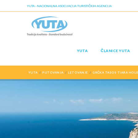
YUTA - NACIONALNA ASOCIJACIJA TURISTIČKIH AGENCIJA
YUTA
ČLANICE YUTA
YUTA
PUTOVANJA
LETOVANJE
GRČKA TASOS TIARA HOLI