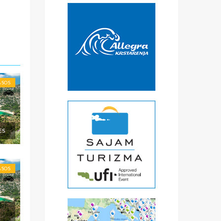
€
čke
a
) -
ise
ASOS
ES
ASOS