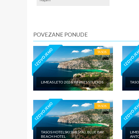
iznosi 1
dnevno p
agencije
Covid 19
fakultat
POVEZANE PONUDE
plaćaju u
IZDVOJENO
IZDVOJE
TASOS
LIMEAS LETO 2026, FINIKES STUDIOS
TASO
IZDVOJENO
IZDVOJE
TASOS
TASOS HOTELSKI SMEŠTAJ, BLUE BAY
LIME
BEACH HOTEL
ANT