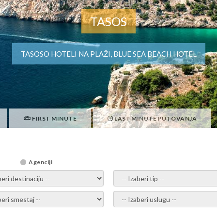
TASOS
TASOSO HOTELI NA PLAŽI, BLUE SEA BEACH HOTEL
FIRST MINUTE
LAST MINUTE PUTOVANJA
Agenciji
i destinaciju -
- izaberi tip -
ite smestaj -
- Izaberite uslugu -