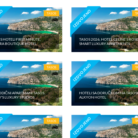
NO
IZDVOJENO
TASOS
T
S HOTELI FIRST MINUTE,
TASOS 2026, HOTEL CELINE’S ROS
IRA BOUTIQUE HOTEL
SMART LUXURY APARTMENTS
NO
IZDVOJENO
TASOS
T
DIČNI APARTMANI TASOS,
HOTELI SA DORUČKOM NA TASOS
'S LUXURY STUDIOS
ALKYON HOTEL
NO
IZDVOJENO
TASOS
T