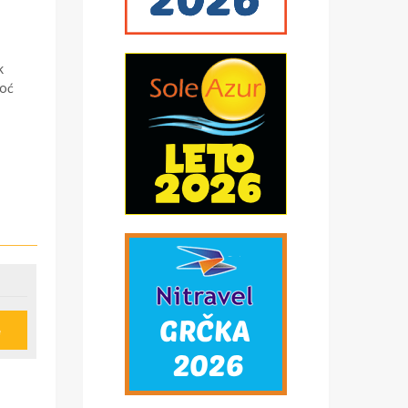
k
noć
e
u
ije
obi,
*