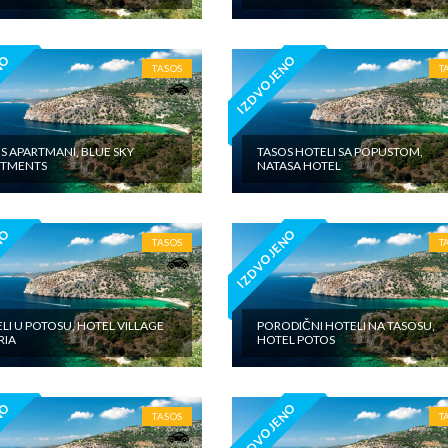
NO
IZDVOJENO
TASOS
T
S APARTMANI, BLUE SKY
TASOS HOTELI SA POPUSTOM,
RTMENTS
NATASA HOTEL
NO
IZDVOJENO
TASOS
T
LI U POTOSU, HOTEL VILLAGE
PORODIČNI HOTELI NA TASOSU,
RIA
HOTEL POTOS
NO
IZDVOJENO
TASOS
T