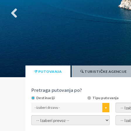
PUTOVANJA
TURISTIČKE AGENCIJE
Pretraga putovanja po?
Destinaciji
Tipu putovanja
- izaberi drzavu -
- izaber
- izaberi prevoz -
- Izaber