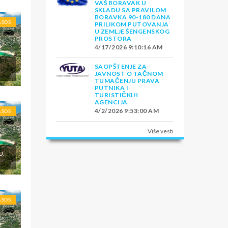
VAŠ BORAVAK U
SKLADU SA PRAVILOM
BORAVKA 90-180 DANA
ASOS
PRILIKOM PUTOVANJA
U ZEMLJE ŠENGENSKOG
PROSTORA
4/17/2026 9:10:16 AM
E
SAOPŠTENJE ZA
JAVNOST O TAČNOM
TUMAČENJU PRAVA
PUTNIKA I
TURISTIČKIH
AGENCIJA
4/2/2026 9:53:00 AM
ASOS
Više vesti
U,
ASOS