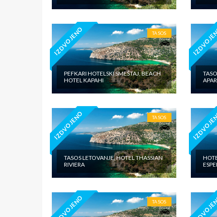
IZDVOJENO
IZDVOJE
TASOS
PEFKARI HOTELSKI SMEŠTAJ, BEACH
TASO
HOTEL KAPAHI
APA
IZDVOJENO
IZDVOJE
TASOS
TASOS LETOVANJE, HOTEL THASSIAN
HOTE
RIVIERA
ESPE
IZDVOJENO
IZDVOJE
TASOS