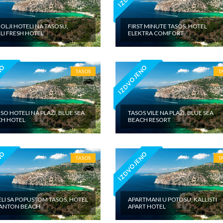
OLJI HOTELI NA TASOSU,
FIRST MINUTE TASOS, HOTEL
LI FRESH HOTEL
ELEKTRA COMFORT
NO
IZDVOJENO
TASOS
T
SO HOTELI NA PLAŽI, BLUE SEA
TASOS VILE NA PLAŽI, BLUE SEA
H HOTEL
BEACH RESORT
NO
IZDVOJENO
TASOS
T
LI SA POPUSTOM TASOS, HOTEL
APARTMANI U POTOSU, KALLISTI
ANTON BEACH
APART HOTEL