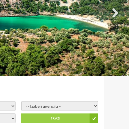
- izaberi agenciju -
TRAŽI