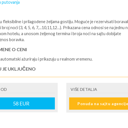
 putovanja
 fleksibilne i prilagođene željama gostiju. Moguće je rezervisati borava
i broj noći (3, 4, 5, 6, 7,...10,11,12…). Prikazana cena odnosi se na jednu 
nom hotelu, a unosom željenog termina i broja noći na sajtu dobijate
znos boravka.
ENE O CENI
automatski ažuriraju i prikazuju u realnom vremenu.
U JE UKLJUČENO
isane i potvrđene usluge u izabranoj smeštajnoj jedinici prema opisu -
je hotelskih sadržaja prema opisu - uslugu rezervacije - organizaciju
 OD
VIŠE DETALJA
ja
U NIJE UKLJUČENO
58
EUR
Ponuda na sajtu agencij
šne takse (naknada za otpornost na klimatsku krizu) na destinaciji, plaćaj
cepciji hotela/apartmana za hotele sa 1* i 2* i nekategorisane sobe /stud
ane iznosi 2€ po sobi, po noćenju za hotele sa 3* iznosi 5€ dnevno po s
ju za hotele sa 4*iznosi 10€ dnevno po sobi, po noćenju za hotele sa 5