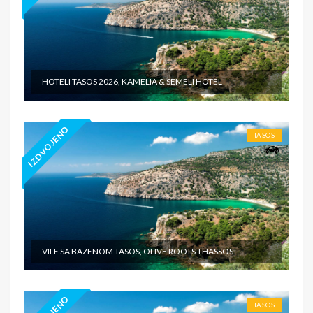
HOTELI TASOS 2026, KAMELIA & SEMELI HOTEL
IZDVOJENO
TASOS
VILE SA BAZENOM TASOS, OLIVE ROOTS THASSOS
TASOS