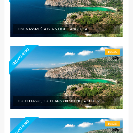
LIMENAS SMEŠTAJ 2026, HOTEL ANGELICA
IZDVOJENO
TASOS
HOTELI TASOS, HOTEL ANNY RESIDENCE & SUITES
IZDVOJENO
TASOS