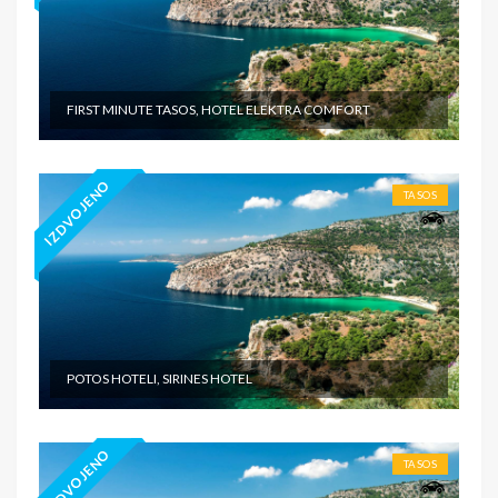
FIRST MINUTE TASOS, HOTEL ELEKTRA COMFORT
IZDVOJENO
TASOS
POTOS HOTELI, SIRINES HOTEL
IZDVOJENO
TASOS