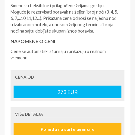
Smene su fleksibilne i prilagođene željama gostiju.
Moguće je rezervisati boravak na željeni broj noći (3, 4, 5,
6, 7,...10,11,12…). Prikazana cena odnosi se na jednu noć
u izabranom hotelu, a unosom željenog termina i broja
noći na sajtu dobijate ukupan iznos boravka.
NAPOMENE O CENI
Cene se automatski ažuriraju i prikazuju u realnom
vremenu.
U CENU JE UKLJUČENO
CENA OD
- rezervisane i potvrđene usluge u izabranoj smeštajnoj
jedinici prema opisu - korišćenje hotelskih sadržaja
prema opisu - uslugu rezervacije - organizaciju
273
EUR
putovanja
U CENU NIJE UKLJUČENO
VIŠE DETALJA
- boravišne takse (naknada za otpornost na klimatsku
krizu) na destinaciji, plaćaju se na recepciji
Ponuda na sajtu agencije
hotela/apartmana za hotele sa 1* i 2* i nekategorisane