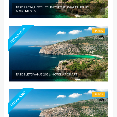
TASOS 2026, HOTEL CELINE’S ROSE SMART LUXURY
APARTMENTS
IZDVOJENO
TASOS
TASOS LETOVANJE 2026, HOTEL A FOR ART
IZDVOJENO
TASOS