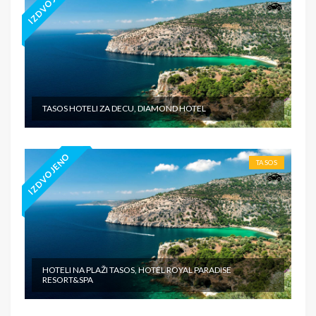
IZDVOJENO
TASOS HOTELI ZA DECU, DIAMOND HOTEL
IZDVOJENO
TASOS
HOTELI NA PLAŽI TASOS, HOTEL ROYAL PARADISE
RESORT&SPA