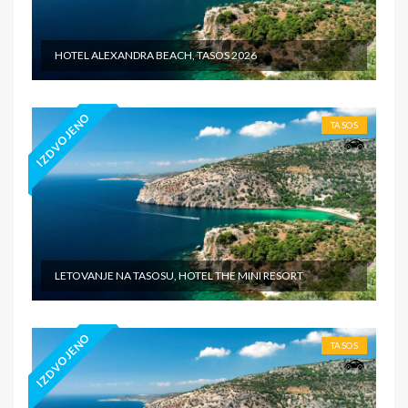
HOTEL ALEXANDRA BEACH, TASOS 2026
IZDVOJENO
TASOS
LETOVANJE NA TASOSU, HOTEL THE MINI RESORT
IZDVOJENO
TASOS