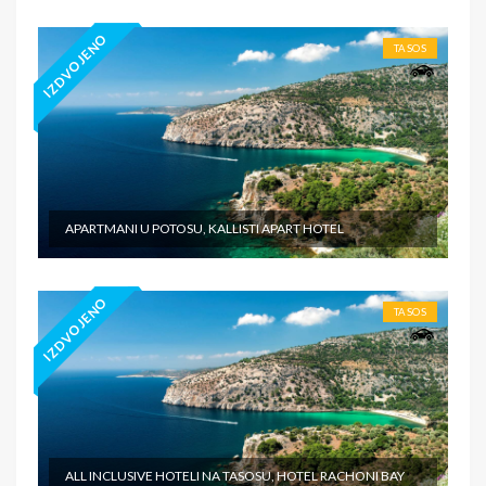
IZDVOJENO
TASOS
APARTMANI U POTOSU, KALLISTI APART HOTEL
IZDVOJENO
TASOS
ALL INCLUSIVE HOTELI NA TASOSU, HOTEL RACHONI BAY