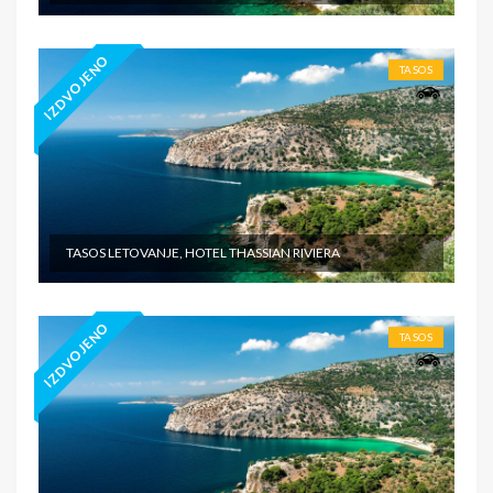
IZDVOJENO
TASOS
TASOS LETOVANJE, HOTEL THASSIAN RIVIERA
IZDVOJENO
TASOS