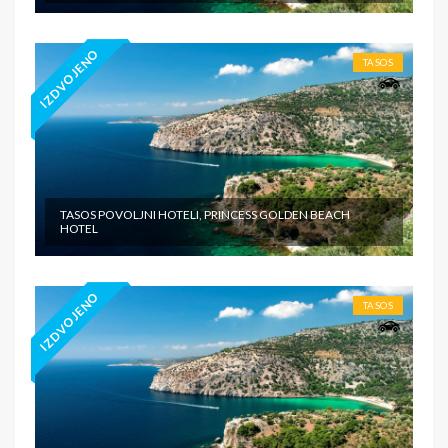
IZDVOJENO
TASOS
TASOS POVOLJNI HOTELI, PRINCESS GOLDEN BEACH
HOTEL
IZDVOJENO
TASOS