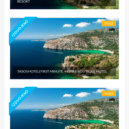
RESORT
IZDVOJENO
TASOS
TASOS HOTELI FIRST MINUTE, INSPIRA BOUTIQUE HOTEL
IZDVOJENO
TASOS