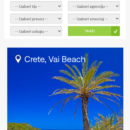
- izaberi tip -
- izaberi agenciju -
- izaberi prevoz -
- Izaberite smestaj -
- Izaberite uslugu -
TRAŽI