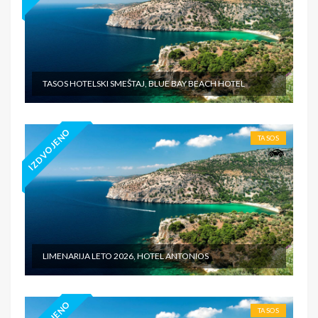
TASOS HOTELSKI SMEŠTAJ, BLUE BAY BEACH HOTEL
IZDVOJENO
TASOS
LIMENARIJA LETO 2026, HOTEL ANTONIOS
TASOS