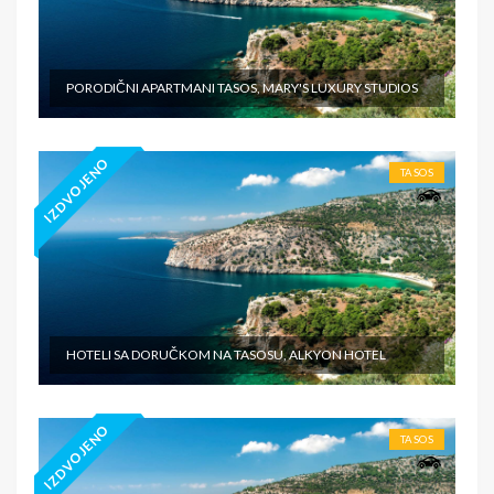
PORODIČNI APARTMANI TASOS, MARY'S LUXURY STUDIOS
IZDVOJENO
TASOS
HOTELI SA DORUČKOM NA TASOSU, ALKYON HOTEL
IZDVOJENO
TASOS