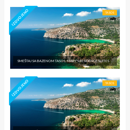
IZDVOJENO
TASOS
SMEŠTAJ SA BAZENOM TASOS, MARY'S RESIDENCE SUITES
IZDVOJENO
TASOS