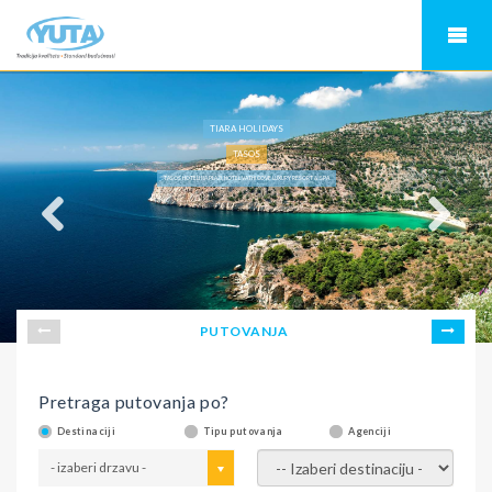
TIARA HOLIDAYS
TASOS
TASOS HOTELI NA PLAŽI, HOTEL VATHI COVE LUXURY RESORT & SPA
PUTOVANJA
Pretraga putovanja po?
Destinaciji
Tipu putovanja
Agenciji
- izaberi drzavu -
- izaberi destinaciju -