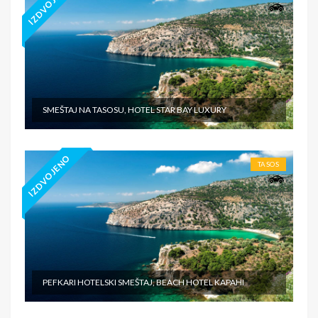
IZDVOJENO
SMEŠTAJ NA TASOSU, HOTEL STAR BAY LUXURY
IZDVOJENO
TASOS
PEFKARI HOTELSKI SMEŠTAJ, BEACH HOTEL KAPAHI