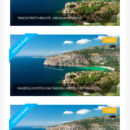
TASOS FIRST MINUTE, NIKOLAS STUDIOS
IZDVOJENO
TASOS
NAJBOLJI HOTELI NA TASOSU, NEFELI FRESH HOTEL
IZDVOJENO
TASOS