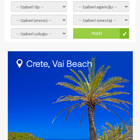
- izaberi tip -
- izaberi agenciju -
- izaberi prevoz -
- Izaberite smestaj -
- Izaberite uslugu -
TRAŽI