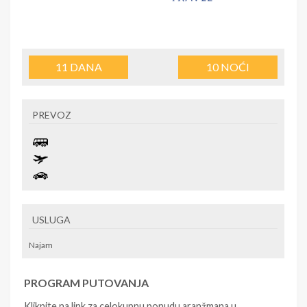
11
DANA
10
NOĆI
PREVOZ
USLUGA
Najam
PROGRAM PUTOVANJA
Kliknite na link za celokupnu ponudu aranžmana u