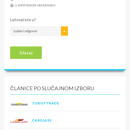
U SOPSTVENOM ARANŽMANU
Letovaćete u?
izaberi odgovor
Glasaj
ČLANICE PO SLUČAJNOM IZBORU
TURISTTRADE
CARGLASS