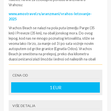
Vrahosu:
www.amostravel.rs/aranzmani/vrahos-letovanje-
2025
Vrachos Beach se nalazi na pola puta izmedju Parge (35
km) i Preveze (35 km), na obali jonskog mora. Do ovog
lepog, kod nas ne mnogo poznatog letovališta, stiže se
veoma lako i brzo, za manje od 3 i po sata vožnje novim
autoputem od grčke granice (Egnatia Odos). Vrachos
Beach je smeštena na prelepoj, preko dva kilometra
dugoj peščanoj plaži (možda i jednoj od najlepših na obali
jonskog mora) sa tirkizno plavim morem. Pored lepog
šetališta pokraj plaže, nalazi se veliki broj kafića, klubova i
odličnih ribljih taverni i restorana. Letovalište predstavlja
CENA OD
pravo mesto za bezbrižan odmor, a naročito je poznato
medju Grcima i Italijanima i vrlo često predstavlja izbor za
1
EUR
kupanje čak i gostima iz obližnjih mesta. Blizina Parge i
Preveze (pa čak i Lefkade – 60 kilometara) pruža
mogućnosti za aktivan odmor, večernje izlaske, šoping
VIŠE DETALJA
izlete na Krf, Paksi, Itaku… Ukoliko se odlučite da Vaš