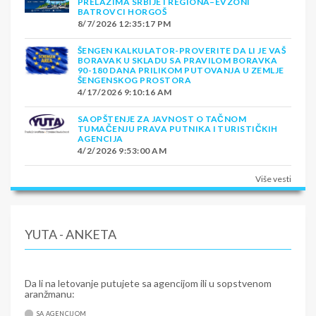
PRELAZIMA SRBIJE I REGIONA–EVZONI
BATROVCI HORGOŠ
8/7/2026 12:35:17 PM
ŠENGEN KALKULATOR-PROVERITE DA LI JE VAŠ
BORAVAK U SKLADU SA PRAVILOM BORAVKA
90-180 DANA PRILIKOM PUTOVANJA U ZEMLJE
ŠENGENSKOG PROSTORA
4/17/2026 9:10:16 AM
SAOPŠTENJE ZA JAVNOST O TAČNOM
TUMAČENJU PRAVA PUTNIKA I TURISTIČKIH
AGENCIJA
4/2/2026 9:53:00 AM
Više vesti
YUTA - ANKETA
Da li na letovanje putujete sa agencijom ili u sopstvenom
aranžmanu:
SA AGENCIJOM