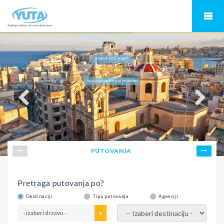
TIARA HOLIDAYS
SLIEMA
MALTA LETOVANJE, SLIEMA, AX THE VICTORIA
PUTOVANJA
Pretraga putovanja po?
Destinaciji
Tipu putovanja
Agenciji
- izaberi drzavu -
- izaberi destinaciju -