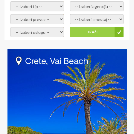
- izaberi tip -
- izaberi agenciju -
- izaberi prevoz -
- Izaberite smestaj -
- Izaberite uslugu -
TRAŽI