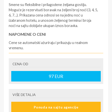
Smene su fleksibilne i prilagođene željama gostiju.
Moguće je rezervisati boravak na željeni broj noći (3, 4, 5,
6, 7…). Prikazana cena odnosi se na jednu noć u
izabranom hotelu, a unosom željenog termina i broja
noći na sajtu dobijate ukupan iznos boravka.
NAPOMENE O CENI
Cene se automatski ažuriraju i prikazuju u realnom
vremenu.
U CENU JE UKLJUČENO
CENA OD
- rezervisane i potvrđene usluge u izabranoj smeštajnoj
jedinici prema opisu - korišćenje hotelskih sadržaja
prema opisu - uslugu rezervacije - organizaciju
97
EUR
putovanja
U CENU NIJE UKLJUČENO
VIŠE DETALJA
- boravišne takse na destinaciji, plaćaju se na recepciji
hotela/apartmana - prevoz do i sa destinacije -putno
Ponuda na sajtu agencije
zdravstveno osiguranje. Preporuka turističke agencije