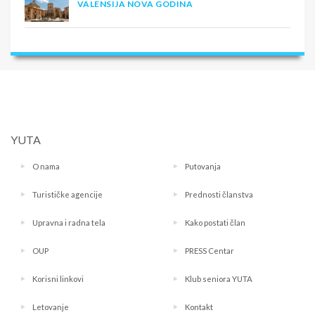
VALENSIJA NOVA GODINA
YUTA
O nama
Putovanja
Turističke agencije
Prednosti članstva
Upravna i radna tela
Kako postati član
OUP
PRESS Centar
Korisni linkovi
Klub seniora YUTA
Letovanje
Kontakt