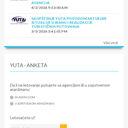
AGENCIJA
4/2/2026 9:53:00 AM
SAOPŠTENJE YUTA POVODOM AKTUELNE
SITUACIJE U IRANU I REALIZACIJE
TURISTIČKIH PUTOVANJA
3/5/2026 3:41:01 PM
Više vesti
YUTA - ANKETA
Da li na letovanje putujete sa agencijom ili u sopstvenom
aranžmanu:
SA AGENCIJOM
U SOPSTVENOM ARANŽMANU
Letovaćete u?