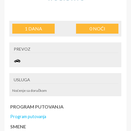
1
DANA
0
NOĆI
PREVOZ
USLUGA
Noćenje sa doručkom
PROGRAM PUTOVANJA
Program putovanja
SMENE