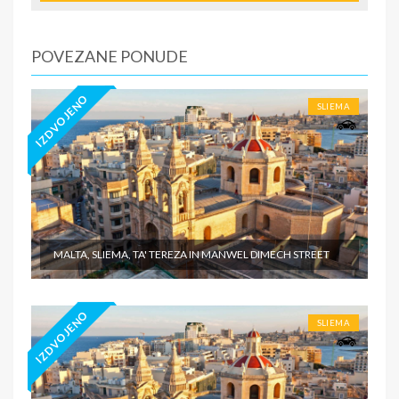
Tiara Holidaysje da putnik poseduje navedeno
osiguranje, - usluge za koje je predviđena doplata na
licumesta (parking, baby cot…) - individualne troškove
POVEZANE PONUDE
IZDVOJENO
SLIEMA
MALTA, SLIEMA, TA' TEREZA IN MANWEL DIMECH STREET
IZDVOJENO
SLIEMA