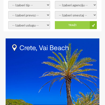
- izaberi tip -
- izaberi agenciju -
- izaberi prevoz -
- Izaberite smestaj -
- Izaberite uslugu -
TRAŽI