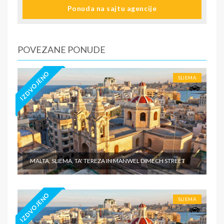
Ponuda na sajtu agencije
zdravstveno osiguranje. Preporuka turističke agencije
Tiara Holidaysje da putnik poseduje navedeno
osiguranje, - usluge za koje je predviđena doplata na
licumesta (parking, baby cot…) - individualne troškove
POVEZANE PONUDE
IZDVOJENO
SLIEMA
MALTA, SLIEMA, TA' TEREZA IN MANWEL DIMECH STREET
IZDVOJENO
SLIEMA