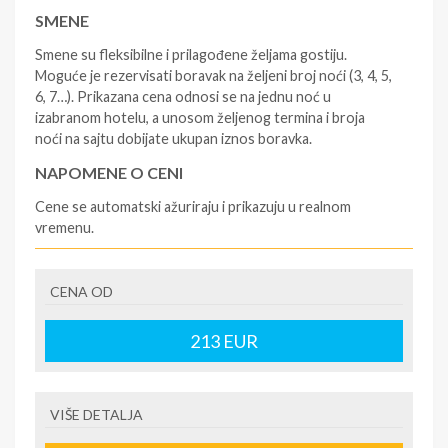
SMENE
Smene su fleksibilne i prilagođene željama gostiju.
Moguće je rezervisati boravak na željeni broj noći (3, 4, 5,
6, 7…). Prikazana cena odnosi se na jednu noć u
izabranom hotelu, a unosom željenog termina i broja
noći na sajtu dobijate ukupan iznos boravka.
NAPOMENE O CENI
Cene se automatski ažuriraju i prikazuju u realnom
vremenu.
U CENU JE UKLJUČENO
CENA OD
- rezervisane i potvrđene usluge u izabranoj smeštajnoj
jedinici prema opisu - korišćenje hotelskih sadržaja
prema opisu - uslugu rezervacije - organizaciju
213
EUR
putovanja
U CENU NIJE UKLJUČENO
VIŠE DETALJA
- boravišne takse na destinaciji, plaćaju se na recepciji
hotela/apartmana - prevoz do i sa destinacije -putno