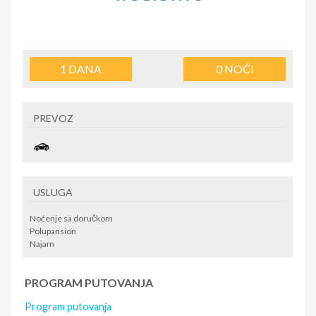
1
DANA
0
NOĆI
PREVOZ
USLUGA
Noćenje sa doručkom
Polupansion
Najam
PROGRAM PUTOVANJA
Program putovanja