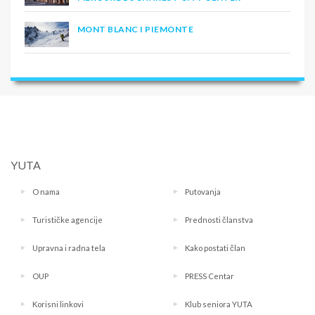
MONT BLANC I PIEMONTE
YUTA
O nama
Putovanja
Turističke agencije
Prednosti članstva
Upravna i radna tela
Kako postati član
OUP
PRESS Centar
Korisni linkovi
Klub seniora YUTA