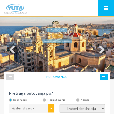
TIARA HOLIDAYS
SLIEMA
SLIEMA LETOVANJE, BARCELO FORTINA MALTA
PUTOVANJA
Pretraga putovanja po?
Destinaciji
Tipu putovanja
Agenciji
- izaberi drzavu -
- izaberi destinaciju -