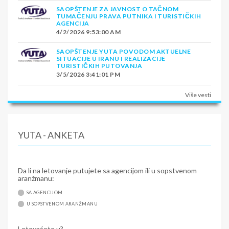
SAOPŠTENJE ZA JAVNOST O TAČNOM
TUMAČENJU PRAVA PUTNIKA I TURISTIČKIH
AGENCIJA
4/2/2026 9:53:00 AM
SAOPŠTENJE YUTA POVODOM AKTUELNE
SITUACIJE U IRANU I REALIZACIJE
TURISTIČKIH PUTOVANJA
3/5/2026 3:41:01 PM
Više vesti
YUTA - ANKETA
Da li na letovanje putujete sa agencijom ili u sopstvenom
aranžmanu:
SA AGENCIJOM
U SOPSTVENOM ARANŽMANU
Letovaćete u?