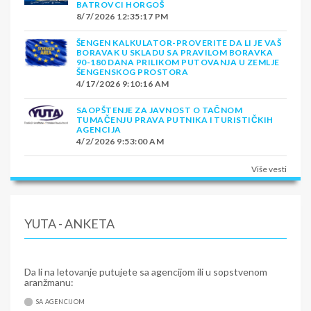
BATROVCI HORGOŠ
8/7/2026 12:35:17 PM
ŠENGEN KALKULATOR-PROVERITE DA LI JE VAŠ
BORAVAK U SKLADU SA PRAVILOM BORAVKA
90-180 DANA PRILIKOM PUTOVANJA U ZEMLJE
ŠENGENSKOG PROSTORA
4/17/2026 9:10:16 AM
SAOPŠTENJE ZA JAVNOST O TAČNOM
TUMAČENJU PRAVA PUTNIKA I TURISTIČKIH
AGENCIJA
4/2/2026 9:53:00 AM
Više vesti
YUTA - ANKETA
Da li na letovanje putujete sa agencijom ili u sopstvenom
aranžmanu:
SA AGENCIJOM