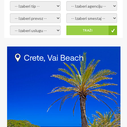
- izaberi tip -
- izaberi agenciju -
- izaberi prevoz -
- Izaberite smestaj -
- Izaberite uslugu -
TRAŽI