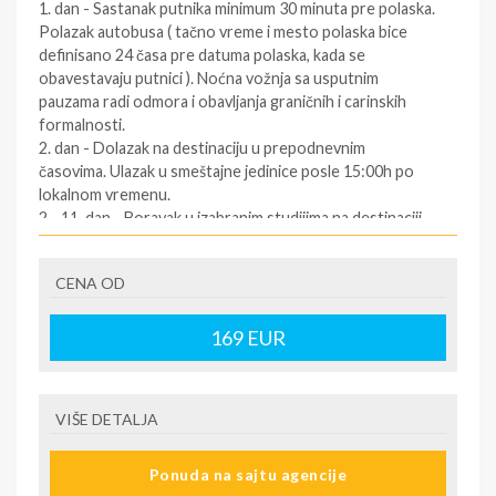
1. dan - Sastanak putnika minimum 30 minuta pre polaska.
Polazak autobusa ( tačno vreme i mesto polaska bice
definisano 24 časa pre datuma polaska, kada se
obavestavaju putnici ). Noćna vožnja sa usputnim
pauzama radi odmora i obavljanja graničnih i carinskih
formalnosti.
2. dan - Dolazak na destinaciju u prepodnevnim
časovima. Ulazak u smeštajne jedinice posle 15:00h po
lokalnom vremenu.
2 - 11. dan - Boravak u izabranim studijima na destinaciji.
12. dan - Napuštanje smeštaja najkasnije do 09:00
časova. Slobodno vreme. Polazak za Srbiju oko podneva
CENA OD
po lokalnom vremenu (za tačno vreme povratka
informisati se kod predstavnika agencija dan pre
povratka ).
169
EUR
12/13. dan - Dolazak u Srbiju u ranim jutarnjim časovima.
SMENE
VIŠE DETALJA
2 noći
NAPOMENE O CENI
Ponuda na sajtu agencije