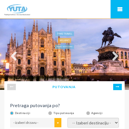
TIME TRAVEL
MILANO
MILANO - NOVA GODINA
PUTOVANJA
Pretraga putovanja po?
Destinaciji
Tipu putovanja
Agenciji
- izaberi drzavu -
- izaberi destinaciju -