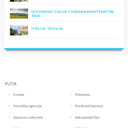
LETOVANJE ITALIJA TOSKANA MONTEKATINI
2026
ITALIJA - SICILIJA
YUTA
O nama
Putovanja
Turističke agencije
Prednosti članstva
Upravna i radna tela
Kako postati član