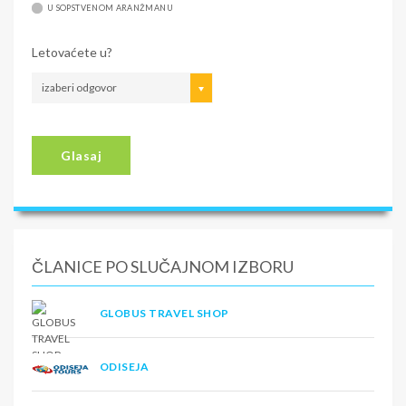
U SOPSTVENOM ARANŽMANU
Letovaćete u?
izaberi odgovor
Glasaj
ČLANICE PO SLUČAJNOM IZBORU
GLOBUS TRAVEL SHOP
ODISEJA