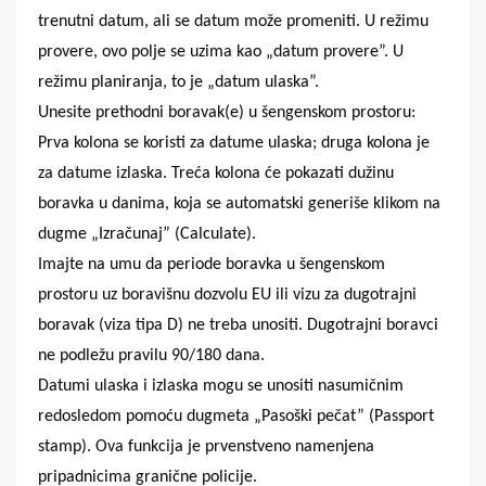
trenutni datum, ali se datum može promeniti. U režimu
provere, ovo polje se uzima kao „datum provere”. U
režimu planiranja, to je „datum ulaska”.
Unesite prethodni boravak(e) u šengenskom prostoru:
Prva kolona se koristi za datume ulaska; druga kolona je
za datume izlaska. Treća kolona će pokazati dužinu
boravka u danima, koja se automatski generiše klikom na
dugme „Izračunaj” (Calculate).
Imajte na umu da periode boravka u šengenskom
prostoru uz boravišnu dozvolu EU ili vizu za dugotrajni
boravak (viza tipa D) ne treba unositi. Dugotrajni boravci
ne podležu pravilu 90/180 dana.
Datumi ulaska i izlaska mogu se unositi nasumičnim
redosledom pomoću dugmeta „Pasoški pečat” (Passport
stamp). Ova funkcija je prvenstveno namenjena
pripadnicima granične policije.