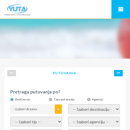
PUTOVANJA
Pretraga putovanja po?
Destinaciji
Tipu putovanja
Agenciji
- izaberi drzavu -
- izaberi destinaciju -
- izaberi tip -
- izaberi agenciju -