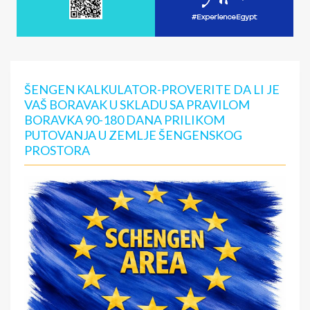
ŠENGEN KALKULATOR-PROVERITE DA LI JE
VAŠ BORAVAK U SKLADU SA PRAVILOM
BORAVKA 90-180 DANA PRILIKOM
PUTOVANJA U ZEMLJE ŠENGENSKOG
PROSTORA