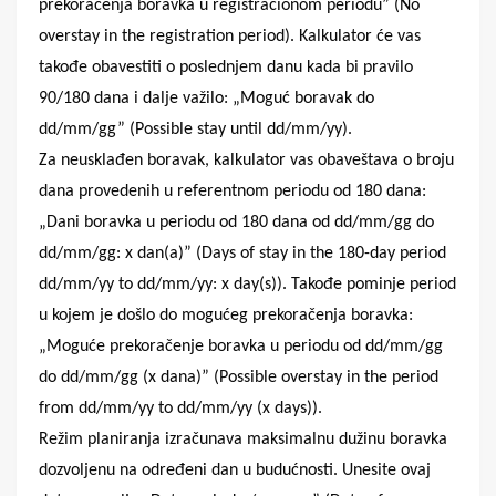
prekoračenja boravka u registracionom periodu” (No
overstay in the registration period). Kalkulator će vas
takođe obavestiti o poslednjem danu kada bi pravilo
90/180 dana i dalje važilo: „Moguć boravak do
dd/mm/gg” (Possible stay until dd/mm/yy).
Za neusklađen boravak, kalkulator vas obaveštava o broju
dana provedenih u referentnom periodu od 180 dana:
„Dani boravka u periodu od 180 dana od dd/mm/gg do
dd/mm/gg: x dan(a)” (Days of stay in the 180-day period
dd/mm/yy to dd/mm/yy: x day(s)). Takođe pominje period
u kojem je došlo do mogućeg prekoračenja boravka:
„Moguće prekoračenje boravka u periodu od dd/mm/gg
do dd/mm/gg (x dana)” (Possible overstay in the period
from dd/mm/yy to dd/mm/yy (x days)).
Režim planiranja izračunava maksimalnu dužinu boravka
dozvoljenu na određeni dan u budućnosti. Unesite ovaj