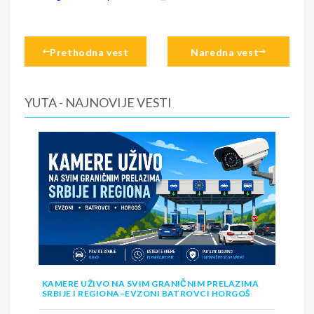
Prethodna vest
Naredna vest
YUTA - NAJNOVIJE VESTI
KAMERE UŽIVO NA SVIM GRANIČNIM PRELAZIMA
SRBIJE I REGIONA–EVZONI BATROVCI HORGOŠ