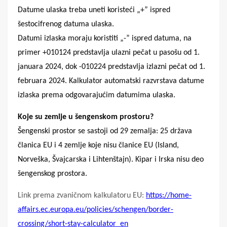
Datume ulaska treba uneti koristeći „+” ispred
šestocifrenog datuma ulaska.
Datumi izlaska moraju koristiti „-” ispred datuma, na
primer +010124 predstavlja ulazni pečat u pasošu od 1.
januara 2024, dok -010224 predstavlja izlazni pečat od 1.
februara 2024. Kalkulator automatski razvrstava datume
izlaska prema odgovarajućim datumima ulaska.
Koje su zemlje u šengenskom prostoru?
Šengenski prostor se sastoji od 29 zemalja: 25 država
članica EU i 4 zemlje koje nisu članice EU (Island,
Norveška, Švajcarska i Lihtenštajn). Kipar i Irska nisu deo
šengenskog prostora.
Link prema zvaničnom kalkulatoru EU:
https://home-
affairs.ec.europa.eu/policies/schengen/border-
crossing/short-stay-calculator_en