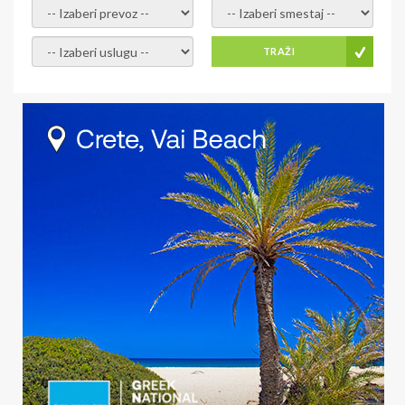
- izaberi prevoz -
- Izaberite smestaj -
- Izaberite uslugu -
TRAŽI