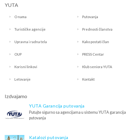
YUTA
O nama
Putovanja
Turističke agencije
Prednosti članstva
Upravna i radna tela
Kako postati član
OUP
PRESS Centar
Korisni linkovi
Klub seniora YUTA
Letovanje
Kontakt
Izdvajamo
YUTA Garancija putovanja
Putujte sigurno sa agencijama u sistemu YUTA garancija
putovanja
Katalozi putovanja