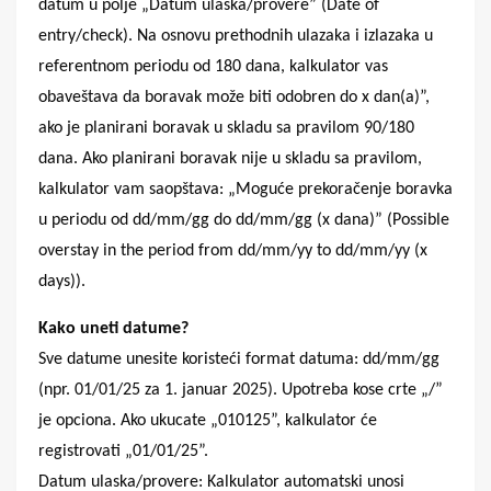
datum u polje „Datum ulaska/provere” (Date of
entry/check). Na osnovu prethodnih ulazaka i izlazaka u
referentnom periodu od 180 dana, kalkulator vas
obaveštava da boravak može biti odobren do x dan(a)”,
ako je planirani boravak u skladu sa pravilom 90/180
dana. Ako planirani boravak nije u skladu sa pravilom,
kalkulator vam saopštava: „Moguće prekoračenje boravka
u periodu od dd/mm/gg do dd/mm/gg (x dana)” (Possible
overstay in the period from dd/mm/yy to dd/mm/yy (x
days)).
Kako uneti datume?
Sve datume unesite koristeći format datuma: dd/mm/gg
(npr. 01/01/25 za 1. januar 2025). Upotreba kose crte „/”
je opciona. Ako ukucate „010125”, kalkulator će
registrovati „01/01/25”.
Datum ulaska/provere: Kalkulator automatski unosi