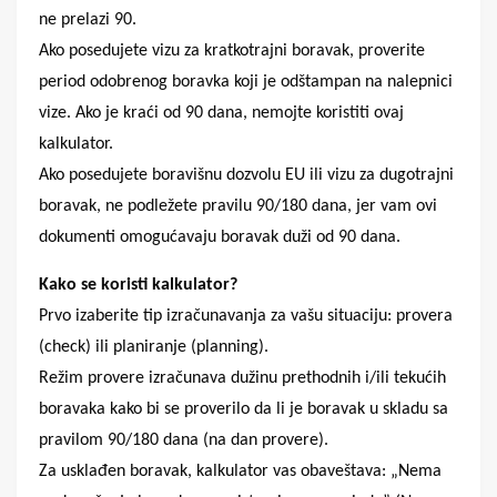
ne prelazi 90.
Ako posedujete vizu za kratkotrajni boravak, proverite
period odobrenog boravka koji je odštampan na nalepnici
vize. Ako je kraći od 90 dana, nemojte koristiti ovaj
kalkulator.
Ako posedujete boravišnu dozvolu EU ili vizu za dugotrajni
boravak, ne podležete pravilu 90/180 dana, jer vam ovi
dokumenti omogućavaju boravak duži od 90 dana.
Kako se koristi kalkulator?
Prvo izaberite tip izračunavanja za vašu situaciju: provera
(check) ili planiranje (planning).
Režim provere izračunava dužinu prethodnih i/ili tekućih
boravaka kako bi se proverilo da li je boravak u skladu sa
pravilom 90/180 dana (na dan provere).
Za usklađen boravak, kalkulator vas obaveštava: „Nema