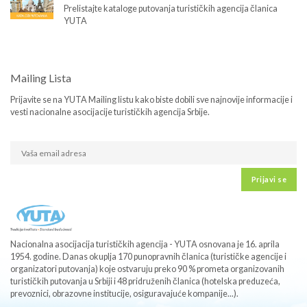
Prelistajte kataloge putovanja turističkih agencija članica
YUTA
Mailing Lista
Prijavite se na YUTA Mailing listu kako biste dobili sve najnovije informacije i
vesti nacionalne asocijacije turističkih agencija Srbije.
Prijavi se
Nacionalna asocijacija turističkih agencija - YUTA osnovana je 16. aprila
1954. godine. Danas okuplja 170 punopravnih članica (turističke agencije i
organizatori putovanja) koje ostvaruju preko 90 % prometa organizovanih
turističkih putovanja u Srbiji i 48 pridruženih članica (hotelska preduzeća,
prevoznici, obrazovne institucije, osiguravajuće kompanije...).