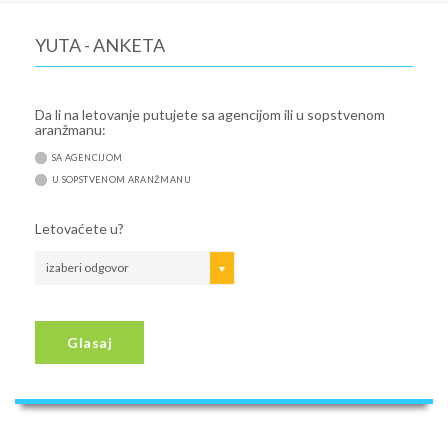
YUTA - ANKETA
Da li na letovanje putujete sa agencijom ili u sopstvenom
aranžmanu:
SA AGENCIJOM
U SOPSTVENOM ARANŽMANU
Letovaćete u?
izaberi odgovor
Glasaj