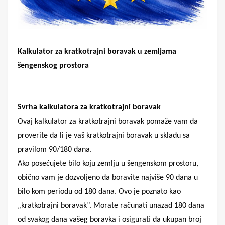
Kalkulator za kratkotrajni boravak u zemljama
š
engenskog prostora
Svrha kalkulatora za kratkotrajni boravak
Ovaj kalkulator za kratkotrajni boravak pomaže vam da
proverite da li je vaš kratkotrajni boravak u skladu sa
pravilom 90/180 dana.
Ako posećujete bilo koju zemlju u šengenskom prostoru,
obično vam je dozvoljeno da boravite najviše 90 dana u
bilo kom periodu od 180 dana. Ovo je poznato kao
„kratkotrajni boravak”. Morate računati unazad 180 dana
od svakog dana vašeg boravka i osigurati da ukupan broj